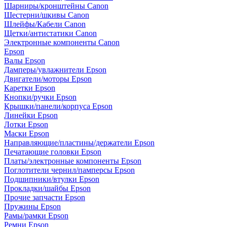
Шарниры/кронштейны Canon
Шестерни/шкивы Canon
Шлейфы/Кабели Canon
Щетки/антистатики Canon
Электронные компоненты Canon
Epson
Валы Epson
Дамперы/увлажнители Epson
Двигатели/моторы Epson
Каретки Epson
Кнопки/ручки Epson
Крышки/панели/корпуса Epson
Линейки Epson
Лотки Epson
Маски Epson
Направляющие/пластины/держатели Epson
Печатающие головки Epson
Платы/электронные компоненты Epson
Поглотители чернил/памперсы Epson
Подшипники/втулки Epson
Прокладки/шайбы Epson
Прочие запчасти Epson
Пружины Epson
Рамы/рамки Epson
Ремни Epson