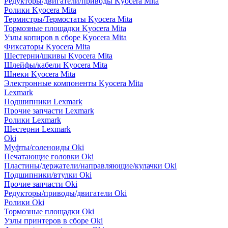
Редукторы/двигатели/приводы Kyocera Mita
Ролики Kyocera Mita
Термистры/Термостаты Kyocera Mita
Тормозные площадки Kyocera Mita
Узлы копиров в сборе Kyocera Mita
Фиксаторы Kyocera Mita
Шестерни/шкивы Kyocera Mita
Шлейфы/кабели Kyocera Mita
Шнеки Kyocera Mita
Электронные компоненты Kyocera Mita
Lexmark
Подшипники Lexmark
Прочие запчасти Lexmark
Ролики Lexmark
Шестерни Lexmark
Oki
Муфты/соленоиды Oki
Печатающие головки Oki
Пластины/держатели/направляющие/кулачки Oki
Подшипники/втулки Oki
Прочие запчасти Oki
Редукторы/приводы/двигатели Oki
Ролики Oki
Тормозные площадки Oki
Узлы принтеров в сборе Oki