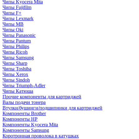
Чипы Kyocera Mita
Чипы Fujifilm
Чипы F+
Чипы Lexmark
Чипы MB
Чипы Oki
Чипы Panasonic
Чипы Pantum
Чипы Philips
Чипы Ricoh
Чипы Samsung
Чипы Sharp
Чипы Toshiba
Чипы Xerox
Чипы Sindoh
Чипы Triumph-Adler
Чипы Катюша
Прочие компоненты для картриджей
Валы подачи тонера
Втулки/бушинги/подшипники для картриджей
Компоненты Brother
Компоненты HP
Компоненты Kyocera Mita
Компоненты Samsung
Коротронная проволока в катушках