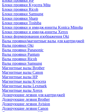
Блоки проявки HP
Блоки проявки Kyocera Mita
Блоки проявки Ricoh
Блоки проявки Samsung
Блоки проявки Sharp
Блоки проявки Toshiba
Блоки проявки и имидж-юниты Konica Minolta
Блоки проявки и имидж-юниты Xerox
Блоки формирования изображения Oki
Валы проявки/магнитные валы для картриджей
Валы проявки Oki
Валы проявки Panasonic
Валы проявки Pantum
Валы проявки Ricoh
Валы проявки Samsung
Магнитные валы Brother
Магнитные валы Canon
Магнитные валы HP
Магнитные валы Kyocera
Магнитные валы Lexmark
Магнитные валы Xerox
Дозирующие лезвия для картриджей
Дозирующие лезвия Brother
Дозирующие лезвия Avision
Дозирующие лезвия Canon