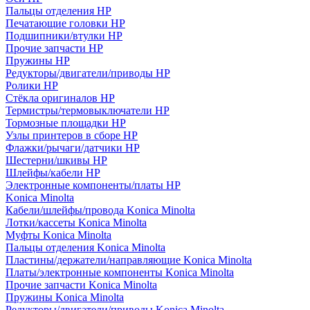
Пальцы отделения HP
Печатающие головки HP
Подшипники/втулки HP
Прочие запчасти HP
Пружины HP
Редукторы/двигатели/приводы HP
Ролики HP
Стёкла оригиналов HP
Термистры/термовыключатели HP
Тормозные площадки HP
Узлы принтеров в сборе HP
Флажки/рычаги/датчики HP
Шестерни/шкивы HP
Шлейфы/кабели HP
Электронные компоненты/платы HP
Konica Minolta
Кабели/шлейфы/провода Konica Minolta
Лотки/кассеты Konica Minolta
Муфты Konica Minolta
Пальцы отделения Konica Minolta
Пластины/держатели/направляющие Konica Minolta
Платы/электронные компоненты Konica Minolta
Прочие запчасти Konica Minolta
Пружины Konica Minolta
Редукторы/двигатели/приводы Konica Minolta