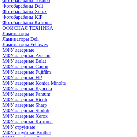
Фотобарабаны Toshiba
Фотобарабаны Deli
Фотобарабаны Xerox
Фотобарабаны KIP
Фотобарабаны Катюша
ОФИСНАЯ ТЕХНИКА
Ламинаторы
Ламинаторы Deli
Ламинаторы Fellowes
МФУ лазерные
МФУ лазерные Avision
МФУ лазерные Bulat
МФУ лазерные Canon
МФУ лазерные Fujifilm
МФУ лазерные HP
МФУ лазерные Konica Minolta
МФУ лазерные Kyocera
МФУ лазерные Pantum
МФУ лазерные Ricoh
МФУ лазерные Sharp
МФУ лазерные Sindoh
МФУ лазерные Xerox
МФУ лазерные Катюша
МФУ струйные
МФУ струйные Brother