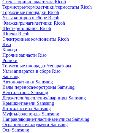
Стекла оригинала/стекла Ricoh
Термистры/термодатчики/термостаты Ricoh
Тормозные площадки Ricoh
Узлы копиров в сборе Ricoh
Флажки/рычаги/датчики Ricoh
Шестерни/шкивы Ricoh
Шнеки Ricoh
Электронные компоненты Ricoh
Riso
Кольца
Прочие запчасти Riso
Ролики
Тормозные площадки/сепараторы
Узлы аппаратов в сборе Riso
Samsung
Автоподатчики Samsung
Валы переноса/коротроны Samsung
Вентиляторы Samsung
Держатели/крепления/шарниры Samsung
Крышки/панели Samsung
Лотки/кассеты Samsung
Муфты/соленоиды Samsung
Направляющие/пластины/кулисы Samsung
Ограничители/кулачки Samsung
Оси Samsung