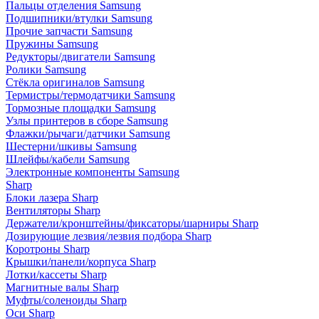
Пальцы отделения Samsung
Подшипники/втулки Samsung
Прочие запчасти Samsung
Пружины Samsung
Редукторы/двигатели Samsung
Ролики Samsung
Стёкла оригиналов Samsung
Термистры/термодатчики Samsung
Тормозные площадки Samsung
Узлы принтеров в сборе Samsung
Флажки/рычаги/датчики Samsung
Шестерни/шкивы Samsung
Шлейфы/кабели Samsung
Электронные компоненты Samsung
Sharp
Блоки лазера Sharp
Вентиляторы Sharp
Держатели/кронштейны/фиксаторы/шарниры Sharp
Дозирующие лезвия/лезвия подбора Sharp
Коротроны Sharp
Крышки/панели/корпуса Sharp
Лотки/кассеты Sharp
Магнитные валы Sharp
Муфты/соленоиды Sharp
Оси Sharp