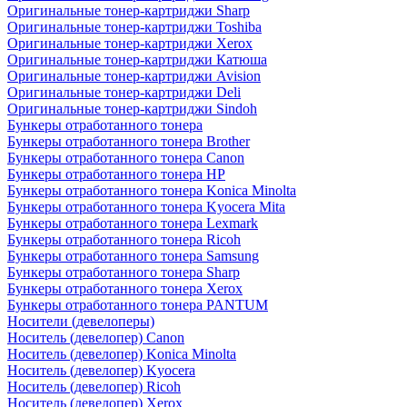
Оригинальные тонер-картриджи Sharp
Оригинальные тонер-картриджи Toshiba
Оригинальные тонер-картриджи Xerox
Оригинальные тонер-картриджи Катюша
Оригинальные тонер-картриджи Avision
Оригинальные тонер-картриджи Deli
Оригинальные тонер-картриджи Sindoh
Бункеры отработанного тонера
Бункеры отработанного тонера Brother
Бункеры отработанного тонера Canon
Бункеры отработанного тонера HP
Бункеры отработанного тонера Konica Minolta
Бункеры отработанного тонера Kyocera Mita
Бункеры отработанного тонера Lexmark
Бункеры отработанного тонера Ricoh
Бункеры отработанного тонера Samsung
Бункеры отработанного тонера Sharp
Бункеры отработанного тонера Xerox
Бункеры отработанного тонера PANTUM
Носители (девелоперы)
Носитель (девелопер) Canon
Носитель (девелопер) Konica Minolta
Носитель (девелопер) Kyocera
Носитель (девелопер) Ricoh
Носитель (девелопер) Xerox