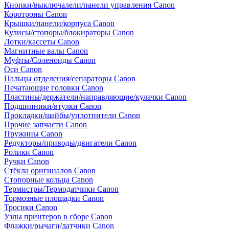
Кнопки/выключалели/панели управления Canon
Коротроны Canon
Крышки/панели/корпуса Canon
Кулисы/стопоры/блокираторы Canon
Лотки/кассеты Canon
Магнитные валы Canon
Муфты/Соленоиды Canon
Оси Canon
Пальцы отделения/сепараторы Canon
Печатающие головки Canon
Пластины/держатели/направляющие/кулачки Canon
Подшипники/втулки Canon
Прокладки/шайбы/уплотнители Canon
Прочие запчасти Canon
Пружины Canon
Редукторы/приводы/двигатели Canon
Ролики Canon
Ручки Canon
Стёкла оригиналов Canon
Стопорные кольца Canon
Термистры/Термодатчики Canon
Тормозные площадки Canon
Тросики Canon
Узлы принтеров в сборе Canon
Флажки/рычаги/датчики Canon