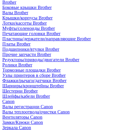
Brother
Боковые крышки Brother
Валы Brother
Крышки/корпусы Brother
Лотки/кассеты Brother
Муфты/соленоиды Brother
Печатающие головки Brother
Пластины/держатели/направляющие Brother
Платы Brother
Подшипники/втулки Brother
Прочие запчасти Brother
Редукторы/приводы/двигатели Brother
Ролики Brother
Тормозные площадки Brother
Узлы принтеров в сборе Brother
Флажки/рычаги/датчики Brother
Шарниры/кронштейны Brother
Шестерни Brother
Шлейфы/кабели Brother
Canon
Валы регистрации Canon
Валы теплоотвода/очистки Canon
Вентиляторы Canon
Замки/Крюки Canon
Зеркала Canon