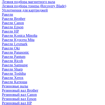
Лезвия подбора магнитного вала
Лезвия подбора тонера (Recovery Blade)
Уплотнения для картриджей
Ракели
Ракели Brother
Ракели Canon
Ракели Epson
Ракели HP
Ракели Konica Minolta
Ракели Kyocera Mita
Ракели Lexmark
Ракели Oki
Ракели Panasonic
Ракели Pantum
Ракели Ricoh
Ракели Samsung
Ракели Sharp
Ракели Toshiba
Ракели Xerox
Ракели Катюша
Резиновые валы
Резиновый вал Brother
Резиновый вал Canon
Резиновый вал Epson
Резиновый вал HP