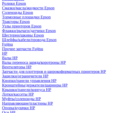
Ролики Epson
Смазки/масла/жидкости Epson
Соленоиды Epson
Тормозные площадки Epson
Тракторы Epson
Узлы принтеров Epson
Флажки/рычаги/датчики Epson
Шестерни/шкивы Epson
Шлейфы/кабели/провода Epson
Fujitsu
Прочие запчасти Fujitsu
HP
Валы HP
Валы переноса заряда/коротроны HP
Вентиляторы HP
Запчасти для плоттеров и широкоформатных принтеров HP
Защелки/ограничители HP
Кнопки/панели управления HP
Кронштейны/держатели/шарниры HP
Крышки/панели/корпуса HP
Лотки/кассеты HP
Муфты/соленоиды HP
Направляющие/пластины HP
Опоры/кулачки HP
Оси HP