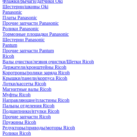
Флажки/рычаги/датчики Oki
Шестерни/шкивы Oki
Panasonic
Платы Panasonic
Прочие запчасти Panasonic
Ролики Panasonic
Тормозные площадки Panasonic
Шестерни Panasonic
Pantum
Прочие запчасти Pantum
Ricoh
Валы очистки/лезвия очистки/Щетки Ricoh
Держатели/кронштейны Ricoh
Коротроны/ролики заряда Ricoh
Крышки/панели/корпуса Ricoh
Лотки/кассеты Ricoh
Магнитные валы Ricoh
Муфты Ricoh
Направляющие/пластины Ricoh
Пальцы отделения Ricoh
Подшипники/втулки Ricoh
Прочие запчасти Ricoh
Пружины Ricoh
Редукторы/приводы/моторы Ricoh
Ролики Ricoh