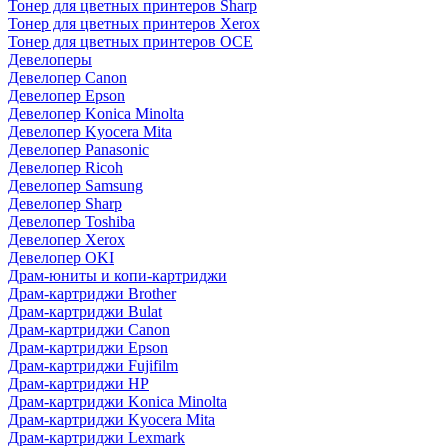
Тонер для цветных принтеров Sharp
Тонер для цветных принтеров Xerox
Тонер для цветных принтеров OCE
Девелоперы
Девелопер Canon
Девелопер Epson
Девелопер Konica Minolta
Девелопер Kyocera Mita
Девелопер Panasonic
Девелопер Ricoh
Девелопер Samsung
Девелопер Sharp
Девелопер Toshiba
Девелопер Xerox
Девелопер OKI
Драм-юниты и копи-картриджи
Драм-картриджи Brother
Драм-картриджи Bulat
Драм-картриджи Canon
Драм-картриджи Epson
Драм-картриджи Fujifilm
Драм-картриджи HP
Драм-картриджи Konica Minolta
Драм-картриджи Kyocera Mita
Драм-картриджи Lexmark