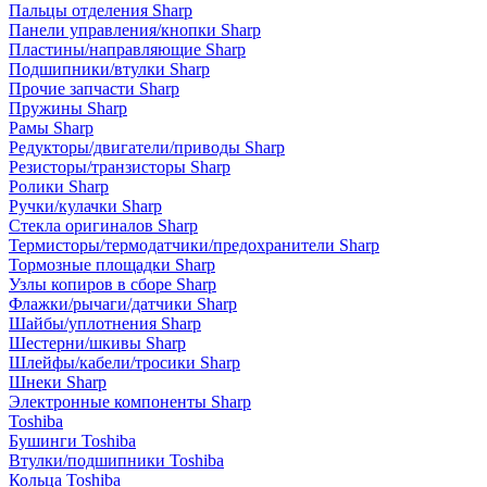
Пальцы отделения Sharp
Панели управления/кнопки Sharp
Пластины/направляющие Sharp
Подшипники/втулки Sharp
Прочие запчасти Sharp
Пружины Sharp
Рамы Sharp
Редукторы/двигатели/приводы Sharp
Резисторы/транзисторы Sharp
Ролики Sharp
Ручки/кулачки Sharp
Стекла оригиналов Sharp
Термисторы/термодатчики/предохранители Sharp
Тормозные площадки Sharp
Узлы копиров в сборе Sharp
Флажки/рычаги/датчики Sharp
Шайбы/уплотнения Sharp
Шестерни/шкивы Sharp
Шлейфы/кабели/тросики Sharp
Шнеки Sharp
Электронные компоненты Sharp
Toshiba
Бушинги Toshiba
Втулки/подшипники Toshiba
Кольца Toshiba