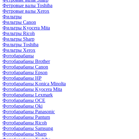
Фетровые валы Toshiba
Фетровые валы Xerox
Фильтры
Фильтры Canon
Фильтры Kyocera Mita
Фильтры Ricoh
Фильтры Sharp
Фильтры Toshiba
Фильтры Xerox
Фотобарабаны
Фотобарабаны Brother
Фотобарабаны Canon
Фотобарабаны Epson
Фотобарабаны HP
Фотобарабаны Konica Minolta
Фотобарабаны Kyocera Mita
Фотобарабаны Lexmark
Фотобарабаны OCE
Фотобарабаны Oki
Фотобарабаны Panasonic
Фотобарабаны Pantum
Фотобарабаны Ricoh
Фотобарабаны Samsung
Фотобарабаны Sharp