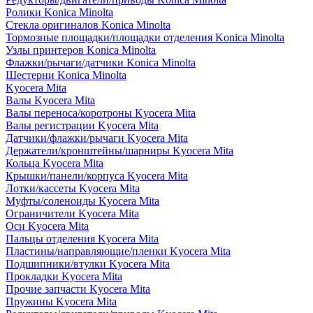
Ролики Konica Minolta
Стекла оригиналов Konica Minolta
Тормозные площадки/площадки отделения Konica Minolta
Узлы принтеров Konica Minolta
Флажки/рычаги/датчики Konica Minolta
Шестерни Konica Minolta
Kyocera Mita
Валы Kyocera Mita
Валы переноса/коротроны Kyocera Mita
Валы регистрации Kyocera Mita
Датчики/флажки/рычаги Kyocera Mita
Держатели/кронштейны/шарниры Kyocera Mita
Кольца Kyocera Mita
Крышки/панели/корпуса Kyocera Mita
Лотки/кассеты Kyocera Mita
Муфты/соленоиды Kyocera Mita
Ограничители Kyocera Mita
Оси Kyocera Mita
Пальцы отделения Kyocera Mita
Пластины/направляющие/пленки Kyocera Mita
Подшипники/втулки Kyocera Mita
Прокладки Kyocera Mita
Прочие запчасти Kyocera Mita
Пружины Kyocera Mita