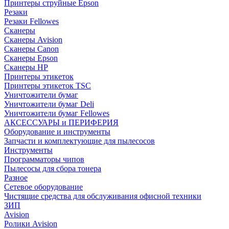
Принтеры струйные Epson
Резаки
Резаки Fellowes
Сканеры
Сканеры Avision
Сканеры Canon
Сканеры Epson
Сканеры HP
Принтеры этикеток
Принтеры этикеток TSC
Уничтожители бумаг
Уничтожители бумаг Deli
Уничтожители бумаг Fellowes
АКСЕССУАРЫ и ПЕРИФЕРИЯ
Оборудование и инструменты
Запчасти и комплектующие для пылесосов
Инструменты
Программаторы чипов
Пылесосы для сбора тонера
Разное
Сетевое оборудование
Чистящие средства для обслуживания офисной техники
ЗИП
Avision
Ролики Avision