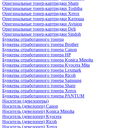
Оригинальные тонер-картриджи Sharp
Оригинальные тонер-картриджи Toshiba
Оригинальные тонер-картриджи Xerox
Оригинальные тонер-картриджи Катюша
Оригинальные тонер-картриджи Avision
Оригинальные тонер-картриджи Deli
Оригинальные тонер-картриджи Sindoh
Бункеры отработанного тонера
Бункеры отработанного тонера Brother
Бункеры отработанного тонера Canon
Бункеры отработанного тонера HP
Бункеры отработанного тонера Konica Minolta
Бункеры отработанного тонера Kyocera Mita
Бункеры отработанного тонера Lexmark
Бункеры отработанного тонера Ricoh
Бункеры отработанного тонера Samsung
Бункеры отработанного тонера Sharp
Бункеры отработанного тонера Xerox
Бункеры отработанного тонера PANTUM
Носители (девелоперы)
Носитель (девелопер) Canon
Носитель (девелопер) Konica Minolta
Носитель (девелопер) Kyocera
Носитель (девелопер) Ricoh
Носитель (девелопер) Xerox