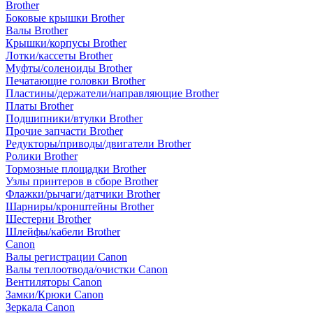
Brother
Боковые крышки Brother
Валы Brother
Крышки/корпусы Brother
Лотки/кассеты Brother
Муфты/соленоиды Brother
Печатающие головки Brother
Пластины/держатели/направляющие Brother
Платы Brother
Подшипники/втулки Brother
Прочие запчасти Brother
Редукторы/приводы/двигатели Brother
Ролики Brother
Тормозные площадки Brother
Узлы принтеров в сборе Brother
Флажки/рычаги/датчики Brother
Шарниры/кронштейны Brother
Шестерни Brother
Шлейфы/кабели Brother
Canon
Валы регистрации Canon
Валы теплоотвода/очистки Canon
Вентиляторы Canon
Замки/Крюки Canon
Зеркала Canon