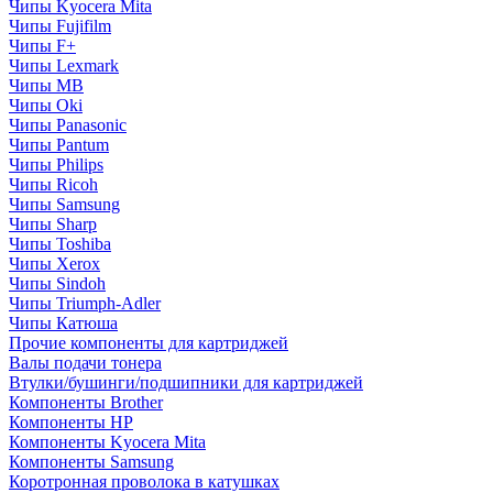
Чипы Kyocera Mita
Чипы Fujifilm
Чипы F+
Чипы Lexmark
Чипы MB
Чипы Oki
Чипы Panasonic
Чипы Pantum
Чипы Philips
Чипы Ricoh
Чипы Samsung
Чипы Sharp
Чипы Toshiba
Чипы Xerox
Чипы Sindoh
Чипы Triumph-Adler
Чипы Катюша
Прочие компоненты для картриджей
Валы подачи тонера
Втулки/бушинги/подшипники для картриджей
Компоненты Brother
Компоненты HP
Компоненты Kyocera Mita
Компоненты Samsung
Коротронная проволока в катушках