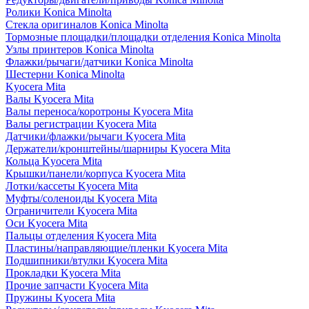
Ролики Konica Minolta
Стекла оригиналов Konica Minolta
Тормозные площадки/площадки отделения Konica Minolta
Узлы принтеров Konica Minolta
Флажки/рычаги/датчики Konica Minolta
Шестерни Konica Minolta
Kyocera Mita
Валы Kyocera Mita
Валы переноса/коротроны Kyocera Mita
Валы регистрации Kyocera Mita
Датчики/флажки/рычаги Kyocera Mita
Держатели/кронштейны/шарниры Kyocera Mita
Кольца Kyocera Mita
Крышки/панели/корпуса Kyocera Mita
Лотки/кассеты Kyocera Mita
Муфты/соленоиды Kyocera Mita
Ограничители Kyocera Mita
Оси Kyocera Mita
Пальцы отделения Kyocera Mita
Пластины/направляющие/пленки Kyocera Mita
Подшипники/втулки Kyocera Mita
Прокладки Kyocera Mita
Прочие запчасти Kyocera Mita
Пружины Kyocera Mita