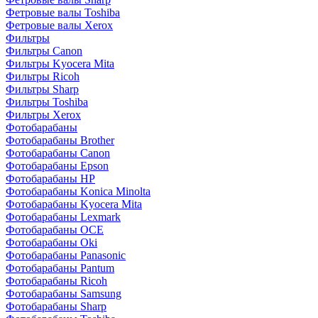
Фетровые валы Toshiba
Фетровые валы Xerox
Фильтры
Фильтры Canon
Фильтры Kyocera Mita
Фильтры Ricoh
Фильтры Sharp
Фильтры Toshiba
Фильтры Xerox
Фотобарабаны
Фотобарабаны Brother
Фотобарабаны Canon
Фотобарабаны Epson
Фотобарабаны HP
Фотобарабаны Konica Minolta
Фотобарабаны Kyocera Mita
Фотобарабаны Lexmark
Фотобарабаны OCE
Фотобарабаны Oki
Фотобарабаны Panasonic
Фотобарабаны Pantum
Фотобарабаны Ricoh
Фотобарабаны Samsung
Фотобарабаны Sharp