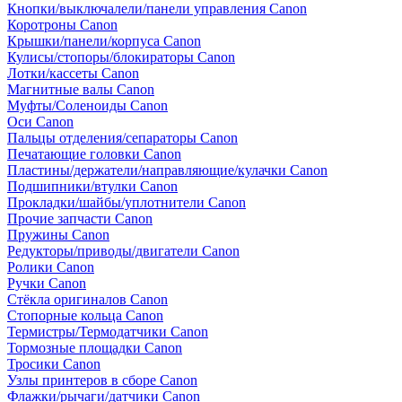
Кнопки/выключалели/панели управления Canon
Коротроны Canon
Крышки/панели/корпуса Canon
Кулисы/стопоры/блокираторы Canon
Лотки/кассеты Canon
Магнитные валы Canon
Муфты/Соленоиды Canon
Оси Canon
Пальцы отделения/сепараторы Canon
Печатающие головки Canon
Пластины/держатели/направляющие/кулачки Canon
Подшипники/втулки Canon
Прокладки/шайбы/уплотнители Canon
Прочие запчасти Canon
Пружины Canon
Редукторы/приводы/двигатели Canon
Ролики Canon
Ручки Canon
Стёкла оригиналов Canon
Стопорные кольца Canon
Термистры/Термодатчики Canon
Тормозные площадки Canon
Тросики Canon
Узлы принтеров в сборе Canon
Флажки/рычаги/датчики Canon