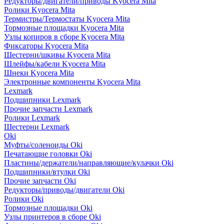
Редукторы/двигатели/приводы Kyocera Mita
Ролики Kyocera Mita
Термистры/Термостаты Kyocera Mita
Тормозные площадки Kyocera Mita
Узлы копиров в сборе Kyocera Mita
Фиксаторы Kyocera Mita
Шестерни/шкивы Kyocera Mita
Шлейфы/кабели Kyocera Mita
Шнеки Kyocera Mita
Электронные компоненты Kyocera Mita
Lexmark
Подшипники Lexmark
Прочие запчасти Lexmark
Ролики Lexmark
Шестерни Lexmark
Oki
Муфты/соленоиды Oki
Печатающие головки Oki
Пластины/держатели/направляющие/кулачки Oki
Подшипники/втулки Oki
Прочие запчасти Oki
Редукторы/приводы/двигатели Oki
Ролики Oki
Тормозные площадки Oki
Узлы принтеров в сборе Oki