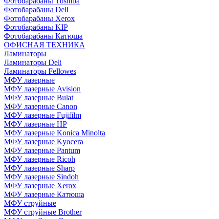
Фотобарабаны Toshiba
Фотобарабаны Deli
Фотобарабаны Xerox
Фотобарабаны KIP
Фотобарабаны Катюша
ОФИСНАЯ ТЕХНИКА
Ламинаторы
Ламинаторы Deli
Ламинаторы Fellowes
МФУ лазерные
МФУ лазерные Avision
МФУ лазерные Bulat
МФУ лазерные Canon
МФУ лазерные Fujifilm
МФУ лазерные HP
МФУ лазерные Konica Minolta
МФУ лазерные Kyocera
МФУ лазерные Pantum
МФУ лазерные Ricoh
МФУ лазерные Sharp
МФУ лазерные Sindoh
МФУ лазерные Xerox
МФУ лазерные Катюша
МФУ струйные
МФУ струйные Brother