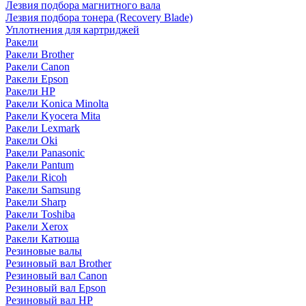
Лезвия подбора магнитного вала
Лезвия подбора тонера (Recovery Blade)
Уплотнения для картриджей
Ракели
Ракели Brother
Ракели Canon
Ракели Epson
Ракели HP
Ракели Konica Minolta
Ракели Kyocera Mita
Ракели Lexmark
Ракели Oki
Ракели Panasonic
Ракели Pantum
Ракели Ricoh
Ракели Samsung
Ракели Sharp
Ракели Toshiba
Ракели Xerox
Ракели Катюша
Резиновые валы
Резиновый вал Brother
Резиновый вал Canon
Резиновый вал Epson
Резиновый вал HP