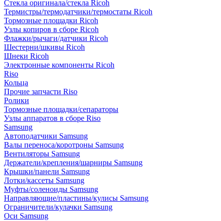
Стекла оригинала/стекла Ricoh
Термистры/термодатчики/термостаты Ricoh
Тормозные площадки Ricoh
Узлы копиров в сборе Ricoh
Флажки/рычаги/датчики Ricoh
Шестерни/шкивы Ricoh
Шнеки Ricoh
Электронные компоненты Ricoh
Riso
Кольца
Прочие запчасти Riso
Ролики
Тормозные площадки/сепараторы
Узлы аппаратов в сборе Riso
Samsung
Автоподатчики Samsung
Валы переноса/коротроны Samsung
Вентиляторы Samsung
Держатели/крепления/шарниры Samsung
Крышки/панели Samsung
Лотки/кассеты Samsung
Муфты/соленоиды Samsung
Направляющие/пластины/кулисы Samsung
Ограничители/кулачки Samsung
Оси Samsung