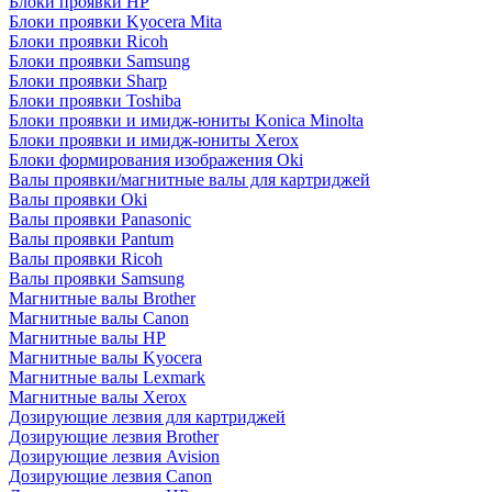
Блоки проявки HP
Блоки проявки Kyocera Mita
Блоки проявки Ricoh
Блоки проявки Samsung
Блоки проявки Sharp
Блоки проявки Toshiba
Блоки проявки и имидж-юниты Konica Minolta
Блоки проявки и имидж-юниты Xerox
Блоки формирования изображения Oki
Валы проявки/магнитные валы для картриджей
Валы проявки Oki
Валы проявки Panasonic
Валы проявки Pantum
Валы проявки Ricoh
Валы проявки Samsung
Магнитные валы Brother
Магнитные валы Canon
Магнитные валы HP
Магнитные валы Kyocera
Магнитные валы Lexmark
Магнитные валы Xerox
Дозирующие лезвия для картриджей
Дозирующие лезвия Brother
Дозирующие лезвия Avision
Дозирующие лезвия Canon