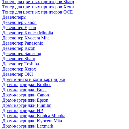
Тонер для цветных принтеров Sharp
Тонер для цветных принтеров Xerox
Тонер для цветных принтеров OCE
Девелоперы
Девелопер Canon
Девелопер Epson
Девелопер Konica Minolta
Девелопер Kyocera Mita
Девелопер Panasonic
Девелопер Ricoh
Девелопер Samsung
Девелопер Sharp
Девелопер Toshiba
Девелопер Xerox
Девелопер OKI
Драм-юниты и копи-картриджи
Драм-картриджи Brother
Драм-картриджи Bulat
Драм-картриджи Canon
Драм-картриджи Epson
Драм-картриджи Fujifilm
Драм-картриджи HP
Драм-картриджи Konica Minolta
Драм-картриджи Kyocera Mita
Драм-картриджи Lexmark