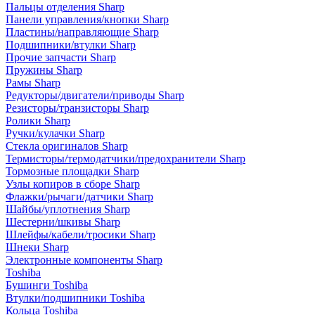
Пальцы отделения Sharp
Панели управления/кнопки Sharp
Пластины/направляющие Sharp
Подшипники/втулки Sharp
Прочие запчасти Sharp
Пружины Sharp
Рамы Sharp
Редукторы/двигатели/приводы Sharp
Резисторы/транзисторы Sharp
Ролики Sharp
Ручки/кулачки Sharp
Стекла оригиналов Sharp
Термисторы/термодатчики/предохранители Sharp
Тормозные площадки Sharp
Узлы копиров в сборе Sharp
Флажки/рычаги/датчики Sharp
Шайбы/уплотнения Sharp
Шестерни/шкивы Sharp
Шлейфы/кабели/тросики Sharp
Шнеки Sharp
Электронные компоненты Sharp
Toshiba
Бушинги Toshiba
Втулки/подшипники Toshiba
Кольца Toshiba