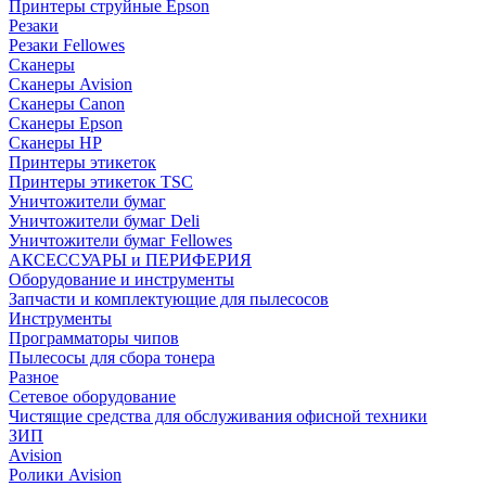
Принтеры струйные Epson
Резаки
Резаки Fellowes
Сканеры
Сканеры Avision
Сканеры Canon
Сканеры Epson
Сканеры HP
Принтеры этикеток
Принтеры этикеток TSC
Уничтожители бумаг
Уничтожители бумаг Deli
Уничтожители бумаг Fellowes
АКСЕССУАРЫ и ПЕРИФЕРИЯ
Оборудование и инструменты
Запчасти и комплектующие для пылесосов
Инструменты
Программаторы чипов
Пылесосы для сбора тонера
Разное
Сетевое оборудование
Чистящие средства для обслуживания офисной техники
ЗИП
Avision
Ролики Avision