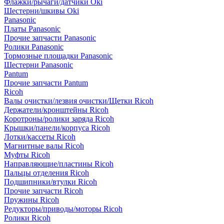
Флажки/рычаги/датчики Oki
Шестерни/шкивы Oki
Panasonic
Платы Panasonic
Прочие запчасти Panasonic
Ролики Panasonic
Тормозные площадки Panasonic
Шестерни Panasonic
Pantum
Прочие запчасти Pantum
Ricoh
Валы очистки/лезвия очистки/Щетки Ricoh
Держатели/кронштейны Ricoh
Коротроны/ролики заряда Ricoh
Крышки/панели/корпуса Ricoh
Лотки/кассеты Ricoh
Магнитные валы Ricoh
Муфты Ricoh
Направляющие/пластины Ricoh
Пальцы отделения Ricoh
Подшипники/втулки Ricoh
Прочие запчасти Ricoh
Пружины Ricoh
Редукторы/приводы/моторы Ricoh
Ролики Ricoh