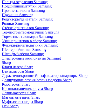
Пальцы отделения Samsung
Подшипники/втулки Samsung
Прочие запчасти Samsung
Пружины Samsung
Редукторы/двигатели Samsung
Ролики Samsung
Стёкла оригиналов Samsung
Термистры/термодатчики Samsung
Тормозные площадки Samsung
Узлы принтеров в сборе Samsung
Флажки/рычаги/датчики Samsung
Шестерни/шкивы Samsung
Шлейфы/кабели Samsung
Электронные компоненты Samsung
Sharp
Блоки лазера Sharp
Вентиляторы Sharp
Держатели/кронштейны/фиксаторы/шарниры Sharp
Дозирующие лезвия/лезвия подбора Sharp
Коротроны Sharp
Крышки/панели/корпуса Sharp
Лотки/кассеты Sharp
Магнитные валы Sharp
Муфты/соленоиды Sharp
Оси Sharp