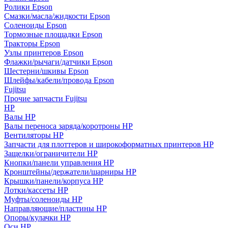
Ролики Epson
Смазки/масла/жидкости Epson
Соленоиды Epson
Тормозные площадки Epson
Тракторы Epson
Узлы принтеров Epson
Флажки/рычаги/датчики Epson
Шестерни/шкивы Epson
Шлейфы/кабели/провода Epson
Fujitsu
Прочие запчасти Fujitsu
HP
Валы HP
Валы переноса заряда/коротроны HP
Вентиляторы HP
Запчасти для плоттеров и широкоформатных принтеров HP
Защелки/ограничители HP
Кнопки/панели управления HP
Кронштейны/держатели/шарниры HP
Крышки/панели/корпуса HP
Лотки/кассеты HP
Муфты/соленоиды HP
Направляющие/пластины HP
Опоры/кулачки HP
Оси HP