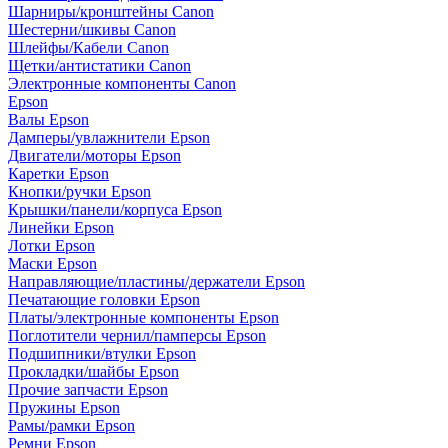
Шарниры/кронштейны Canon
Шестерни/шкивы Canon
Шлейфы/Кабели Canon
Щетки/антистатики Canon
Электронные компоненты Canon
Epson
Валы Epson
Дамперы/увлажнители Epson
Двигатели/моторы Epson
Каретки Epson
Кнопки/ручки Epson
Крышки/панели/корпуса Epson
Линейки Epson
Лотки Epson
Маски Epson
Направляющие/пластины/держатели Epson
Печатающие головки Epson
Платы/электронные компоненты Epson
Поглотители чернил/памперсы Epson
Подшипники/втулки Epson
Прокладки/шайбы Epson
Прочие запчасти Epson
Пружины Epson
Рамы/рамки Epson
Ремни Epson