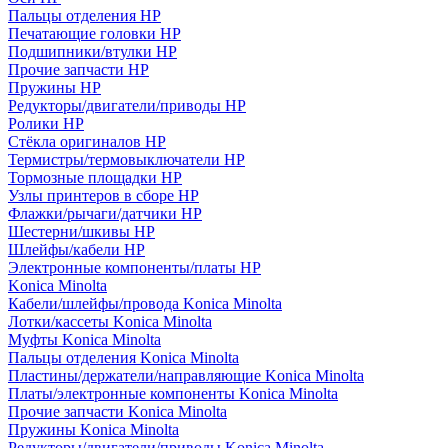
Пальцы отделения HP
Печатающие головки HP
Подшипники/втулки HP
Прочие запчасти HP
Пружины HP
Редукторы/двигатели/приводы HP
Ролики HP
Стёкла оригиналов HP
Термистры/термовыключатели HP
Тормозные площадки HP
Узлы принтеров в сборе HP
Флажки/рычаги/датчики HP
Шестерни/шкивы HP
Шлейфы/кабели HP
Электронные компоненты/платы HP
Konica Minolta
Кабели/шлейфы/провода Konica Minolta
Лотки/кассеты Konica Minolta
Муфты Konica Minolta
Пальцы отделения Konica Minolta
Пластины/держатели/направляющие Konica Minolta
Платы/электронные компоненты Konica Minolta
Прочие запчасти Konica Minolta
Пружины Konica Minolta
Редукторы/двигатели/приводы Konica Minolta