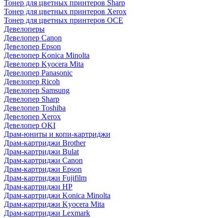
Тонер для цветных принтеров Sharp
Тонер для цветных принтеров Xerox
Тонер для цветных принтеров OCE
Девелоперы
Девелопер Canon
Девелопер Epson
Девелопер Konica Minolta
Девелопер Kyocera Mita
Девелопер Panasonic
Девелопер Ricoh
Девелопер Samsung
Девелопер Sharp
Девелопер Toshiba
Девелопер Xerox
Девелопер OKI
Драм-юниты и копи-картриджи
Драм-картриджи Brother
Драм-картриджи Bulat
Драм-картриджи Canon
Драм-картриджи Epson
Драм-картриджи Fujifilm
Драм-картриджи HP
Драм-картриджи Konica Minolta
Драм-картриджи Kyocera Mita
Драм-картриджи Lexmark