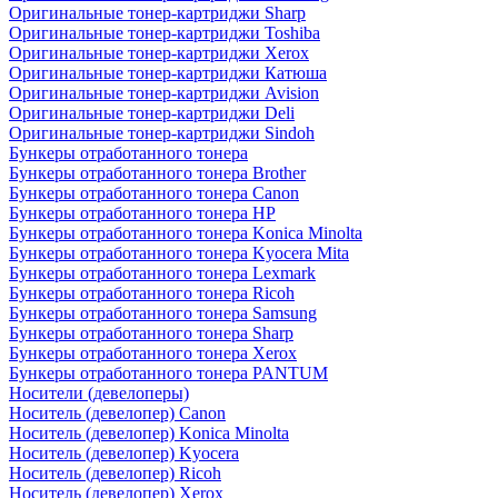
Оригинальные тонер-картриджи Sharp
Оригинальные тонер-картриджи Toshiba
Оригинальные тонер-картриджи Xerox
Оригинальные тонер-картриджи Катюша
Оригинальные тонер-картриджи Avision
Оригинальные тонер-картриджи Deli
Оригинальные тонер-картриджи Sindoh
Бункеры отработанного тонера
Бункеры отработанного тонера Brother
Бункеры отработанного тонера Canon
Бункеры отработанного тонера HP
Бункеры отработанного тонера Konica Minolta
Бункеры отработанного тонера Kyocera Mita
Бункеры отработанного тонера Lexmark
Бункеры отработанного тонера Ricoh
Бункеры отработанного тонера Samsung
Бункеры отработанного тонера Sharp
Бункеры отработанного тонера Xerox
Бункеры отработанного тонера PANTUM
Носители (девелоперы)
Носитель (девелопер) Canon
Носитель (девелопер) Konica Minolta
Носитель (девелопер) Kyocera
Носитель (девелопер) Ricoh
Носитель (девелопер) Xerox