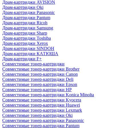
Драм-картриджи AVISION
Драм-картриджи Oki
Драм-картриджи Panasonic
Драм-картриджи Pantum
Драм-картриджи Ricoh
Драм-картриджи Samsung
Драм-картриджи Sharp
Драм-картриджи Toshiba
Драм-картриджи Xerox
Драм-картриджи SINDOH
Драм-картриджи КАТЮША
Драм-картриджи F+
Совместимые тонер-картриджи
Совместимые тонер-картриджи Brother
Совместимые тонер-картриджи Canon
Совместимые тонер-картриджи Deli
Совместимые тонер-картриджи Epson
Совместимые тонер-картриджи HP
Совместимые тонер-картриджи Konica Minolta
Совместимые тонер-картриджи Kyocera
Совместимые тонер-картриджи Huawei
Совместимые тонер-картриджи Lexmark
Совместимые тонер-картриджи Oki
Совместимые тонер-картриджи Panasonic
Совместимые тонер-картриджи Pantum