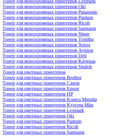
Тонер для монохромных принтеров Lexmark
Тонер для монохромных принтеров Oki
Тонер для монохромных принтеров Panasonic
Тонер для монохромных принтеров Pantum
Тонер для монохромных принтеров Ricoh
Тонер для монохромных принтеров Samsung
Тонер для монохромных принтеров Sharp
Тонер для монохромных принтеров Toshiba
Тонер для монохромных принтеров Xerox
Тонер для монохромных принтеров Avision
Тонер для монохромных принтеров Deli
Тонер для монохромных принтеров Катюша
Тонер для монохромных принтеров Sindoh
Тонер для цветных принтеров
Тонер для цветных принтеров Brother
Тонер для цветных принтеров Canon
Тонер для цветных принтеров Epson
Тонер для цветных принтеров HP
Тонер для цветных принтеров Konica Minolta
Тонер для цветных принтеров Kyocera Mita
Тонер для цветных принтеров Lexmark
Тонер для цветных принтеров Oki
Тонер для цветных принтеров Pantum
Тонер для цветных принтеров Ricoh
Тонер для цветных принтеров Samsung