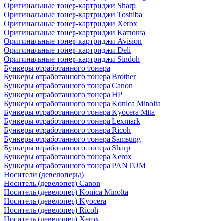
Оригинальные тонер-картриджи Sharp
Оригинальные тонер-картриджи Toshiba
Оригинальные тонер-картриджи Xerox
Оригинальные тонер-картриджи Катюша
Оригинальные тонер-картриджи Avision
Оригинальные тонер-картриджи Deli
Оригинальные тонер-картриджи Sindoh
Бункеры отработанного тонера
Бункеры отработанного тонера Brother
Бункеры отработанного тонера Canon
Бункеры отработанного тонера HP
Бункеры отработанного тонера Konica Minolta
Бункеры отработанного тонера Kyocera Mita
Бункеры отработанного тонера Lexmark
Бункеры отработанного тонера Ricoh
Бункеры отработанного тонера Samsung
Бункеры отработанного тонера Sharp
Бункеры отработанного тонера Xerox
Бункеры отработанного тонера PANTUM
Носители (девелоперы)
Носитель (девелопер) Canon
Носитель (девелопер) Konica Minolta
Носитель (девелопер) Kyocera
Носитель (девелопер) Ricoh
Носитель (девелопер) Xerox