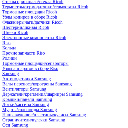
Стекла оригинала/стекла Ricoh
Термистры/термодатчики/термостаты Ricoh
Тормозные площадки Ricoh
Узлы копиров в сборе Ricoh
Флажки/рычаги/датчики Ricoh
Шестерни/шкивы Ricoh
Шнеки Ricoh
Электронные компоненты Ricoh
Riso
Кольца
Прочие запчасти Riso
Ролики
Тормозные площадки/сепараторы
Узлы аппаратов в сборе Riso
Samsung
Автоподатчики Samsung
Валы переноса/коротроны Samsung
Вентиляторы Samsung
Держатели/крепления/шарниры Samsung
Крышки/панели Samsung
Лотки/кассеты Samsung
Муфты/соленоиды Samsung
Направляющие/пластины/кулисы Samsung
Ограничители/кулачки Samsung
Оси Samsung