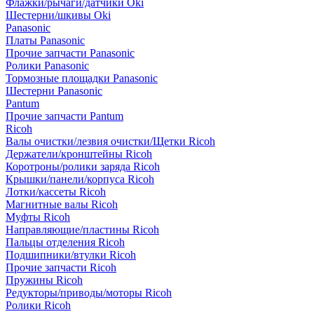
Флажки/рычаги/датчики Oki
Шестерни/шкивы Oki
Panasonic
Платы Panasonic
Прочие запчасти Panasonic
Ролики Panasonic
Тормозные площадки Panasonic
Шестерни Panasonic
Pantum
Прочие запчасти Pantum
Ricoh
Валы очистки/лезвия очистки/Щетки Ricoh
Держатели/кронштейны Ricoh
Коротроны/ролики заряда Ricoh
Крышки/панели/корпуса Ricoh
Лотки/кассеты Ricoh
Магнитные валы Ricoh
Муфты Ricoh
Направляющие/пластины Ricoh
Пальцы отделения Ricoh
Подшипники/втулки Ricoh
Прочие запчасти Ricoh
Пружины Ricoh
Редукторы/приводы/моторы Ricoh
Ролики Ricoh