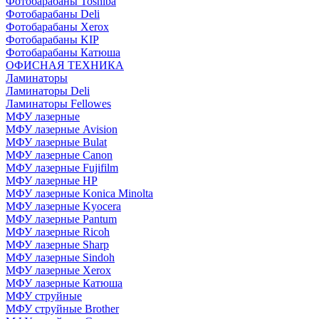
Фотобарабаны Toshiba
Фотобарабаны Deli
Фотобарабаны Xerox
Фотобарабаны KIP
Фотобарабаны Катюша
ОФИСНАЯ ТЕХНИКА
Ламинаторы
Ламинаторы Deli
Ламинаторы Fellowes
МФУ лазерные
МФУ лазерные Avision
МФУ лазерные Bulat
МФУ лазерные Canon
МФУ лазерные Fujifilm
МФУ лазерные HP
МФУ лазерные Konica Minolta
МФУ лазерные Kyocera
МФУ лазерные Pantum
МФУ лазерные Ricoh
МФУ лазерные Sharp
МФУ лазерные Sindoh
МФУ лазерные Xerox
МФУ лазерные Катюша
МФУ струйные
МФУ струйные Brother