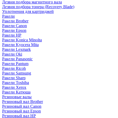
Лезвия подбора магнитного вала
Лезвия подбора тонера (Recovery Blade)
Уплотнения для картриджей
Ракели
Ракели Brother
Ракели Canon
Ракели Epson
Ракели HP
Ракели Konica Minolta
Ракели Kyocera Mita
Ракели Lexmark
Ракели Oki
Ракели Panasonic
Ракели Pantum
Ракели Ricoh
Ракели Samsung
Ракели Sharp
Ракели Toshiba
Ракели Xerox
Ракели Катюша
Резиновые валы
Резиновый вал Brother
Резиновый вал Canon
Резиновый вал Epson
Резиновый вал HP