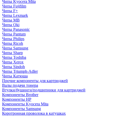
Чипы Kyocera Mita
Чипы Fujifilm
Чипы F+
Чипы Lexmark
Чипы MB
Чипы Oki
Чипы Panasonic
Чипы Pantum
Чипы Philips
Чипы Ricoh
Чипы Samsung
Чипы Sharp
Чипы Toshiba
Чипы Xerox
Чипы Sindoh
Чипы Triumph-Adler
Чипы Катюша
Прочие компоненты для картриджей
Валы подачи тонера
Втулки/бушинги/подшипники для картриджей
Компоненты Brother
Компоненты HP
Компоненты Kyocera Mita
Компоненты Samsung
Коротронная проволока в катушках