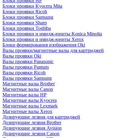
Блоки проявки HP
Блоки проявки Kyocera Mita
Блоки проявки Ricoh
Блоки проявки Samsung
Блоки проявки Sharp
Блоки проявки Toshiba
Блоки проявки и имидж-юниты Konica Minolta
Блоки проявки и имидж-юниты Xerox
Блоки формирования изображения Oki
Валы проявки/магнитные валы для картриджей
Валы проявки Oki
Валы проявки Panasonic
Валы проявки Pantum
Валы проявки Ricoh
Валы проявки Samsung
Магнитные валы Brother
Магнитные валы Canon
Магнитные валы HP
Магнитные валы Kyocera
Магнитные валы Lexmark
Магнитные валы Xerox
Дозирующие лезвия для картриджей
Дозирующие лезвия Brother
Дозирующие лезвия Avision
Дозирующие лезвия Canon