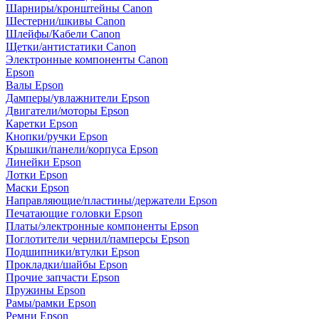
Шарниры/кронштейны Canon
Шестерни/шкивы Canon
Шлейфы/Кабели Canon
Щетки/антистатики Canon
Электронные компоненты Canon
Epson
Валы Epson
Дамперы/увлажнители Epson
Двигатели/моторы Epson
Каретки Epson
Кнопки/ручки Epson
Крышки/панели/корпуса Epson
Линейки Epson
Лотки Epson
Маски Epson
Направляющие/пластины/держатели Epson
Печатающие головки Epson
Платы/электронные компоненты Epson
Поглотители чернил/памперсы Epson
Подшипники/втулки Epson
Прокладки/шайбы Epson
Прочие запчасти Epson
Пружины Epson
Рамы/рамки Epson
Ремни Epson