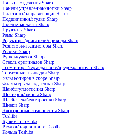
Пальцы отделения Sharp
Панели управления/кнопки Sharp
Пластины/направляющие Sharp
Подшипники/втулки Sharp
Прочие запчасти Sharp
Пружины Sharp
Рамы Sharp
Редукторы/двигатели/приводы Sharp
Резисторы/транзисторы Sharp
Ролики Sharp
Ручки/кулачки Sharp
Стекла оригиналов Sharp
Термисторы/термодатчики/предохранители Sharp
Тормозные площадки Sharp
Узлы копиров в сборе Sharp
Флажки/рычаги/датчики Sharp
Шайбы/уплотнения Sharp
Шестерни/шкивы Sharp
Шлейфы/кабели/тросики Sharp
Шнеки Sharp
Электронные компоненты Sharp
Toshiba
Бушинги Toshiba
Втулки/подшипники Toshiba
Кольца Toshiba