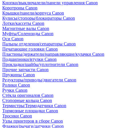
Кнопки/выключалели/панели управления Canon
Коротроны Canon
Крышки/панели/корпуса Canon
Кулисы/стопоры/блокираторы Canon
Лотки/кассеты Canon
Магнитные валы Canon
Муфты/Соленоиды Canon
Оси Canon
Пальцы отделения/сепараторы Canon
Печатающие головки Canon
Пластины/держатели/направляющие/кулачки Canon
Подшипники/втулки Canon
Прокладки/шайбы/уплотнители Canon
Прочие запчасти Canon
Пружины Canon
Редукторы/приводы/двигатели Canon
Ролики Canon
Ручки Canon
Стёкла оригиналов Canon
Стопорные кольца Canon
Термистры/Термодатчики Canon
Тормозные площадки Canon
Тросики Canon
Узлы принтеров в сборе Canon
Флажки/рычаги/датчики Canon