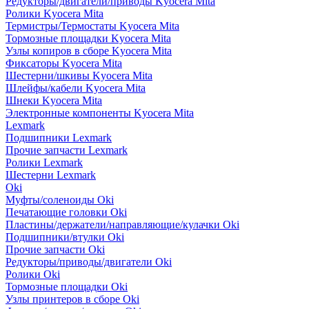
Редукторы/двигатели/приводы Kyocera Mita
Ролики Kyocera Mita
Термистры/Термостаты Kyocera Mita
Тормозные площадки Kyocera Mita
Узлы копиров в сборе Kyocera Mita
Фиксаторы Kyocera Mita
Шестерни/шкивы Kyocera Mita
Шлейфы/кабели Kyocera Mita
Шнеки Kyocera Mita
Электронные компоненты Kyocera Mita
Lexmark
Подшипники Lexmark
Прочие запчасти Lexmark
Ролики Lexmark
Шестерни Lexmark
Oki
Муфты/соленоиды Oki
Печатающие головки Oki
Пластины/держатели/направляющие/кулачки Oki
Подшипники/втулки Oki
Прочие запчасти Oki
Редукторы/приводы/двигатели Oki
Ролики Oki
Тормозные площадки Oki
Узлы принтеров в сборе Oki