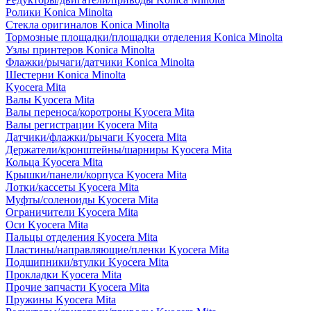
Ролики Konica Minolta
Стекла оригиналов Konica Minolta
Тормозные площадки/площадки отделения Konica Minolta
Узлы принтеров Konica Minolta
Флажки/рычаги/датчики Konica Minolta
Шестерни Konica Minolta
Kyocera Mita
Валы Kyocera Mita
Валы переноса/коротроны Kyocera Mita
Валы регистрации Kyocera Mita
Датчики/флажки/рычаги Kyocera Mita
Держатели/кронштейны/шарниры Kyocera Mita
Кольца Kyocera Mita
Крышки/панели/корпуса Kyocera Mita
Лотки/кассеты Kyocera Mita
Муфты/соленоиды Kyocera Mita
Ограничители Kyocera Mita
Оси Kyocera Mita
Пальцы отделения Kyocera Mita
Пластины/направляющие/пленки Kyocera Mita
Подшипники/втулки Kyocera Mita
Прокладки Kyocera Mita
Прочие запчасти Kyocera Mita
Пружины Kyocera Mita