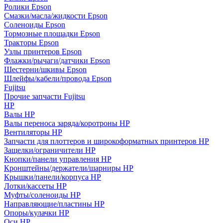
Ролики Epson
Смазки/масла/жидкости Epson
Соленоиды Epson
Тормозные площадки Epson
Тракторы Epson
Узлы принтеров Epson
Флажки/рычаги/датчики Epson
Шестерни/шкивы Epson
Шлейфы/кабели/провода Epson
Fujitsu
Прочие запчасти Fujitsu
HP
Валы HP
Валы переноса заряда/коротроны HP
Вентиляторы HP
Запчасти для плоттеров и широкоформатных принтеров HP
Защелки/ограничители HP
Кнопки/панели управления HP
Кронштейны/держатели/шарниры HP
Крышки/панели/корпуса HP
Лотки/кассеты HP
Муфты/соленоиды HP
Направляющие/пластины HP
Опоры/кулачки HP
Оси HP