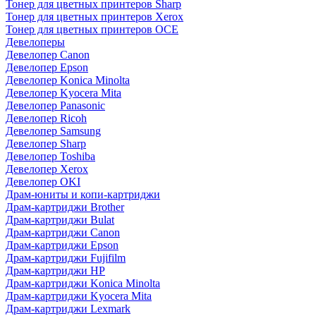
Тонер для цветных принтеров Sharp
Тонер для цветных принтеров Xerox
Тонер для цветных принтеров OCE
Девелоперы
Девелопер Canon
Девелопер Epson
Девелопер Konica Minolta
Девелопер Kyocera Mita
Девелопер Panasonic
Девелопер Ricoh
Девелопер Samsung
Девелопер Sharp
Девелопер Toshiba
Девелопер Xerox
Девелопер OKI
Драм-юниты и копи-картриджи
Драм-картриджи Brother
Драм-картриджи Bulat
Драм-картриджи Canon
Драм-картриджи Epson
Драм-картриджи Fujifilm
Драм-картриджи HP
Драм-картриджи Konica Minolta
Драм-картриджи Kyocera Mita
Драм-картриджи Lexmark