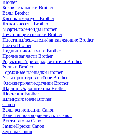
Brother
Боковые крышки Brother
Валы Brother
Крышки/корпусы Brother
Лотки/кассеты Brother
Муфты/соленоиды Brother
Печатающие головки Brother
Пластины/держатели/направляющие Brother
Платы Brother
Подшипники/втулки Brother
Прочие запчасти Brother
Редукторы/приводы/двигатели Brother
Ролики Brother
Тормозные площадки Brother
Узлы принтеров в сборе Brother
Флажки/рычаги/датчики Brother
Шарниры/кронштейны Brother
Шестерни Brother
Шлейфы/кабели Brother
Canon
Валы регистрации Canon
Валы теплоотвода/очистки Canon
Вентиляторы Canon
Замки/Крюки Canon
Зеркала Canon