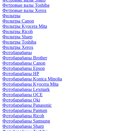
Фетровые валы Toshiba
Фетровые валы Xerox
Фильтры
Фильтры Canon
Фильтры Kyocera Mita
Фильтры Ricoh
Фильтры Sharp
Фильтры Toshiba
Фильтры Xerox
Фотобарабаны
Фотобарабаны Brother
Фотобарабаны Canon
Фотобарабаны Epson
Фотобарабаны HP
Фотобарабаны Konica Minolta
Фотобарабаны Kyocera Mita
Фотобарабаны Lexmark
Фотобарабаны OCE
Фотобарабаны Oki
Фотобарабаны Panasonic
Фотобарабаны Pantum
Фотобарабаны Ricoh
Фотобарабаны Samsung
Фотобарабаны Sharp