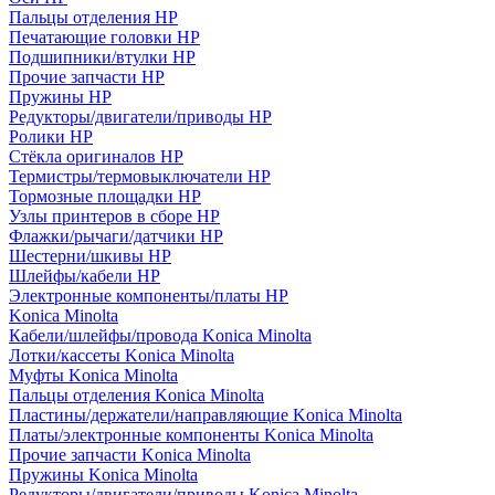
Пальцы отделения HP
Печатающие головки HP
Подшипники/втулки HP
Прочие запчасти HP
Пружины HP
Редукторы/двигатели/приводы HP
Ролики HP
Стёкла оригиналов HP
Термистры/термовыключатели HP
Тормозные площадки HP
Узлы принтеров в сборе HP
Флажки/рычаги/датчики HP
Шестерни/шкивы HP
Шлейфы/кабели HP
Электронные компоненты/платы HP
Konica Minolta
Кабели/шлейфы/провода Konica Minolta
Лотки/кассеты Konica Minolta
Муфты Konica Minolta
Пальцы отделения Konica Minolta
Пластины/держатели/направляющие Konica Minolta
Платы/электронные компоненты Konica Minolta
Прочие запчасти Konica Minolta
Пружины Konica Minolta
Редукторы/двигатели/приводы Konica Minolta