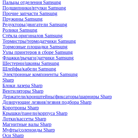
Пальцы отделения Samsung
Подшипники/втулки Samsung
Прочие запчасти Samsung
Пружины Samsung
Редукторы/двигатели Samsung
Ролики Samsung
Стёкла оригиналов Samsung
Термистры/термодатчики Samsung
Тормозные площадки Samsung
Узлы принтеров в сборе Samsung
Флажки/рычаги/датчики Samsung
Шестерни/шкивы Samsung
Шлейфы/кабели Samsung
Электронные компоненты Samsung
Sharp
Блоки лазера Sharp
Вентиляторы Sharp
Держатели/кронштейны/фиксаторы/шарниры Sharp
Дозирующие лезвия/лезвия подбора Sharp
Коротроны Sharp
Крышки/панели/корпуса Sharp
Лотки/кассеты Sharp
Магнитные валы Sharp
Муфты/соленоиды Sharp
Оси Sharp