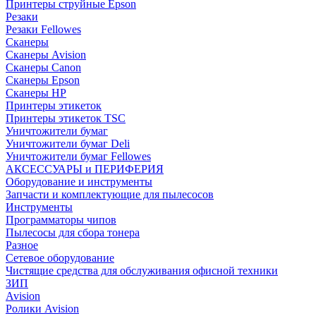
Принтеры струйные Epson
Резаки
Резаки Fellowes
Сканеры
Сканеры Avision
Сканеры Canon
Сканеры Epson
Сканеры HP
Принтеры этикеток
Принтеры этикеток TSC
Уничтожители бумаг
Уничтожители бумаг Deli
Уничтожители бумаг Fellowes
АКСЕССУАРЫ и ПЕРИФЕРИЯ
Оборудование и инструменты
Запчасти и комплектующие для пылесосов
Инструменты
Программаторы чипов
Пылесосы для сбора тонера
Разное
Сетевое оборудование
Чистящие средства для обслуживания офисной техники
ЗИП
Avision
Ролики Avision