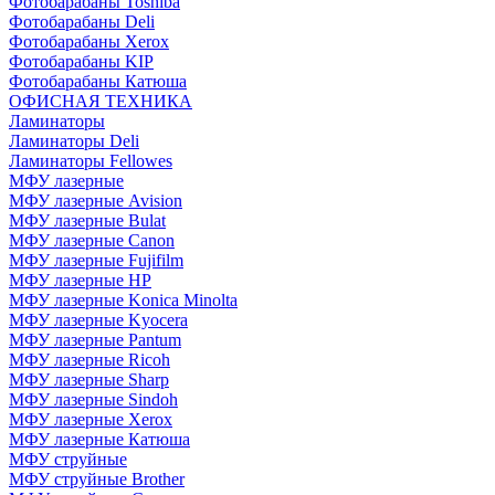
Фотобарабаны Toshiba
Фотобарабаны Deli
Фотобарабаны Xerox
Фотобарабаны KIP
Фотобарабаны Катюша
ОФИСНАЯ ТЕХНИКА
Ламинаторы
Ламинаторы Deli
Ламинаторы Fellowes
МФУ лазерные
МФУ лазерные Avision
МФУ лазерные Bulat
МФУ лазерные Canon
МФУ лазерные Fujifilm
МФУ лазерные HP
МФУ лазерные Konica Minolta
МФУ лазерные Kyocera
МФУ лазерные Pantum
МФУ лазерные Ricoh
МФУ лазерные Sharp
МФУ лазерные Sindoh
МФУ лазерные Xerox
МФУ лазерные Катюша
МФУ струйные
МФУ струйные Brother