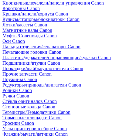
Кнопки/выключалели/панели управления Canon
Коротроны Canon
Крышки/панели/корпуса Canon
Кулисы/стопоры/блокираторы Canon
Лотки/кассеты Canon
Магнитные валы Canon
Муфты/Соленоиды Canon
Оси Canon
Пальцы отделения/сепараторы Canon
Печатающие головки Canon
Пластины/держатели/направляющие/кулачки Canon
Подшипники/втулки Canon
Прокладки/шайбы/уплотнители Canon
Прочие запчасти Canon
Пружины Canon
Редукторы/приводы/двигатели Canon
Ролики Canon
Ручки Canon
Стёкла оригиналов Canon
Стопорные кольца Canon
Термистры/Термодатчики Canon
Тормозные площадки Canon
Тросики Canon
Узлы принтеров в сборе Canon
Флажки/рычаги/датчики Canon