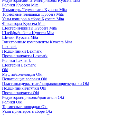
Редукторы/двигатели/приводы Kyocera Mita
Ролики Kyocera Mita
Термистры/Термостаты Kyocera Mita
Тормозные площадки Kyocera Mita
Узлы копиров в сборе Kyocera Mita
Фиксаторы Kyocera Mita
Шестерни/шкивы Kyocera Mita
Шлейфы/кабели Kyocera Mita
Шнеки Kyocera Mita
Электронные компоненты Kyocera Mita
Lexmark
Подшипники Lexmark
Прочие запчасти Lexmark
Ролики Lexmark
Шестерни Lexmark
Oki
Муфты/соленоиды Oki
Печатающие головки Oki
Пластины/держатели/направляющие/кулачки Oki
Подшипники/втулки Oki
Прочие запчасти Oki
Редукторы/приводы/двигатели Oki
Ролики Oki
Тормозные площадки Oki
Узлы принтеров в сборе Oki