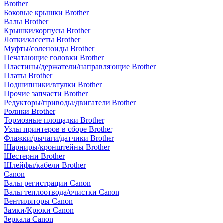
Brother
Боковые крышки Brother
Валы Brother
Крышки/корпусы Brother
Лотки/кассеты Brother
Муфты/соленоиды Brother
Печатающие головки Brother
Пластины/держатели/направляющие Brother
Платы Brother
Подшипники/втулки Brother
Прочие запчасти Brother
Редукторы/приводы/двигатели Brother
Ролики Brother
Тормозные площадки Brother
Узлы принтеров в сборе Brother
Флажки/рычаги/датчики Brother
Шарниры/кронштейны Brother
Шестерни Brother
Шлейфы/кабели Brother
Canon
Валы регистрации Canon
Валы теплоотвода/очистки Canon
Вентиляторы Canon
Замки/Крюки Canon
Зеркала Canon