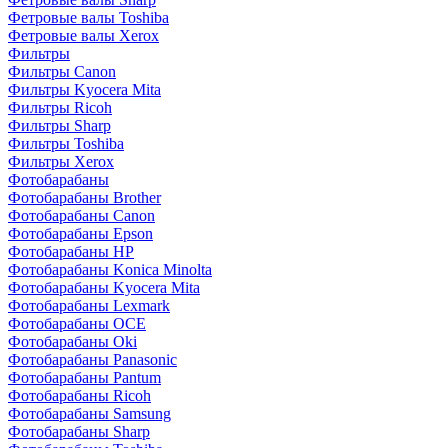
Фетровые валы Toshiba
Фетровые валы Xerox
Фильтры
Фильтры Canon
Фильтры Kyocera Mita
Фильтры Ricoh
Фильтры Sharp
Фильтры Toshiba
Фильтры Xerox
Фотобарабаны
Фотобарабаны Brother
Фотобарабаны Canon
Фотобарабаны Epson
Фотобарабаны HP
Фотобарабаны Konica Minolta
Фотобарабаны Kyocera Mita
Фотобарабаны Lexmark
Фотобарабаны OCE
Фотобарабаны Oki
Фотобарабаны Panasonic
Фотобарабаны Pantum
Фотобарабаны Ricoh
Фотобарабаны Samsung
Фотобарабаны Sharp