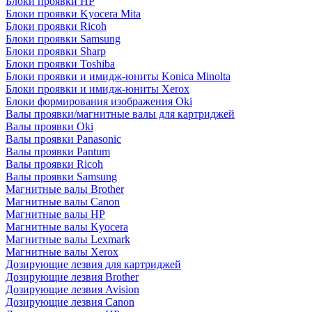
Блоки проявки HP
Блоки проявки Kyocera Mita
Блоки проявки Ricoh
Блоки проявки Samsung
Блоки проявки Sharp
Блоки проявки Toshiba
Блоки проявки и имидж-юниты Konica Minolta
Блоки проявки и имидж-юниты Xerox
Блоки формирования изображения Oki
Валы проявки/магнитные валы для картриджей
Валы проявки Oki
Валы проявки Panasonic
Валы проявки Pantum
Валы проявки Ricoh
Валы проявки Samsung
Магнитные валы Brother
Магнитные валы Canon
Магнитные валы HP
Магнитные валы Kyocera
Магнитные валы Lexmark
Магнитные валы Xerox
Дозирующие лезвия для картриджей
Дозирующие лезвия Brother
Дозирующие лезвия Avision
Дозирующие лезвия Canon