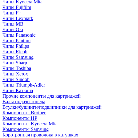
Чипы Kyocera Mita
Чипы Fujifilm
Чипы F+
Чипы Lexmark
Чипы MB
Чипы Oki
Чипы Panasonic
Чипы Pantum
Чипы Philips
Чипы Ricoh
Чипы Samsung
Чипы Sharp
Чипы Toshiba
Чипы Xerox
Чипы Sindoh
Чипы Triumph-Adler
Чипы Катюша
Прочие компоненты для картриджей
Валы подачи тонера
Втулки/бушинги/подшипники для картриджей
Компоненты Brother
Компоненты HP
Компоненты Kyocera Mita
Компоненты Samsung
Коротронная проволока в катушках