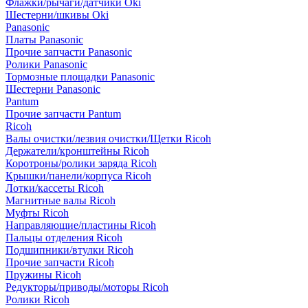
Флажки/рычаги/датчики Oki
Шестерни/шкивы Oki
Panasonic
Платы Panasonic
Прочие запчасти Panasonic
Ролики Panasonic
Тормозные площадки Panasonic
Шестерни Panasonic
Pantum
Прочие запчасти Pantum
Ricoh
Валы очистки/лезвия очистки/Щетки Ricoh
Держатели/кронштейны Ricoh
Коротроны/ролики заряда Ricoh
Крышки/панели/корпуса Ricoh
Лотки/кассеты Ricoh
Магнитные валы Ricoh
Муфты Ricoh
Направляющие/пластины Ricoh
Пальцы отделения Ricoh
Подшипники/втулки Ricoh
Прочие запчасти Ricoh
Пружины Ricoh
Редукторы/приводы/моторы Ricoh
Ролики Ricoh