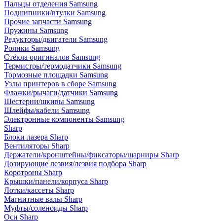
Пальцы отделения Samsung
Подшипники/втулки Samsung
Прочие запчасти Samsung
Пружины Samsung
Редукторы/двигатели Samsung
Ролики Samsung
Стёкла оригиналов Samsung
Термистры/термодатчики Samsung
Тормозные площадки Samsung
Узлы принтеров в сборе Samsung
Флажки/рычаги/датчики Samsung
Шестерни/шкивы Samsung
Шлейфы/кабели Samsung
Электронные компоненты Samsung
Sharp
Блоки лазера Sharp
Вентиляторы Sharp
Держатели/кронштейны/фиксаторы/шарниры Sharp
Дозирующие лезвия/лезвия подбора Sharp
Коротроны Sharp
Крышки/панели/корпуса Sharp
Лотки/кассеты Sharp
Магнитные валы Sharp
Муфты/соленоиды Sharp
Оси Sharp