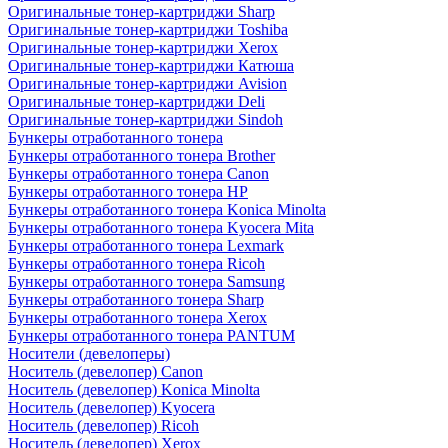
Оригинальные тонер-картриджи Sharp
Оригинальные тонер-картриджи Toshiba
Оригинальные тонер-картриджи Xerox
Оригинальные тонер-картриджи Катюша
Оригинальные тонер-картриджи Avision
Оригинальные тонер-картриджи Deli
Оригинальные тонер-картриджи Sindoh
Бункеры отработанного тонера
Бункеры отработанного тонера Brother
Бункеры отработанного тонера Canon
Бункеры отработанного тонера HP
Бункеры отработанного тонера Konica Minolta
Бункеры отработанного тонера Kyocera Mita
Бункеры отработанного тонера Lexmark
Бункеры отработанного тонера Ricoh
Бункеры отработанного тонера Samsung
Бункеры отработанного тонера Sharp
Бункеры отработанного тонера Xerox
Бункеры отработанного тонера PANTUM
Носители (девелоперы)
Носитель (девелопер) Canon
Носитель (девелопер) Konica Minolta
Носитель (девелопер) Kyocera
Носитель (девелопер) Ricoh
Носитель (девелопер) Xerox