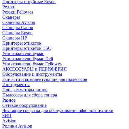
Принтеры струйные Epson
Резаки
Резаки Fellowes
Сканеры
Сканеры Avision
Сканеры Canon
Сканеры Epson
Сканеры HP
Принтеры этикеток
Принтеры этикеток TSC
Уничтожители бумаг
Уничтожители бумаг Deli
Уничтожители бумаг Fellowes
АКСЕССУАРЫ и ПЕРИФЕРИЯ
Оборудование и инструменты
Запчасти и комплектующие для пылесосов
Инструменты
Программаторы чипов
Пылесосы для сбора тонера
Разное
Сетевое оборудование
Чистящие средства для обслуживания офисной техники
ЗИП
Avision
Ролики Avision