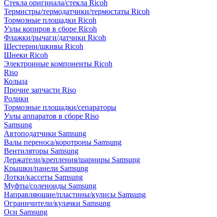
Стекла оригинала/стекла Ricoh
Термистры/термодатчики/термостаты Ricoh
Тормозные площадки Ricoh
Узлы копиров в сборе Ricoh
Флажки/рычаги/датчики Ricoh
Шестерни/шкивы Ricoh
Шнеки Ricoh
Электронные компоненты Ricoh
Riso
Кольца
Прочие запчасти Riso
Ролики
Тормозные площадки/сепараторы
Узлы аппаратов в сборе Riso
Samsung
Автоподатчики Samsung
Валы переноса/коротроны Samsung
Вентиляторы Samsung
Держатели/крепления/шарниры Samsung
Крышки/панели Samsung
Лотки/кассеты Samsung
Муфты/соленоиды Samsung
Направляющие/пластины/кулисы Samsung
Ограничители/кулачки Samsung
Оси Samsung