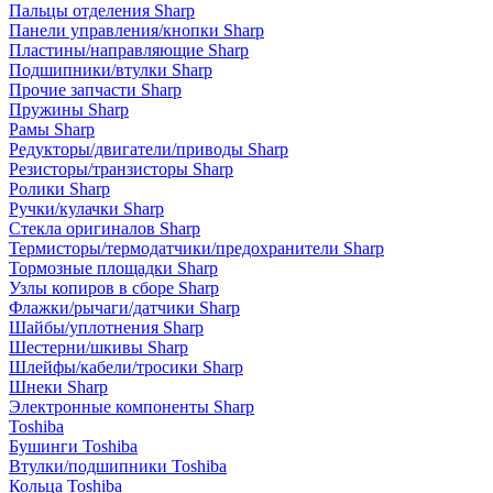
Пальцы отделения Sharp
Панели управления/кнопки Sharp
Пластины/направляющие Sharp
Подшипники/втулки Sharp
Прочие запчасти Sharp
Пружины Sharp
Рамы Sharp
Редукторы/двигатели/приводы Sharp
Резисторы/транзисторы Sharp
Ролики Sharp
Ручки/кулачки Sharp
Стекла оригиналов Sharp
Термисторы/термодатчики/предохранители Sharp
Тормозные площадки Sharp
Узлы копиров в сборе Sharp
Флажки/рычаги/датчики Sharp
Шайбы/уплотнения Sharp
Шестерни/шкивы Sharp
Шлейфы/кабели/тросики Sharp
Шнеки Sharp
Электронные компоненты Sharp
Toshiba
Бушинги Toshiba
Втулки/подшипники Toshiba
Кольца Toshiba