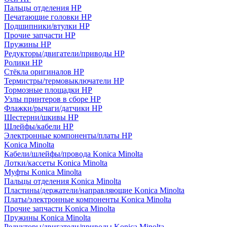
Пальцы отделения HP
Печатающие головки HP
Подшипники/втулки HP
Прочие запчасти HP
Пружины HP
Редукторы/двигатели/приводы HP
Ролики HP
Стёкла оригиналов HP
Термистры/термовыключатели HP
Тормозные площадки HP
Узлы принтеров в сборе HP
Флажки/рычаги/датчики HP
Шестерни/шкивы HP
Шлейфы/кабели HP
Электронные компоненты/платы HP
Konica Minolta
Кабели/шлейфы/провода Konica Minolta
Лотки/кассеты Konica Minolta
Муфты Konica Minolta
Пальцы отделения Konica Minolta
Пластины/держатели/направляющие Konica Minolta
Платы/электронные компоненты Konica Minolta
Прочие запчасти Konica Minolta
Пружины Konica Minolta
Редукторы/двигатели/приводы Konica Minolta