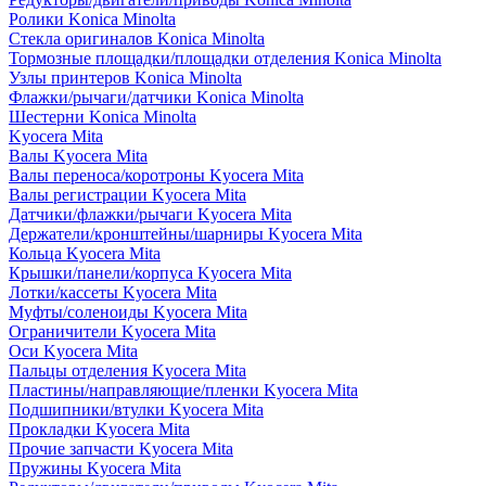
Ролики Konica Minolta
Стекла оригиналов Konica Minolta
Тормозные площадки/площадки отделения Konica Minolta
Узлы принтеров Konica Minolta
Флажки/рычаги/датчики Konica Minolta
Шестерни Konica Minolta
Kyocera Mita
Валы Kyocera Mita
Валы переноса/коротроны Kyocera Mita
Валы регистрации Kyocera Mita
Датчики/флажки/рычаги Kyocera Mita
Держатели/кронштейны/шарниры Kyocera Mita
Кольца Kyocera Mita
Крышки/панели/корпуса Kyocera Mita
Лотки/кассеты Kyocera Mita
Муфты/соленоиды Kyocera Mita
Ограничители Kyocera Mita
Оси Kyocera Mita
Пальцы отделения Kyocera Mita
Пластины/направляющие/пленки Kyocera Mita
Подшипники/втулки Kyocera Mita
Прокладки Kyocera Mita
Прочие запчасти Kyocera Mita
Пружины Kyocera Mita