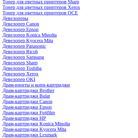
Тонер для цветных принтеров Sharp
Тонер для цветных принтеров Xerox
Тонер для цветных принтеров OCE
Девелоперы
Девелопер Canon
Девелопер Epson
Девелопер Konica Minolta
Девелопер Kyocera Mita
Девелопер Panasonic
Девелопер Ricoh
Девелопер Samsung
Девелопер Sharp
Девелопер Toshiba
Девелопер Xerox
Девелопер OKI
Драм-юниты и копи-картриджи
Драм-картриджи Brother
Драм-картриджи Bulat
Драм-картриджи Canon
Драм-картриджи Epson
Драм-картриджи Fujifilm
Драм-картриджи HP
Драм-картриджи Konica Minolta
Драм-картриджи Kyocera Mita
Драм-картриджи Lexmark