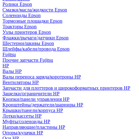
Ролики Epson
Смазки/масла/жидкости Epson
Соленоиды Epson
Тормозные площадки Epson
Тракторы Epson
Узлы принтеров Epson
Флажки/рычаги/датчики Epson
Шестерни/шкивы Epson
Шлейфы/кабели/провода Epson
Fujitsu
Прочие запчасти Fujitsu
HP
Валы HP
Валы переноса заряда/коротроны HP
Вентиляторы HP
Запчасти для плоттеров и широкоформатных принтеров HP
Защелки/ограничители HP
Кнопки/панели управления HP
Кронштейны/держатели/шарниры HP
Крышки/панели/корпуса HP
Лотки/кассеты HP
Муфты/соленоиды HP
Направляющие/пластины HP
Опоры/кулачки HP
Оси HP