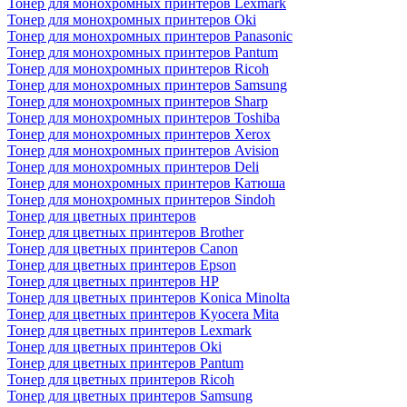
Тонер для монохромных принтеров Lexmark
Тонер для монохромных принтеров Oki
Тонер для монохромных принтеров Panasonic
Тонер для монохромных принтеров Pantum
Тонер для монохромных принтеров Ricoh
Тонер для монохромных принтеров Samsung
Тонер для монохромных принтеров Sharp
Тонер для монохромных принтеров Toshiba
Тонер для монохромных принтеров Xerox
Тонер для монохромных принтеров Avision
Тонер для монохромных принтеров Deli
Тонер для монохромных принтеров Катюша
Тонер для монохромных принтеров Sindoh
Тонер для цветных принтеров
Тонер для цветных принтеров Brother
Тонер для цветных принтеров Canon
Тонер для цветных принтеров Epson
Тонер для цветных принтеров HP
Тонер для цветных принтеров Konica Minolta
Тонер для цветных принтеров Kyocera Mita
Тонер для цветных принтеров Lexmark
Тонер для цветных принтеров Oki
Тонер для цветных принтеров Pantum
Тонер для цветных принтеров Ricoh
Тонер для цветных принтеров Samsung