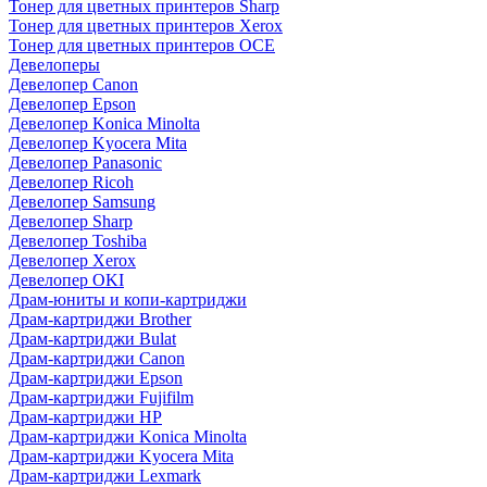
Тонер для цветных принтеров Sharp
Тонер для цветных принтеров Xerox
Тонер для цветных принтеров OCE
Девелоперы
Девелопер Canon
Девелопер Epson
Девелопер Konica Minolta
Девелопер Kyocera Mita
Девелопер Panasonic
Девелопер Ricoh
Девелопер Samsung
Девелопер Sharp
Девелопер Toshiba
Девелопер Xerox
Девелопер OKI
Драм-юниты и копи-картриджи
Драм-картриджи Brother
Драм-картриджи Bulat
Драм-картриджи Canon
Драм-картриджи Epson
Драм-картриджи Fujifilm
Драм-картриджи HP
Драм-картриджи Konica Minolta
Драм-картриджи Kyocera Mita
Драм-картриджи Lexmark