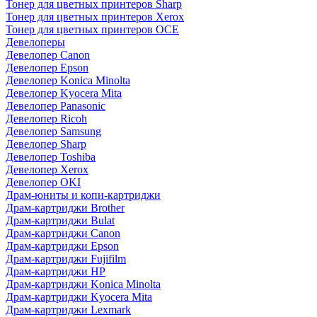
Тонер для цветных принтеров Sharp
Тонер для цветных принтеров Xerox
Тонер для цветных принтеров OCE
Девелоперы
Девелопер Canon
Девелопер Epson
Девелопер Konica Minolta
Девелопер Kyocera Mita
Девелопер Panasonic
Девелопер Ricoh
Девелопер Samsung
Девелопер Sharp
Девелопер Toshiba
Девелопер Xerox
Девелопер OKI
Драм-юниты и копи-картриджи
Драм-картриджи Brother
Драм-картриджи Bulat
Драм-картриджи Canon
Драм-картриджи Epson
Драм-картриджи Fujifilm
Драм-картриджи HP
Драм-картриджи Konica Minolta
Драм-картриджи Kyocera Mita
Драм-картриджи Lexmark