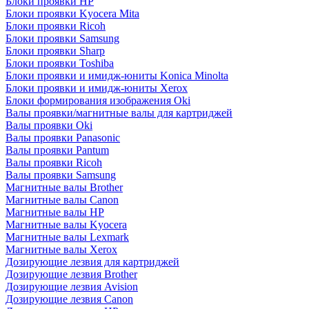
Блоки проявки HP
Блоки проявки Kyocera Mita
Блоки проявки Ricoh
Блоки проявки Samsung
Блоки проявки Sharp
Блоки проявки Toshiba
Блоки проявки и имидж-юниты Konica Minolta
Блоки проявки и имидж-юниты Xerox
Блоки формирования изображения Oki
Валы проявки/магнитные валы для картриджей
Валы проявки Oki
Валы проявки Panasonic
Валы проявки Pantum
Валы проявки Ricoh
Валы проявки Samsung
Магнитные валы Brother
Магнитные валы Canon
Магнитные валы HP
Магнитные валы Kyocera
Магнитные валы Lexmark
Магнитные валы Xerox
Дозирующие лезвия для картриджей
Дозирующие лезвия Brother
Дозирующие лезвия Avision
Дозирующие лезвия Canon