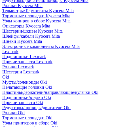
Редукторы/двигатели/приводы Kyocera Mita
Ролики Kyocera Mita
Термистры/Термостаты Kyocera Mita
Тормозные площадки Kyocera Mita
Узлы копиров в сборе Kyocera Mita
Фиксаторы Kyocera Mita
Шестерни/шкивы Kyocera Mita
Шлейфы/кабели Kyocera Mita
Шнеки Kyocera Mita
Электронные компоненты Kyocera Mita
Lexmark
Подшипники Lexmark
Прочие запчасти Lexmark
Ролики Lexmark
Шестерни Lexmark
Oki
Муфты/соленоиды Oki
Печатающие головки Oki
Пластины/держатели/направляющие/кулачки Oki
Подшипники/втулки Oki
Прочие запчасти Oki
Редукторы/приводы/двигатели Oki
Ролики Oki
Тормозные площадки Oki
Узлы принтеров в сборе Oki