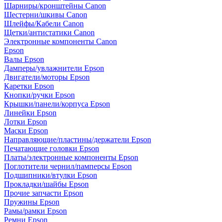
Шарниры/кронштейны Canon
Шестерни/шкивы Canon
Шлейфы/Кабели Canon
Щетки/антистатики Canon
Электронные компоненты Canon
Epson
Валы Epson
Дамперы/увлажнители Epson
Двигатели/моторы Epson
Каретки Epson
Кнопки/ручки Epson
Крышки/панели/корпуса Epson
Линейки Epson
Лотки Epson
Маски Epson
Направляющие/пластины/держатели Epson
Печатающие головки Epson
Платы/электронные компоненты Epson
Поглотители чернил/памперсы Epson
Подшипники/втулки Epson
Прокладки/шайбы Epson
Прочие запчасти Epson
Пружины Epson
Рамы/рамки Epson
Ремни Epson