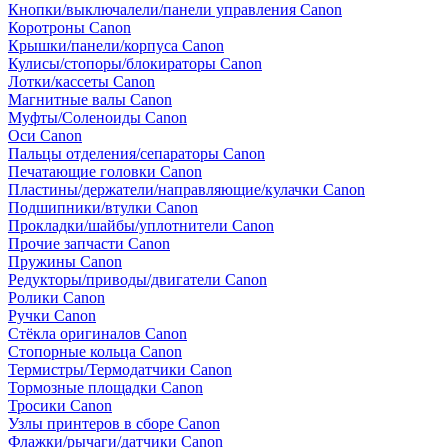
Кнопки/выключалели/панели управления Canon
Коротроны Canon
Крышки/панели/корпуса Canon
Кулисы/стопоры/блокираторы Canon
Лотки/кассеты Canon
Магнитные валы Canon
Муфты/Соленоиды Canon
Оси Canon
Пальцы отделения/сепараторы Canon
Печатающие головки Canon
Пластины/держатели/направляющие/кулачки Canon
Подшипники/втулки Canon
Прокладки/шайбы/уплотнители Canon
Прочие запчасти Canon
Пружины Canon
Редукторы/приводы/двигатели Canon
Ролики Canon
Ручки Canon
Стёкла оригиналов Canon
Стопорные кольца Canon
Термистры/Термодатчики Canon
Тормозные площадки Canon
Тросики Canon
Узлы принтеров в сборе Canon
Флажки/рычаги/датчики Canon