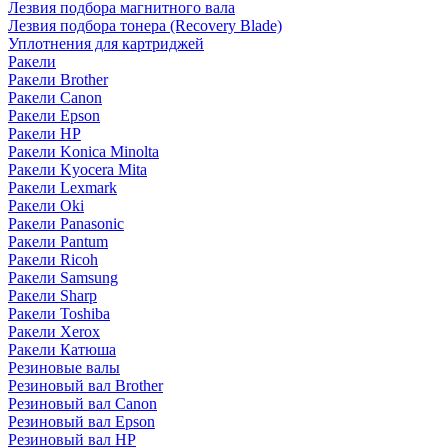
Лезвия подбора магнитного вала
Лезвия подбора тонера (Recovery Blade)
Уплотнения для картриджей
Ракели
Ракели Brother
Ракели Canon
Ракели Epson
Ракели HP
Ракели Konica Minolta
Ракели Kyocera Mita
Ракели Lexmark
Ракели Oki
Ракели Panasonic
Ракели Pantum
Ракели Ricoh
Ракели Samsung
Ракели Sharp
Ракели Toshiba
Ракели Xerox
Ракели Катюша
Резиновые валы
Резиновый вал Brother
Резиновый вал Canon
Резиновый вал Epson
Резиновый вал HP