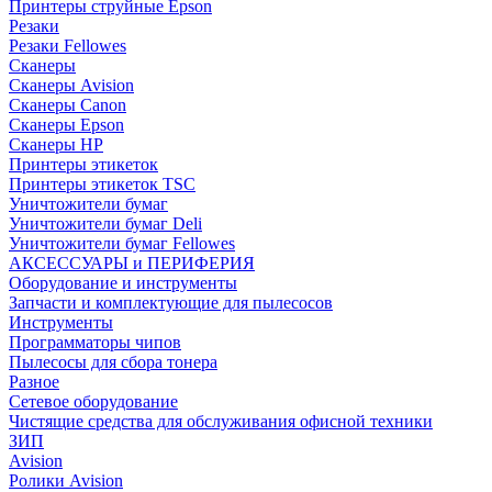
Принтеры струйные Epson
Резаки
Резаки Fellowes
Сканеры
Сканеры Avision
Сканеры Canon
Сканеры Epson
Сканеры HP
Принтеры этикеток
Принтеры этикеток TSC
Уничтожители бумаг
Уничтожители бумаг Deli
Уничтожители бумаг Fellowes
АКСЕССУАРЫ и ПЕРИФЕРИЯ
Оборудование и инструменты
Запчасти и комплектующие для пылесосов
Инструменты
Программаторы чипов
Пылесосы для сбора тонера
Разное
Сетевое оборудование
Чистящие средства для обслуживания офисной техники
ЗИП
Avision
Ролики Avision