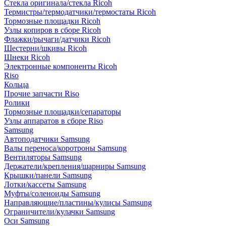
Стекла оригинала/стекла Ricoh
Термистры/термодатчики/термостаты Ricoh
Тормозные площадки Ricoh
Узлы копиров в сборе Ricoh
Флажки/рычаги/датчики Ricoh
Шестерни/шкивы Ricoh
Шнеки Ricoh
Электронные компоненты Ricoh
Riso
Кольца
Прочие запчасти Riso
Ролики
Тормозные площадки/сепараторы
Узлы аппаратов в сборе Riso
Samsung
Автоподатчики Samsung
Валы переноса/коротроны Samsung
Вентиляторы Samsung
Держатели/крепления/шарниры Samsung
Крышки/панели Samsung
Лотки/кассеты Samsung
Муфты/соленоиды Samsung
Направляющие/пластины/кулисы Samsung
Ограничители/кулачки Samsung
Оси Samsung