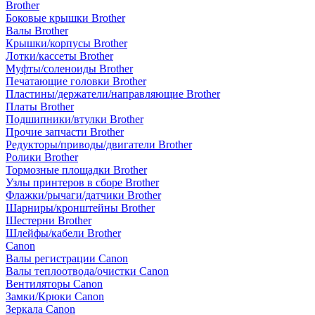
Brother
Боковые крышки Brother
Валы Brother
Крышки/корпусы Brother
Лотки/кассеты Brother
Муфты/соленоиды Brother
Печатающие головки Brother
Пластины/держатели/направляющие Brother
Платы Brother
Подшипники/втулки Brother
Прочие запчасти Brother
Редукторы/приводы/двигатели Brother
Ролики Brother
Тормозные площадки Brother
Узлы принтеров в сборе Brother
Флажки/рычаги/датчики Brother
Шарниры/кронштейны Brother
Шестерни Brother
Шлейфы/кабели Brother
Canon
Валы регистрации Canon
Валы теплоотвода/очистки Canon
Вентиляторы Canon
Замки/Крюки Canon
Зеркала Canon