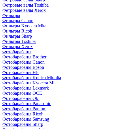
Фетровые валы Toshiba
Фетровые валы Xerox
Фильтры
Фильтры Canon
Фильтры Kyocera Mita
Фильтры Ricoh
Фильтры Sharp
Фильтры Toshiba
Фильтры Xerox
Фотобарабаны
Фотобарабаны Brother
Фотобарабаны Canon
Фотобарабаны Epson
Фотобарабаны HP
Фотобарабаны Konica Minolta
Фотобарабаны Kyocera Mita
Фотобарабаны Lexmark
Фотобарабаны OCE
Фотобарабаны Oki
Фотобарабаны Panasonic
Фотобарабаны Pantum
Фотобарабаны Ricoh
Фотобарабаны Samsung
Фотобарабаны Sharp