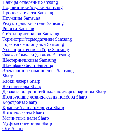
Пальцы отделения Samsung
Подшипники/втулки Samsung
Прочие запчасти Samsung
Пружины Samsung
Редукторы/двигатели Samsung
Ролики Samsung
Стёкла оригиналов Samsung
Термистры/термодатчики Samsung
Тормозные площадки Samsung
Узлы принтеров в сборе Samsung
Флажки/рычаги/датчики Samsung
Шестерни/шкивы Samsung
Шлейфы/кабели Samsung
Электронные компоненты Samsung
Sharp
Блоки лазера Sharp
Вентиляторы Sharp
Держатели/кронштейны/фиксаторы/шарниры Sharp
Дозирующие лезвия/лезвия подбора Sharp
Коротроны Sharp
Крышки/панели/корпуса Sharp
Лотки/кассеты Sharp
Магнитные валы Sharp
Муфты/соленоиды Sharp
Оси Sharp