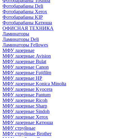
Фотобарабаны Toshiba
Фотобарабаны Deli
Фотобарабаны Xerox
Фотобарабаны KIP
Фотобарабаны Катюша
ОФИСНАЯ ТЕХНИКА
Ламинаторы
Ламинаторы Deli
Ламинаторы Fellowes
МФУ лазерные
МФУ лазерные Avision
МФУ лазерные Bulat
МФУ лазерные Canon
МФУ лазерные Fujifilm
МФУ лазерные HP
МФУ лазерные Konica Minolta
МФУ лазерные Kyocera
МФУ лазерные Pantum
МФУ лазерные Ricoh
МФУ лазерные Sharp
МФУ лазерные Sindoh
МФУ лазерные Xerox
МФУ лазерные Катюша
МФУ струйные
МФУ струйные Brother