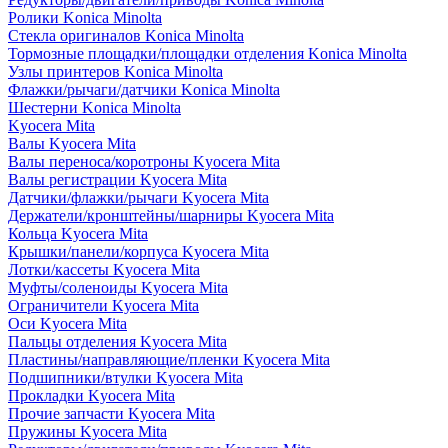
Ролики Konica Minolta
Стекла оригиналов Konica Minolta
Тормозные площадки/площадки отделения Konica Minolta
Узлы принтеров Konica Minolta
Флажки/рычаги/датчики Konica Minolta
Шестерни Konica Minolta
Kyocera Mita
Валы Kyocera Mita
Валы переноса/коротроны Kyocera Mita
Валы регистрации Kyocera Mita
Датчики/флажки/рычаги Kyocera Mita
Держатели/кронштейны/шарниры Kyocera Mita
Кольца Kyocera Mita
Крышки/панели/корпуса Kyocera Mita
Лотки/кассеты Kyocera Mita
Муфты/соленоиды Kyocera Mita
Ограничители Kyocera Mita
Оси Kyocera Mita
Пальцы отделения Kyocera Mita
Пластины/направляющие/пленки Kyocera Mita
Подшипники/втулки Kyocera Mita
Прокладки Kyocera Mita
Прочие запчасти Kyocera Mita
Пружины Kyocera Mita