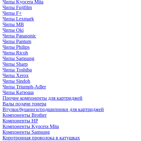
Чипы Kyocera Mita
Чипы Fujifilm
Чипы F+
Чипы Lexmark
Чипы MB
Чипы Oki
Чипы Panasonic
Чипы Pantum
Чипы Philips
Чипы Ricoh
Чипы Samsung
Чипы Sharp
Чипы Toshiba
Чипы Xerox
Чипы Sindoh
Чипы Triumph-Adler
Чипы Катюша
Прочие компоненты для картриджей
Валы подачи тонера
Втулки/бушинги/подшипники для картриджей
Компоненты Brother
Компоненты HP
Компоненты Kyocera Mita
Компоненты Samsung
Коротронная проволока в катушках