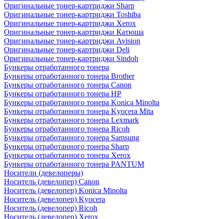
Оригинальные тонер-картриджи Sharp
Оригинальные тонер-картриджи Toshiba
Оригинальные тонер-картриджи Xerox
Оригинальные тонер-картриджи Катюша
Оригинальные тонер-картриджи Avision
Оригинальные тонер-картриджи Deli
Оригинальные тонер-картриджи Sindoh
Бункеры отработанного тонера
Бункеры отработанного тонера Brother
Бункеры отработанного тонера Canon
Бункеры отработанного тонера HP
Бункеры отработанного тонера Konica Minolta
Бункеры отработанного тонера Kyocera Mita
Бункеры отработанного тонера Lexmark
Бункеры отработанного тонера Ricoh
Бункеры отработанного тонера Samsung
Бункеры отработанного тонера Sharp
Бункеры отработанного тонера Xerox
Бункеры отработанного тонера PANTUM
Носители (девелоперы)
Носитель (девелопер) Canon
Носитель (девелопер) Konica Minolta
Носитель (девелопер) Kyocera
Носитель (девелопер) Ricoh
Носитель (девелопер) Xerox