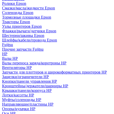
Ролики Epson
Смазки/масла/жидкости Epson
Соленоиды Epson
Тормозные площадки Epson
Тракторы Epson
Узлы принтеров Epson
Флажки/рычаги/датчики Epson
Шестерни/шкивы Epson
Шлейфы/кабели/провода Epson
Fujitsu
Прочие запчасти Fujitsu
HP
Валы HP
Валы переноса заряда/коротроны HP
Вентиляторы HP
Запчасти для плоттеров и широкоформатных принтеров HP
Защелки/ограничители HP
Кнопки/панели управления HP
Кронштейны/держатели/шарниры HP
Крышки/панели/корпуса HP
Лотки/кассеты HP
Муфты/соленоиды HP
Направляющие/пластины HP
Опоры/кулачки HP
Оси HP