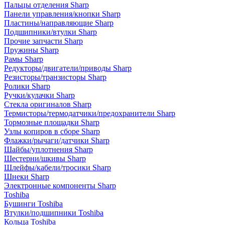
Пальцы отделения Sharp
Панели управления/кнопки Sharp
Пластины/направляющие Sharp
Подшипники/втулки Sharp
Прочие запчасти Sharp
Пружины Sharp
Рамы Sharp
Редукторы/двигатели/приводы Sharp
Резисторы/транзисторы Sharp
Ролики Sharp
Ручки/кулачки Sharp
Стекла оригиналов Sharp
Термисторы/термодатчики/предохранители Sharp
Тормозные площадки Sharp
Узлы копиров в сборе Sharp
Флажки/рычаги/датчики Sharp
Шайбы/уплотнения Sharp
Шестерни/шкивы Sharp
Шлейфы/кабели/тросики Sharp
Шнеки Sharp
Электронные компоненты Sharp
Toshiba
Бушинги Toshiba
Втулки/подшипники Toshiba
Кольца Toshiba