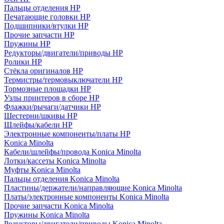
Пальцы отделения HP
Печатающие головки HP
Подшипники/втулки HP
Прочие запчасти HP
Пружины HP
Редукторы/двигатели/приводы HP
Ролики HP
Стёкла оригиналов HP
Термистры/термовыключатели HP
Тормозные площадки HP
Узлы принтеров в сборе HP
Флажки/рычаги/датчики HP
Шестерни/шкивы HP
Шлейфы/кабели HP
Электронные компоненты/платы HP
Konica Minolta
Кабели/шлейфы/провода Konica Minolta
Лотки/кассеты Konica Minolta
Муфты Konica Minolta
Пальцы отделения Konica Minolta
Пластины/держатели/направляющие Konica Minolta
Платы/электронные компоненты Konica Minolta
Прочие запчасти Konica Minolta
Пружины Konica Minolta
Редукторы/двигатели/приводы Konica Minolta