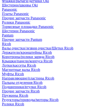
Флажки/рычаги/датчики Oki
Шестерни/шкивы Oki
Panasonic
Платы Panasonic
Прочие запчасти Panasonic
Ролики Panasonic
Тормозные площадки Panasonic
Шестерни Panasonic
Pantum
Прочие запчасти Pantum
Ricoh
Валы очистки/лезвия очистки/Щетки Ricoh
Держатели/кронштейны Ricoh
Коротроны/ролики заряда Ricoh
Крышки/панели/корпуса Ricoh
Лотки/кассеты Ricoh
Магнитные валы Ricoh
Муфты Ricoh
Направляющие/пластины Ricoh
Пальцы отделения Ricoh
Подшипники/втулки Ricoh
Прочие запчасти Ricoh
Пружины Ricoh
Редукторы/приводы/моторы Ricoh
Ролики Ricoh