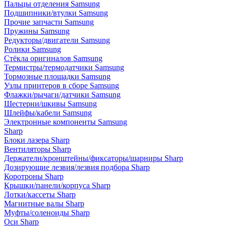
Пальцы отделения Samsung
Подшипники/втулки Samsung
Прочие запчасти Samsung
Пружины Samsung
Редукторы/двигатели Samsung
Ролики Samsung
Стёкла оригиналов Samsung
Термистры/термодатчики Samsung
Тормозные площадки Samsung
Узлы принтеров в сборе Samsung
Флажки/рычаги/датчики Samsung
Шестерни/шкивы Samsung
Шлейфы/кабели Samsung
Электронные компоненты Samsung
Sharp
Блоки лазера Sharp
Вентиляторы Sharp
Держатели/кронштейны/фиксаторы/шарниры Sharp
Дозирующие лезвия/лезвия подбора Sharp
Коротроны Sharp
Крышки/панели/корпуса Sharp
Лотки/кассеты Sharp
Магнитные валы Sharp
Муфты/соленоиды Sharp
Оси Sharp