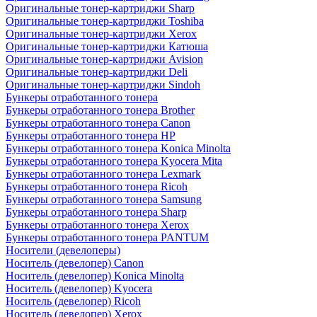
Оригинальные тонер-картриджи Sharp
Оригинальные тонер-картриджи Toshiba
Оригинальные тонер-картриджи Xerox
Оригинальные тонер-картриджи Катюша
Оригинальные тонер-картриджи Avision
Оригинальные тонер-картриджи Deli
Оригинальные тонер-картриджи Sindoh
Бункеры отработанного тонера
Бункеры отработанного тонера Brother
Бункеры отработанного тонера Canon
Бункеры отработанного тонера HP
Бункеры отработанного тонера Konica Minolta
Бункеры отработанного тонера Kyocera Mita
Бункеры отработанного тонера Lexmark
Бункеры отработанного тонера Ricoh
Бункеры отработанного тонера Samsung
Бункеры отработанного тонера Sharp
Бункеры отработанного тонера Xerox
Бункеры отработанного тонера PANTUM
Носители (девелоперы)
Носитель (девелопер) Canon
Носитель (девелопер) Konica Minolta
Носитель (девелопер) Kyocera
Носитель (девелопер) Ricoh
Носитель (девелопер) Xerox