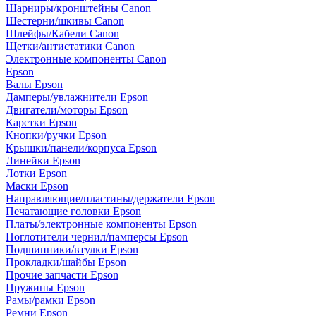
Шарниры/кронштейны Canon
Шестерни/шкивы Canon
Шлейфы/Кабели Canon
Щетки/антистатики Canon
Электронные компоненты Canon
Epson
Валы Epson
Дамперы/увлажнители Epson
Двигатели/моторы Epson
Каретки Epson
Кнопки/ручки Epson
Крышки/панели/корпуса Epson
Линейки Epson
Лотки Epson
Маски Epson
Направляющие/пластины/держатели Epson
Печатающие головки Epson
Платы/электронные компоненты Epson
Поглотители чернил/памперсы Epson
Подшипники/втулки Epson
Прокладки/шайбы Epson
Прочие запчасти Epson
Пружины Epson
Рамы/рамки Epson
Ремни Epson