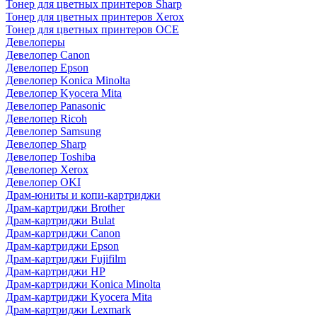
Тонер для цветных принтеров Sharp
Тонер для цветных принтеров Xerox
Тонер для цветных принтеров OCE
Девелоперы
Девелопер Canon
Девелопер Epson
Девелопер Konica Minolta
Девелопер Kyocera Mita
Девелопер Panasonic
Девелопер Ricoh
Девелопер Samsung
Девелопер Sharp
Девелопер Toshiba
Девелопер Xerox
Девелопер OKI
Драм-юниты и копи-картриджи
Драм-картриджи Brother
Драм-картриджи Bulat
Драм-картриджи Canon
Драм-картриджи Epson
Драм-картриджи Fujifilm
Драм-картриджи HP
Драм-картриджи Konica Minolta
Драм-картриджи Kyocera Mita
Драм-картриджи Lexmark