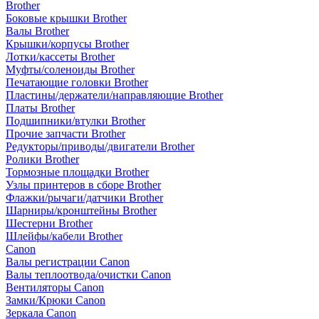
Brother
Боковые крышки Brother
Валы Brother
Крышки/корпусы Brother
Лотки/кассеты Brother
Муфты/соленоиды Brother
Печатающие головки Brother
Пластины/держатели/направляющие Brother
Платы Brother
Подшипники/втулки Brother
Прочие запчасти Brother
Редукторы/приводы/двигатели Brother
Ролики Brother
Тормозные площадки Brother
Узлы принтеров в сборе Brother
Флажки/рычаги/датчики Brother
Шарниры/кронштейны Brother
Шестерни Brother
Шлейфы/кабели Brother
Canon
Валы регистрации Canon
Валы теплоотвода/очистки Canon
Вентиляторы Canon
Замки/Крюки Canon
Зеркала Canon