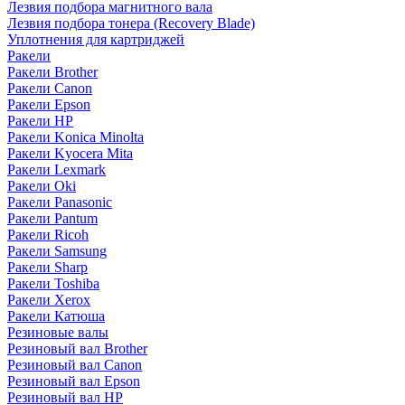
Лезвия подбора магнитного вала
Лезвия подбора тонера (Recovery Blade)
Уплотнения для картриджей
Ракели
Ракели Brother
Ракели Canon
Ракели Epson
Ракели HP
Ракели Konica Minolta
Ракели Kyocera Mita
Ракели Lexmark
Ракели Oki
Ракели Panasonic
Ракели Pantum
Ракели Ricoh
Ракели Samsung
Ракели Sharp
Ракели Toshiba
Ракели Xerox
Ракели Катюша
Резиновые валы
Резиновый вал Brother
Резиновый вал Canon
Резиновый вал Epson
Резиновый вал HP