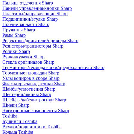
Пальцы отделения Sharp
Панели управления/кнопки Sharp
Пластины/направляющие Sharp
Подшипники/втулки Sharp
Прочие запчасти Sharp
Пружины Sharp
Рамы Sharp
Редукторы/двигатели/приводы Sharp
Резисторы/транзисторы Sharp
Ролики Sharp
Ручки/кулачки Sharp
Стекла оригиналов Sharp
Термисторы/термодатчики/предохранители Sharp
Тормозные площадки Sharp
Узлы копиров в сборе Sharp
Флажки/рычаги/датчики Sharp
Шайбы/уплотнения Sharp
Шестерни/шкивы Sharp
Шлейфы/кабели/тросики Sharp
Шнеки Sharp
Электронные компоненты Sharp
Toshiba
Бушинги Toshiba
Втулки/подшипники Toshiba
Кольца Toshiba