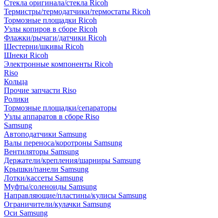
Стекла оригинала/стекла Ricoh
Термистры/термодатчики/термостаты Ricoh
Тормозные площадки Ricoh
Узлы копиров в сборе Ricoh
Флажки/рычаги/датчики Ricoh
Шестерни/шкивы Ricoh
Шнеки Ricoh
Электронные компоненты Ricoh
Riso
Кольца
Прочие запчасти Riso
Ролики
Тормозные площадки/сепараторы
Узлы аппаратов в сборе Riso
Samsung
Автоподатчики Samsung
Валы переноса/коротроны Samsung
Вентиляторы Samsung
Держатели/крепления/шарниры Samsung
Крышки/панели Samsung
Лотки/кассеты Samsung
Муфты/соленоиды Samsung
Направляющие/пластины/кулисы Samsung
Ограничители/кулачки Samsung
Оси Samsung