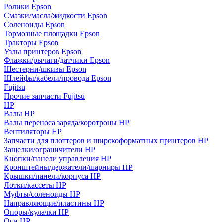
Ролики Epson
Смазки/масла/жидкости Epson
Соленоиды Epson
Тормозные площадки Epson
Тракторы Epson
Узлы принтеров Epson
Флажки/рычаги/датчики Epson
Шестерни/шкивы Epson
Шлейфы/кабели/провода Epson
Fujitsu
Прочие запчасти Fujitsu
HP
Валы HP
Валы переноса заряда/коротроны HP
Вентиляторы HP
Запчасти для плоттеров и широкоформатных принтеров HP
Защелки/ограничители HP
Кнопки/панели управления HP
Кронштейны/держатели/шарниры HP
Крышки/панели/корпуса HP
Лотки/кассеты HP
Муфты/соленоиды HP
Направляющие/пластины HP
Опоры/кулачки HP
Оси HP