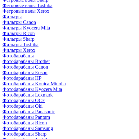
Фетровые валы Toshiba
Фетровые валы Xerox
Фильтры
Фильтры Canon
Фильтры Kyocera Mita
Фильтры Ricoh
Фильтры Sharp
Фильтры Toshiba
Фильтры Xerox
Фотобарабаны
Фотобарабаны Brother
Фотобарабаны Canon
Фотобарабаны Epson
Фотобарабаны HP
Фотобарабаны Konica Minolta
Фотобарабаны Kyocera Mita
Фотобарабаны Lexmark
Фотобарабаны OCE
Фотобарабаны Oki
Фотобарабаны Panasonic
Фотобарабаны Pantum
Фотобарабаны Ricoh
Фотобарабаны Samsung
Фотобарабаны Sharp