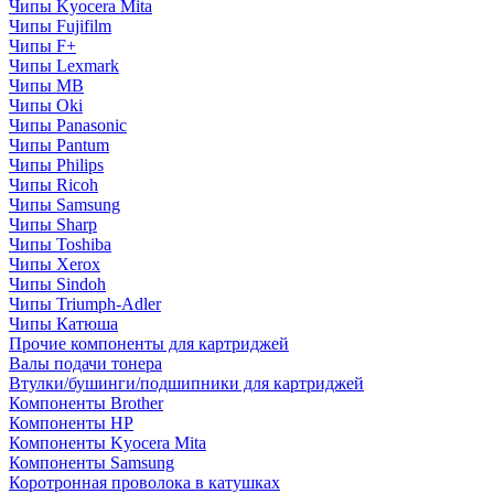
Чипы Kyocera Mita
Чипы Fujifilm
Чипы F+
Чипы Lexmark
Чипы MB
Чипы Oki
Чипы Panasonic
Чипы Pantum
Чипы Philips
Чипы Ricoh
Чипы Samsung
Чипы Sharp
Чипы Toshiba
Чипы Xerox
Чипы Sindoh
Чипы Triumph-Adler
Чипы Катюша
Прочие компоненты для картриджей
Валы подачи тонера
Втулки/бушинги/подшипники для картриджей
Компоненты Brother
Компоненты HP
Компоненты Kyocera Mita
Компоненты Samsung
Коротронная проволока в катушках