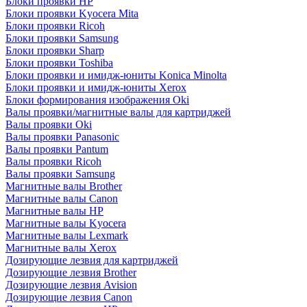
Блоки проявки HP
Блоки проявки Kyocera Mita
Блоки проявки Ricoh
Блоки проявки Samsung
Блоки проявки Sharp
Блоки проявки Toshiba
Блоки проявки и имидж-юниты Konica Minolta
Блоки проявки и имидж-юниты Xerox
Блоки формирования изображения Oki
Валы проявки/магнитные валы для картриджей
Валы проявки Oki
Валы проявки Panasonic
Валы проявки Pantum
Валы проявки Ricoh
Валы проявки Samsung
Магнитные валы Brother
Магнитные валы Canon
Магнитные валы HP
Магнитные валы Kyocera
Магнитные валы Lexmark
Магнитные валы Xerox
Дозирующие лезвия для картриджей
Дозирующие лезвия Brother
Дозирующие лезвия Avision
Дозирующие лезвия Canon