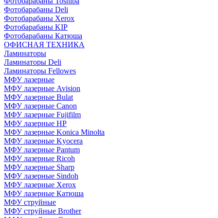
Фотобарабаны Toshiba
Фотобарабаны Deli
Фотобарабаны Xerox
Фотобарабаны KIP
Фотобарабаны Катюша
ОФИСНАЯ ТЕХНИКА
Ламинаторы
Ламинаторы Deli
Ламинаторы Fellowes
МФУ лазерные
МФУ лазерные Avision
МФУ лазерные Bulat
МФУ лазерные Canon
МФУ лазерные Fujifilm
МФУ лазерные HP
МФУ лазерные Konica Minolta
МФУ лазерные Kyocera
МФУ лазерные Pantum
МФУ лазерные Ricoh
МФУ лазерные Sharp
МФУ лазерные Sindoh
МФУ лазерные Xerox
МФУ лазерные Катюша
МФУ струйные
МФУ струйные Brother