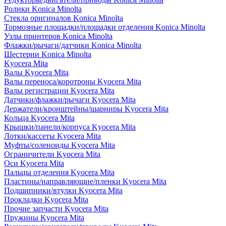
Ролики Konica Minolta
Стекла оригиналов Konica Minolta
Тормозные площадки/площадки отделения Konica Minolta
Узлы принтеров Konica Minolta
Флажки/рычаги/датчики Konica Minolta
Шестерни Konica Minolta
Kyocera Mita
Валы Kyocera Mita
Валы переноса/коротроны Kyocera Mita
Валы регистрации Kyocera Mita
Датчики/флажки/рычаги Kyocera Mita
Держатели/кронштейны/шарниры Kyocera Mita
Кольца Kyocera Mita
Крышки/панели/корпуса Kyocera Mita
Лотки/кассеты Kyocera Mita
Муфты/соленоиды Kyocera Mita
Ограничители Kyocera Mita
Оси Kyocera Mita
Пальцы отделения Kyocera Mita
Пластины/направляющие/пленки Kyocera Mita
Подшипники/втулки Kyocera Mita
Прокладки Kyocera Mita
Прочие запчасти Kyocera Mita
Пружины Kyocera Mita