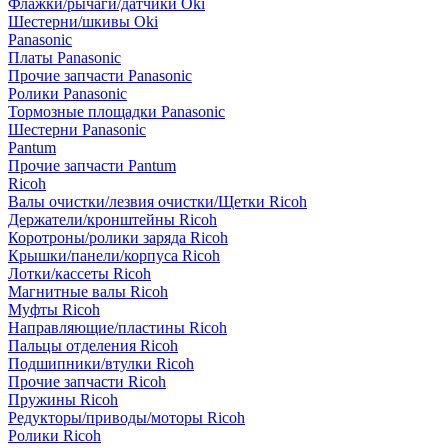
Флажки/рычаги/датчики Oki
Шестерни/шкивы Oki
Panasonic
Платы Panasonic
Прочие запчасти Panasonic
Ролики Panasonic
Тормозные площадки Panasonic
Шестерни Panasonic
Pantum
Прочие запчасти Pantum
Ricoh
Валы очистки/лезвия очистки/Щетки Ricoh
Держатели/кронштейны Ricoh
Коротроны/ролики заряда Ricoh
Крышки/панели/корпуса Ricoh
Лотки/кассеты Ricoh
Магнитные валы Ricoh
Муфты Ricoh
Направляющие/пластины Ricoh
Пальцы отделения Ricoh
Подшипники/втулки Ricoh
Прочие запчасти Ricoh
Пружины Ricoh
Редукторы/приводы/моторы Ricoh
Ролики Ricoh