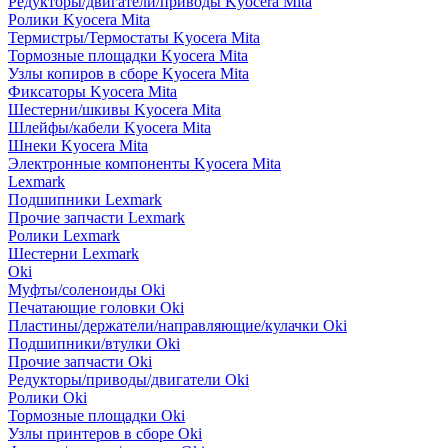
Редукторы/двигатели/приводы Kyocera Mita
Ролики Kyocera Mita
Термистры/Термостаты Kyocera Mita
Тормозные площадки Kyocera Mita
Узлы копиров в сборе Kyocera Mita
Фиксаторы Kyocera Mita
Шестерни/шкивы Kyocera Mita
Шлейфы/кабели Kyocera Mita
Шнеки Kyocera Mita
Электронные компоненты Kyocera Mita
Lexmark
Подшипники Lexmark
Прочие запчасти Lexmark
Ролики Lexmark
Шестерни Lexmark
Oki
Муфты/соленоиды Oki
Печатающие головки Oki
Пластины/держатели/направляющие/кулачки Oki
Подшипники/втулки Oki
Прочие запчасти Oki
Редукторы/приводы/двигатели Oki
Ролики Oki
Тормозные площадки Oki
Узлы принтеров в сборе Oki