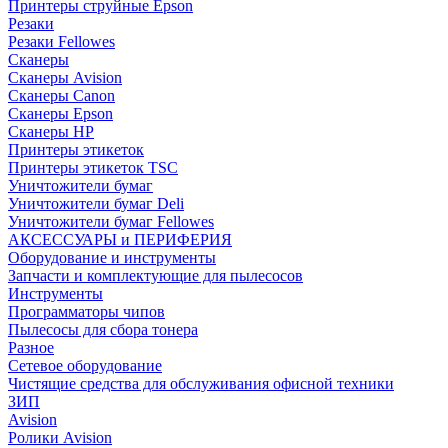
Принтеры струйные Epson
Резаки
Резаки Fellowes
Сканеры
Сканеры Avision
Сканеры Canon
Сканеры Epson
Сканеры HP
Принтеры этикеток
Принтеры этикеток TSC
Уничтожители бумаг
Уничтожители бумаг Deli
Уничтожители бумаг Fellowes
АКСЕССУАРЫ и ПЕРИФЕРИЯ
Оборудование и инструменты
Запчасти и комплектующие для пылесосов
Инструменты
Программаторы чипов
Пылесосы для сбора тонера
Разное
Сетевое оборудование
Чистящие средства для обслуживания офисной техники
ЗИП
Avision
Ролики Avision