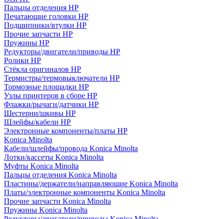
Пальцы отделения HP
Печатающие головки HP
Подшипники/втулки HP
Прочие запчасти HP
Пружины HP
Редукторы/двигатели/приводы HP
Ролики HP
Стёкла оригиналов HP
Термистры/термовыключатели HP
Тормозные площадки HP
Узлы принтеров в сборе HP
Флажки/рычаги/датчики HP
Шестерни/шкивы HP
Шлейфы/кабели HP
Электронные компоненты/платы HP
Konica Minolta
Кабели/шлейфы/провода Konica Minolta
Лотки/кассеты Konica Minolta
Муфты Konica Minolta
Пальцы отделения Konica Minolta
Пластины/держатели/направляющие Konica Minolta
Платы/электронные компоненты Konica Minolta
Прочие запчасти Konica Minolta
Пружины Konica Minolta
Редукторы/двигатели/приводы Konica Minolta