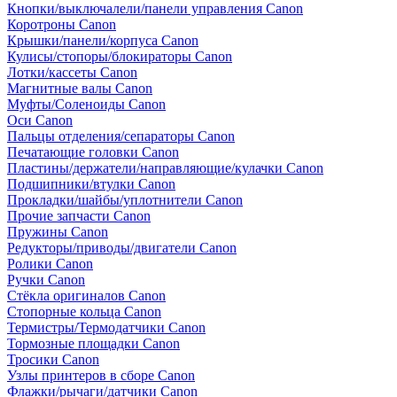
Кнопки/выключалели/панели управления Canon
Коротроны Canon
Крышки/панели/корпуса Canon
Кулисы/стопоры/блокираторы Canon
Лотки/кассеты Canon
Магнитные валы Canon
Муфты/Соленоиды Canon
Оси Canon
Пальцы отделения/сепараторы Canon
Печатающие головки Canon
Пластины/держатели/направляющие/кулачки Canon
Подшипники/втулки Canon
Прокладки/шайбы/уплотнители Canon
Прочие запчасти Canon
Пружины Canon
Редукторы/приводы/двигатели Canon
Ролики Canon
Ручки Canon
Стёкла оригиналов Canon
Стопорные кольца Canon
Термистры/Термодатчики Canon
Тормозные площадки Canon
Тросики Canon
Узлы принтеров в сборе Canon
Флажки/рычаги/датчики Canon