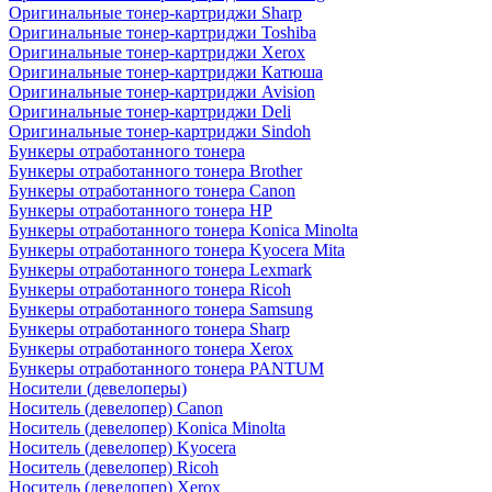
Оригинальные тонер-картриджи Sharp
Оригинальные тонер-картриджи Toshiba
Оригинальные тонер-картриджи Xerox
Оригинальные тонер-картриджи Катюша
Оригинальные тонер-картриджи Avision
Оригинальные тонер-картриджи Deli
Оригинальные тонер-картриджи Sindoh
Бункеры отработанного тонера
Бункеры отработанного тонера Brother
Бункеры отработанного тонера Canon
Бункеры отработанного тонера HP
Бункеры отработанного тонера Konica Minolta
Бункеры отработанного тонера Kyocera Mita
Бункеры отработанного тонера Lexmark
Бункеры отработанного тонера Ricoh
Бункеры отработанного тонера Samsung
Бункеры отработанного тонера Sharp
Бункеры отработанного тонера Xerox
Бункеры отработанного тонера PANTUM
Носители (девелоперы)
Носитель (девелопер) Canon
Носитель (девелопер) Konica Minolta
Носитель (девелопер) Kyocera
Носитель (девелопер) Ricoh
Носитель (девелопер) Xerox