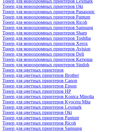
Тонер для монохромных принтеров Lexmark
Тонер для монохромных принтеров Oki
Тонер для монохромных принтеров Panasonic
Тонер для монохромных принтеров Pantum
Тонер для монохромных принтеров Ricoh
Тонер для монохромных принтеров Samsung
Тонер для монохромных принтеров Sharp
Тонер для монохромных принтеров Toshiba
Тонер для монохромных принтеров Xerox
Тонер для монохромных принтеров Avision
Тонер для монохромных принтеров Deli
Тонер для монохромных принтеров Катюша
Тонер для монохромных принтеров Sindoh
Тонер для цветных принтеров
Тонер для цветных принтеров Brother
Тонер для цветных принтеров Canon
Тонер для цветных принтеров Epson
Тонер для цветных принтеров HP
Тонер для цветных принтеров Konica Minolta
Тонер для цветных принтеров Kyocera Mita
Тонер для цветных принтеров Lexmark
Тонер для цветных принтеров Oki
Тонер для цветных принтеров Pantum
Тонер для цветных принтеров Ricoh
Тонер для цветных принтеров Samsung