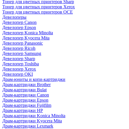
Тонер для цветных принтеров Sharp
Тонер для цветных принтеров Xerox
Тонер для цветных принтеров OCE
Девелоперы
Девелопер Canon
Девелопер Epson
Девелопер Konica Minolta
Девелопер Kyocera Mita
Девелопер Panasonic
Девелопер Ricoh
Девелопер Samsung
Девелопер Sharp
Девелопер Toshiba
Девелопер Xerox
Девелопер OKI
Драм-юниты и копи-картриджи
Драм-картриджи Brother
Драм-картриджи Bulat
Драм-картриджи Canon
Драм-картриджи Epson
Драм-картриджи Fujifilm
Драм-картриджи HP
Драм-картриджи Konica Minolta
Драм-картриджи Kyocera Mita
Драм-картриджи Lexmark