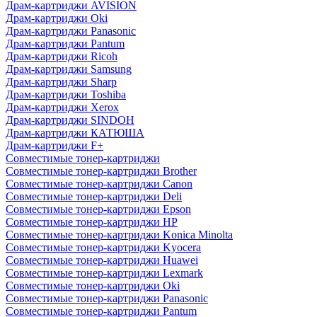
Драм-картриджи AVISION
Драм-картриджи Oki
Драм-картриджи Panasonic
Драм-картриджи Pantum
Драм-картриджи Ricoh
Драм-картриджи Samsung
Драм-картриджи Sharp
Драм-картриджи Toshiba
Драм-картриджи Xerox
Драм-картриджи SINDOH
Драм-картриджи КАТЮША
Драм-картриджи F+
Совместимые тонер-картриджи
Совместимые тонер-картриджи Brother
Совместимые тонер-картриджи Canon
Совместимые тонер-картриджи Deli
Совместимые тонер-картриджи Epson
Совместимые тонер-картриджи HP
Совместимые тонер-картриджи Konica Minolta
Совместимые тонер-картриджи Kyocera
Совместимые тонер-картриджи Huawei
Совместимые тонер-картриджи Lexmark
Совместимые тонер-картриджи Oki
Совместимые тонер-картриджи Panasonic
Совместимые тонер-картриджи Pantum