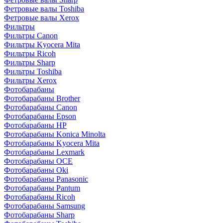
Фетровые валы Toshiba
Фетровые валы Xerox
Фильтры
Фильтры Canon
Фильтры Kyocera Mita
Фильтры Ricoh
Фильтры Sharp
Фильтры Toshiba
Фильтры Xerox
Фотобарабаны
Фотобарабаны Brother
Фотобарабаны Canon
Фотобарабаны Epson
Фотобарабаны HP
Фотобарабаны Konica Minolta
Фотобарабаны Kyocera Mita
Фотобарабаны Lexmark
Фотобарабаны OCE
Фотобарабаны Oki
Фотобарабаны Panasonic
Фотобарабаны Pantum
Фотобарабаны Ricoh
Фотобарабаны Samsung
Фотобарабаны Sharp