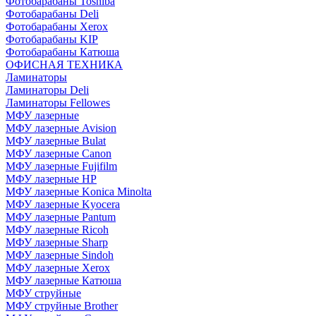
Фотобарабаны Toshiba
Фотобарабаны Deli
Фотобарабаны Xerox
Фотобарабаны KIP
Фотобарабаны Катюша
ОФИСНАЯ ТЕХНИКА
Ламинаторы
Ламинаторы Deli
Ламинаторы Fellowes
МФУ лазерные
МФУ лазерные Avision
МФУ лазерные Bulat
МФУ лазерные Canon
МФУ лазерные Fujifilm
МФУ лазерные HP
МФУ лазерные Konica Minolta
МФУ лазерные Kyocera
МФУ лазерные Pantum
МФУ лазерные Ricoh
МФУ лазерные Sharp
МФУ лазерные Sindoh
МФУ лазерные Xerox
МФУ лазерные Катюша
МФУ струйные
МФУ струйные Brother