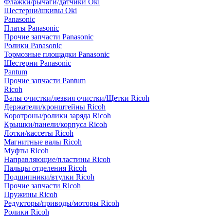
Флажки/рычаги/датчики Oki
Шестерни/шкивы Oki
Panasonic
Платы Panasonic
Прочие запчасти Panasonic
Ролики Panasonic
Тормозные площадки Panasonic
Шестерни Panasonic
Pantum
Прочие запчасти Pantum
Ricoh
Валы очистки/лезвия очистки/Щетки Ricoh
Держатели/кронштейны Ricoh
Коротроны/ролики заряда Ricoh
Крышки/панели/корпуса Ricoh
Лотки/кассеты Ricoh
Магнитные валы Ricoh
Муфты Ricoh
Направляющие/пластины Ricoh
Пальцы отделения Ricoh
Подшипники/втулки Ricoh
Прочие запчасти Ricoh
Пружины Ricoh
Редукторы/приводы/моторы Ricoh
Ролики Ricoh