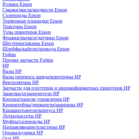
Ролики Epson
Смазки/масла/жидкости Epson
Соленоиды Epson
Тормозные площадки Epson
Тракторы Epson
Узлы принтеров Epson
Флажки/рычаги/датчики Epson
Шестерни/шкивы Epson
Шлейфы/кабели/провода Epson
Fujitsu
Прочие запчасти Fujitsu
HP
Валы HP
Валы переноса заряда/коротроны HP
Вентиляторы HP
Запчасти для плоттеров и широкоформатных принтеров HP
Защелки/ограничители HP
Кнопки/панели управления HP
Кронштейны/держатели/шарниры HP
Крышки/панели/корпуса HP
Лотки/кассеты HP
Муфты/соленоиды HP
Направляющие/пластины HP
Опоры/кулачки HP
Оси HP