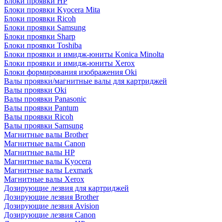
Блоки проявки HP
Блоки проявки Kyocera Mita
Блоки проявки Ricoh
Блоки проявки Samsung
Блоки проявки Sharp
Блоки проявки Toshiba
Блоки проявки и имидж-юниты Konica Minolta
Блоки проявки и имидж-юниты Xerox
Блоки формирования изображения Oki
Валы проявки/магнитные валы для картриджей
Валы проявки Oki
Валы проявки Panasonic
Валы проявки Pantum
Валы проявки Ricoh
Валы проявки Samsung
Магнитные валы Brother
Магнитные валы Canon
Магнитные валы HP
Магнитные валы Kyocera
Магнитные валы Lexmark
Магнитные валы Xerox
Дозирующие лезвия для картриджей
Дозирующие лезвия Brother
Дозирующие лезвия Avision
Дозирующие лезвия Canon