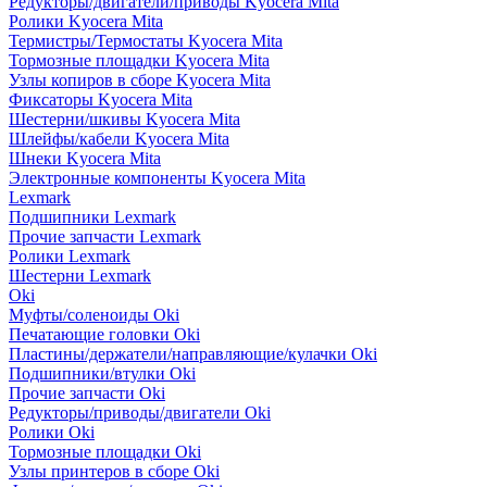
Редукторы/двигатели/приводы Kyocera Mita
Ролики Kyocera Mita
Термистры/Термостаты Kyocera Mita
Тормозные площадки Kyocera Mita
Узлы копиров в сборе Kyocera Mita
Фиксаторы Kyocera Mita
Шестерни/шкивы Kyocera Mita
Шлейфы/кабели Kyocera Mita
Шнеки Kyocera Mita
Электронные компоненты Kyocera Mita
Lexmark
Подшипники Lexmark
Прочие запчасти Lexmark
Ролики Lexmark
Шестерни Lexmark
Oki
Муфты/соленоиды Oki
Печатающие головки Oki
Пластины/держатели/направляющие/кулачки Oki
Подшипники/втулки Oki
Прочие запчасти Oki
Редукторы/приводы/двигатели Oki
Ролики Oki
Тормозные площадки Oki
Узлы принтеров в сборе Oki