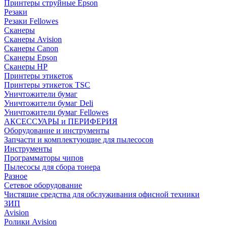
Принтеры струйные Epson
Резаки
Резаки Fellowes
Сканеры
Сканеры Avision
Сканеры Canon
Сканеры Epson
Сканеры HP
Принтеры этикеток
Принтеры этикеток TSC
Уничтожители бумаг
Уничтожители бумаг Deli
Уничтожители бумаг Fellowes
АКСЕССУАРЫ и ПЕРИФЕРИЯ
Оборудование и инструменты
Запчасти и комплектующие для пылесосов
Инструменты
Программаторы чипов
Пылесосы для сбора тонера
Разное
Сетевое оборудование
Чистящие средства для обслуживания офисной техники
ЗИП
Avision
Ролики Avision