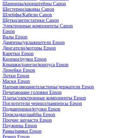
Шарниры/кронштейны Canon
Шестерни/шкивы Canon
Шлейфы/Кабели Canon
Щетки/антистатики Canon
Электронные компоненты Canon
Epson
Валы Epson
Дамперы/увлажнители Epson
Двигатели/моторы Epson
Каретки Epson
Кнопки/ручки Epson
Крышки/панели/корпуса Epson
Линейки Epson
Лотки Epson
Маски Epson
Направляющие/пластины/держатели Epson
Печатающие головки Epson
Платы/электронные компоненты Epson
Поглотители чернил/памперсы Epson
Подшипники/втулки Epson
Прокладки/шайбы Epson
Прочие запчасти Epson
Пружины Epson
Рамы/рамки Epson
Ремни Epson