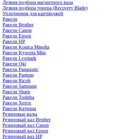
Лезвия подбора магнитного вала
Лезвия подбора тонера (Recovery Blade)
Уплотнения для картриджей
Ракели
Ракели Brother
Ракели Canon
Ракели Epson
Ракели HP
Ракели Konica Minolta
Ракели Kyocera Mita
Ракели Lexmark
Ракели Oki
Ракели Panasonic
Ракели Pantum
Ракели Ricoh
Ракели Samsung
Ракели Sharp
Ракели Toshiba
Ракели Xerox
Ракели Катюша
Резиновые валы
Резиновый вал Brother
Резиновый вал Canon
Резиновый вал Epson
Резиновый вал HP