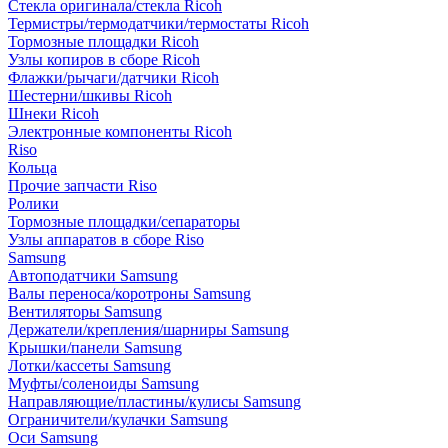
Стекла оригинала/стекла Ricoh
Термистры/термодатчики/термостаты Ricoh
Тормозные площадки Ricoh
Узлы копиров в сборе Ricoh
Флажки/рычаги/датчики Ricoh
Шестерни/шкивы Ricoh
Шнеки Ricoh
Электронные компоненты Ricoh
Riso
Кольца
Прочие запчасти Riso
Ролики
Тормозные площадки/сепараторы
Узлы аппаратов в сборе Riso
Samsung
Автоподатчики Samsung
Валы переноса/коротроны Samsung
Вентиляторы Samsung
Держатели/крепления/шарниры Samsung
Крышки/панели Samsung
Лотки/кассеты Samsung
Муфты/соленоиды Samsung
Направляющие/пластины/кулисы Samsung
Ограничители/кулачки Samsung
Оси Samsung