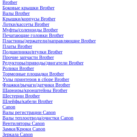
Brother
Боковые крышки Brother
Валы Brother
Крышки/корпусы Brother
Лотки/кассеты Brother
Муфты/соленоиды Brother
Печатающие головки Brother
Пластины/держатели/направляющие Brother
Платы Brother
Подшипники/втулки Brother
Прочие запчасти Brother
Редукторы/приводы/двигатели Brother
Ролики Brother
Тормозные площадки Brother
Узлы принтеров в сборе Brother
Флажки/рычаги/датчики Brother
Шарниры/кронштейны Brother
Шестерни Brother
Шлейфы/кабели Brother
Canon
Валы регистрации Canon
Валы теплоотвода/очистки Canon
Вентиляторы Canon
Замки/Крюки Canon
Зеркала Canon