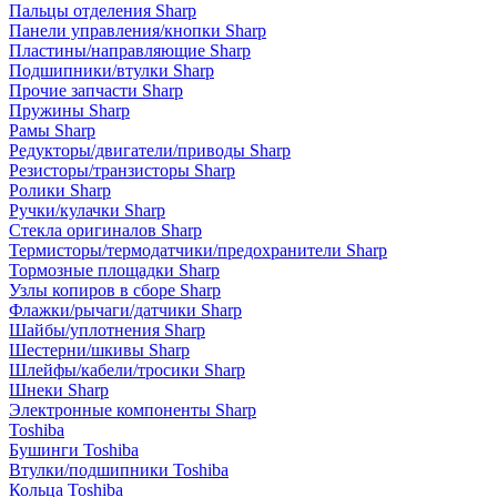
Пальцы отделения Sharp
Панели управления/кнопки Sharp
Пластины/направляющие Sharp
Подшипники/втулки Sharp
Прочие запчасти Sharp
Пружины Sharp
Рамы Sharp
Редукторы/двигатели/приводы Sharp
Резисторы/транзисторы Sharp
Ролики Sharp
Ручки/кулачки Sharp
Стекла оригиналов Sharp
Термисторы/термодатчики/предохранители Sharp
Тормозные площадки Sharp
Узлы копиров в сборе Sharp
Флажки/рычаги/датчики Sharp
Шайбы/уплотнения Sharp
Шестерни/шкивы Sharp
Шлейфы/кабели/тросики Sharp
Шнеки Sharp
Электронные компоненты Sharp
Toshiba
Бушинги Toshiba
Втулки/подшипники Toshiba
Кольца Toshiba