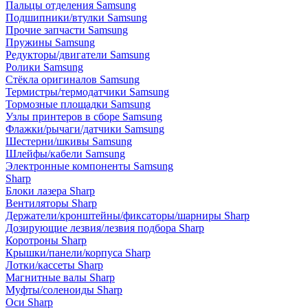
Пальцы отделения Samsung
Подшипники/втулки Samsung
Прочие запчасти Samsung
Пружины Samsung
Редукторы/двигатели Samsung
Ролики Samsung
Стёкла оригиналов Samsung
Термистры/термодатчики Samsung
Тормозные площадки Samsung
Узлы принтеров в сборе Samsung
Флажки/рычаги/датчики Samsung
Шестерни/шкивы Samsung
Шлейфы/кабели Samsung
Электронные компоненты Samsung
Sharp
Блоки лазера Sharp
Вентиляторы Sharp
Держатели/кронштейны/фиксаторы/шарниры Sharp
Дозирующие лезвия/лезвия подбора Sharp
Коротроны Sharp
Крышки/панели/корпуса Sharp
Лотки/кассеты Sharp
Магнитные валы Sharp
Муфты/соленоиды Sharp
Оси Sharp