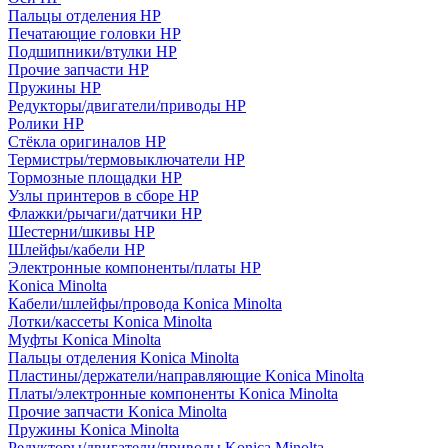
Пальцы отделения HP
Печатающие головки HP
Подшипники/втулки HP
Прочие запчасти HP
Пружины HP
Редукторы/двигатели/приводы HP
Ролики HP
Стёкла оригиналов HP
Термистры/термовыключатели HP
Тормозные площадки HP
Узлы принтеров в сборе HP
Флажки/рычаги/датчики HP
Шестерни/шкивы HP
Шлейфы/кабели HP
Электронные компоненты/платы HP
Konica Minolta
Кабели/шлейфы/провода Konica Minolta
Лотки/кассеты Konica Minolta
Муфты Konica Minolta
Пальцы отделения Konica Minolta
Пластины/держатели/направляющие Konica Minolta
Платы/электронные компоненты Konica Minolta
Прочие запчасти Konica Minolta
Пружины Konica Minolta
Редукторы/двигатели/приводы Konica Minolta