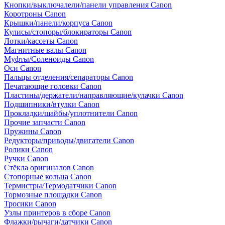
Кнопки/выключалели/панели управления Canon
Коротроны Canon
Крышки/панели/корпуса Canon
Кулисы/стопоры/блокираторы Canon
Лотки/кассеты Canon
Магнитные валы Canon
Муфты/Соленоиды Canon
Оси Canon
Пальцы отделения/сепараторы Canon
Печатающие головки Canon
Пластины/держатели/направляющие/кулачки Canon
Подшипники/втулки Canon
Прокладки/шайбы/уплотнители Canon
Прочие запчасти Canon
Пружины Canon
Редукторы/приводы/двигатели Canon
Ролики Canon
Ручки Canon
Стёкла оригиналов Canon
Стопорные кольца Canon
Термистры/Термодатчики Canon
Тормозные площадки Canon
Тросики Canon
Узлы принтеров в сборе Canon
Флажки/рычаги/датчики Canon