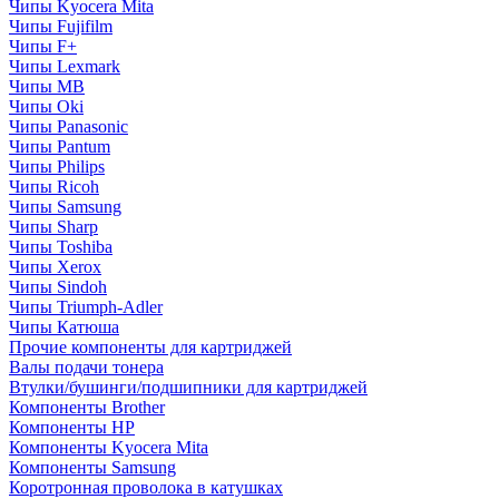
Чипы Kyocera Mita
Чипы Fujifilm
Чипы F+
Чипы Lexmark
Чипы MB
Чипы Oki
Чипы Panasonic
Чипы Pantum
Чипы Philips
Чипы Ricoh
Чипы Samsung
Чипы Sharp
Чипы Toshiba
Чипы Xerox
Чипы Sindoh
Чипы Triumph-Adler
Чипы Катюша
Прочие компоненты для картриджей
Валы подачи тонера
Втулки/бушинги/подшипники для картриджей
Компоненты Brother
Компоненты HP
Компоненты Kyocera Mita
Компоненты Samsung
Коротронная проволока в катушках