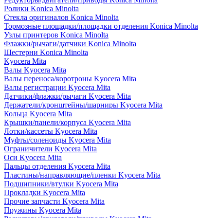
Ролики Konica Minolta
Стекла оригиналов Konica Minolta
Тормозные площадки/площадки отделения Konica Minolta
Узлы принтеров Konica Minolta
Флажки/рычаги/датчики Konica Minolta
Шестерни Konica Minolta
Kyocera Mita
Валы Kyocera Mita
Валы переноса/коротроны Kyocera Mita
Валы регистрации Kyocera Mita
Датчики/флажки/рычаги Kyocera Mita
Держатели/кронштейны/шарниры Kyocera Mita
Кольца Kyocera Mita
Крышки/панели/корпуса Kyocera Mita
Лотки/кассеты Kyocera Mita
Муфты/соленоиды Kyocera Mita
Ограничители Kyocera Mita
Оси Kyocera Mita
Пальцы отделения Kyocera Mita
Пластины/направляющие/пленки Kyocera Mita
Подшипники/втулки Kyocera Mita
Прокладки Kyocera Mita
Прочие запчасти Kyocera Mita
Пружины Kyocera Mita