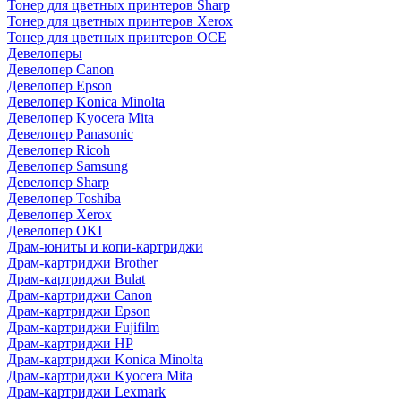
Тонер для цветных принтеров Sharp
Тонер для цветных принтеров Xerox
Тонер для цветных принтеров OCE
Девелоперы
Девелопер Canon
Девелопер Epson
Девелопер Konica Minolta
Девелопер Kyocera Mita
Девелопер Panasonic
Девелопер Ricoh
Девелопер Samsung
Девелопер Sharp
Девелопер Toshiba
Девелопер Xerox
Девелопер OKI
Драм-юниты и копи-картриджи
Драм-картриджи Brother
Драм-картриджи Bulat
Драм-картриджи Canon
Драм-картриджи Epson
Драм-картриджи Fujifilm
Драм-картриджи HP
Драм-картриджи Konica Minolta
Драм-картриджи Kyocera Mita
Драм-картриджи Lexmark