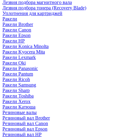
Лезвия подбора магнитного вала
Лезвия подбора тонера (Recovery Blade)
Уплотнения для картриджей
Ракели
Ракели Brother
Ракели Canon
Ракели Epson
Ракели HP
Ракели Konica Minolta
Ракели Kyocera Mita
Ракели Lexmark
Ракели Oki
Ракели Panasonic
Ракели Pantum
Ракели Ricoh
Ракели Samsung
Ракели Sharp
Ракели Toshiba
Ракели Xerox
Ракели Катюша
Резиновые валы
Резиновый вал Brother
Резиновый вал Canon
Резиновый вал Epson
Резиновый вал HP