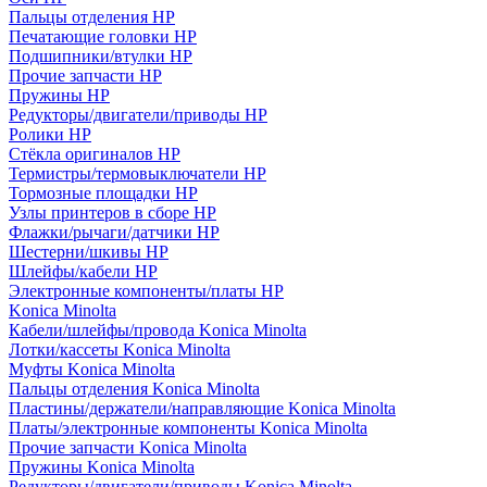
Пальцы отделения HP
Печатающие головки HP
Подшипники/втулки HP
Прочие запчасти HP
Пружины HP
Редукторы/двигатели/приводы HP
Ролики HP
Стёкла оригиналов HP
Термистры/термовыключатели HP
Тормозные площадки HP
Узлы принтеров в сборе HP
Флажки/рычаги/датчики HP
Шестерни/шкивы HP
Шлейфы/кабели HP
Электронные компоненты/платы HP
Konica Minolta
Кабели/шлейфы/провода Konica Minolta
Лотки/кассеты Konica Minolta
Муфты Konica Minolta
Пальцы отделения Konica Minolta
Пластины/держатели/направляющие Konica Minolta
Платы/электронные компоненты Konica Minolta
Прочие запчасти Konica Minolta
Пружины Konica Minolta
Редукторы/двигатели/приводы Konica Minolta