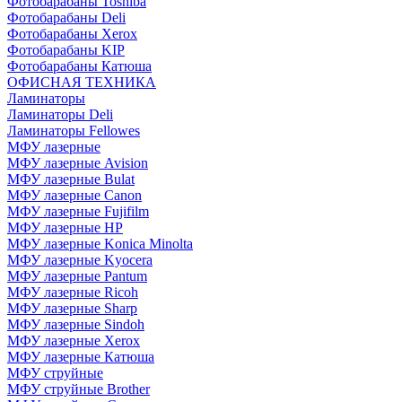
Фотобарабаны Toshiba
Фотобарабаны Deli
Фотобарабаны Xerox
Фотобарабаны KIP
Фотобарабаны Катюша
ОФИСНАЯ ТЕХНИКА
Ламинаторы
Ламинаторы Deli
Ламинаторы Fellowes
МФУ лазерные
МФУ лазерные Avision
МФУ лазерные Bulat
МФУ лазерные Canon
МФУ лазерные Fujifilm
МФУ лазерные HP
МФУ лазерные Konica Minolta
МФУ лазерные Kyocera
МФУ лазерные Pantum
МФУ лазерные Ricoh
МФУ лазерные Sharp
МФУ лазерные Sindoh
МФУ лазерные Xerox
МФУ лазерные Катюша
МФУ струйные
МФУ струйные Brother