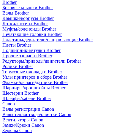
Brother
Боковые крышки Brother
Валы Brother
Крышки/корпусы Brother
Лотки/кассеты Brother
Муфты/соленоиды Brother
Печатающие головки Brother
Пластины/держатели/направляющие Brother
Платы Brother
Подшипники/втулки Brother
Прочие запчасти Brother
Редукторы/приводы/двигатели Brother
Ролики Brother
Тормозные площадки Brother
Узлы принтеров в сборе Brother
Флажки/рычаги/датчики Brother
Шарниры/кронштейны Brother
Шестерни Brother
Шлейфы/кабели Brother
Canon
Валы регистрации Canon
Валы теплоотвода/очистки Canon
Вентиляторы Canon
Замки/Крюки Canon
Зеркала Canon