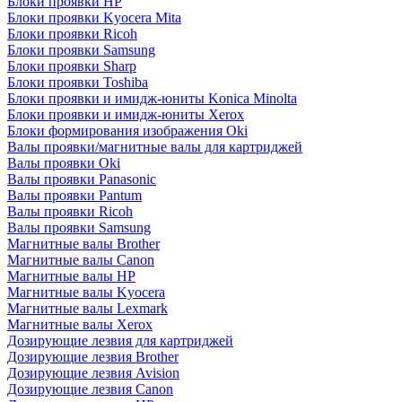
Блоки проявки HP
Блоки проявки Kyocera Mita
Блоки проявки Ricoh
Блоки проявки Samsung
Блоки проявки Sharp
Блоки проявки Toshiba
Блоки проявки и имидж-юниты Konica Minolta
Блоки проявки и имидж-юниты Xerox
Блоки формирования изображения Oki
Валы проявки/магнитные валы для картриджей
Валы проявки Oki
Валы проявки Panasonic
Валы проявки Pantum
Валы проявки Ricoh
Валы проявки Samsung
Магнитные валы Brother
Магнитные валы Canon
Магнитные валы HP
Магнитные валы Kyocera
Магнитные валы Lexmark
Магнитные валы Xerox
Дозирующие лезвия для картриджей
Дозирующие лезвия Brother
Дозирующие лезвия Avision
Дозирующие лезвия Canon