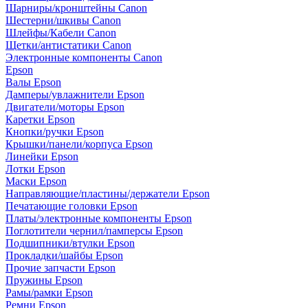
Шарниры/кронштейны Canon
Шестерни/шкивы Canon
Шлейфы/Кабели Canon
Щетки/антистатики Canon
Электронные компоненты Canon
Epson
Валы Epson
Дамперы/увлажнители Epson
Двигатели/моторы Epson
Каретки Epson
Кнопки/ручки Epson
Крышки/панели/корпуса Epson
Линейки Epson
Лотки Epson
Маски Epson
Направляющие/пластины/держатели Epson
Печатающие головки Epson
Платы/электронные компоненты Epson
Поглотители чернил/памперсы Epson
Подшипники/втулки Epson
Прокладки/шайбы Epson
Прочие запчасти Epson
Пружины Epson
Рамы/рамки Epson
Ремни Epson