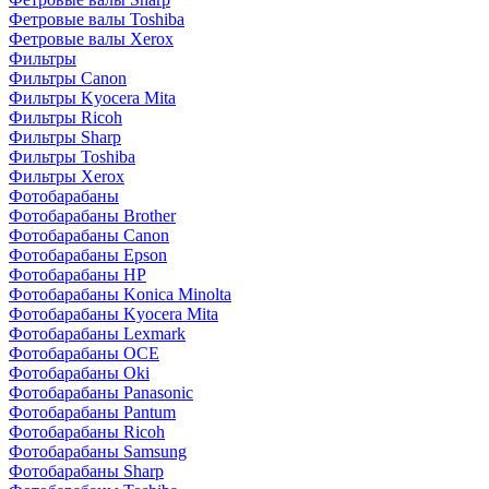
Фетровые валы Toshiba
Фетровые валы Xerox
Фильтры
Фильтры Canon
Фильтры Kyocera Mita
Фильтры Ricoh
Фильтры Sharp
Фильтры Toshiba
Фильтры Xerox
Фотобарабаны
Фотобарабаны Brother
Фотобарабаны Canon
Фотобарабаны Epson
Фотобарабаны HP
Фотобарабаны Konica Minolta
Фотобарабаны Kyocera Mita
Фотобарабаны Lexmark
Фотобарабаны OCE
Фотобарабаны Oki
Фотобарабаны Panasonic
Фотобарабаны Pantum
Фотобарабаны Ricoh
Фотобарабаны Samsung
Фотобарабаны Sharp