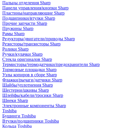
Пальцы отделения Sharp
Панели управления/кнопки Sharp
Пластины/направляющие Sharp
Подшипники/втулки Sharp
Прочие запчасти Sharp
Пружины Sharp
Рамы Sharp
Редукторы/двигатели/приводы Sharp
Резисторы/транзисторы Sharp
Ролики Sharp
Ручки/кулачки Sharp
Стекла оригиналов Sharp
Термисторы/термодатчики/предохранители Sharp
Тормозные площадки Sharp
Узлы копиров в сборе Sharp
Флажки/рычаги/датчики Sharp
Шайбы/уплотнения Sharp
Шестерни/шкивы Sharp
Шлейфы/кабели/тросики Sharp
Шнеки Sharp
Электронные компоненты Sharp
Toshiba
Бушинги Toshiba
Втулки/подшипники Toshiba
Кольца Toshiba