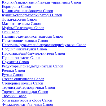
Кнопки/выключалели/панели управления Canon
Коротроны Canon
Крышки/панели/корпуса Canon
Кулисы/стопоры/блокираторы Canon
Лотки/кассеты Canon
Магнитные валы Canon
Муфты/Соленоиды Canon
Оси Canon
Пальцы отделения/сепараторы Canon
Печатающие головки Canon
Пластины/держатели/направляющие/кулачки Canon
Подшипники/втулки Canon
Прокладки/шайбы/уплотнители Canon
Прочие запчасти Canon
Пружины Canon
Редукторы/приводы/двигатели Canon
Ролики Canon
Ручки Canon
Стёкла оригиналов Canon
Стопорные кольца Canon
Термистры/Термодатчики Canon
Тормозные площадки Canon
Тросики Canon
Узлы принтеров в сборе Canon
Флажки/рычаги/датчики Canon