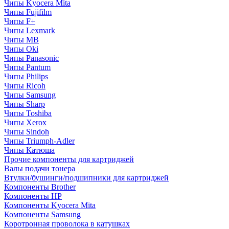
Чипы Kyocera Mita
Чипы Fujifilm
Чипы F+
Чипы Lexmark
Чипы MB
Чипы Oki
Чипы Panasonic
Чипы Pantum
Чипы Philips
Чипы Ricoh
Чипы Samsung
Чипы Sharp
Чипы Toshiba
Чипы Xerox
Чипы Sindoh
Чипы Triumph-Adler
Чипы Катюша
Прочие компоненты для картриджей
Валы подачи тонера
Втулки/бушинги/подшипники для картриджей
Компоненты Brother
Компоненты HP
Компоненты Kyocera Mita
Компоненты Samsung
Коротронная проволока в катушках