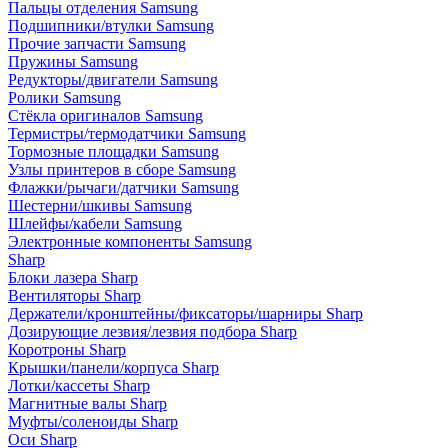
Пальцы отделения Samsung
Подшипники/втулки Samsung
Прочие запчасти Samsung
Пружины Samsung
Редукторы/двигатели Samsung
Ролики Samsung
Стёкла оригиналов Samsung
Термистры/термодатчики Samsung
Тормозные площадки Samsung
Узлы принтеров в сборе Samsung
Флажки/рычаги/датчики Samsung
Шестерни/шкивы Samsung
Шлейфы/кабели Samsung
Электронные компоненты Samsung
Sharp
Блоки лазера Sharp
Вентиляторы Sharp
Держатели/кронштейны/фиксаторы/шарниры Sharp
Дозирующие лезвия/лезвия подбора Sharp
Коротроны Sharp
Крышки/панели/корпуса Sharp
Лотки/кассеты Sharp
Магнитные валы Sharp
Муфты/соленоиды Sharp
Оси Sharp