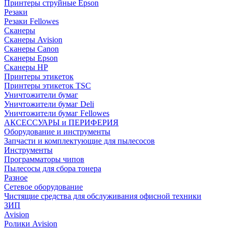
Принтеры струйные Epson
Резаки
Резаки Fellowes
Сканеры
Сканеры Avision
Сканеры Canon
Сканеры Epson
Сканеры HP
Принтеры этикеток
Принтеры этикеток TSC
Уничтожители бумаг
Уничтожители бумаг Deli
Уничтожители бумаг Fellowes
АКСЕССУАРЫ и ПЕРИФЕРИЯ
Оборудование и инструменты
Запчасти и комплектующие для пылесосов
Инструменты
Программаторы чипов
Пылесосы для сбора тонера
Разное
Сетевое оборудование
Чистящие средства для обслуживания офисной техники
ЗИП
Avision
Ролики Avision