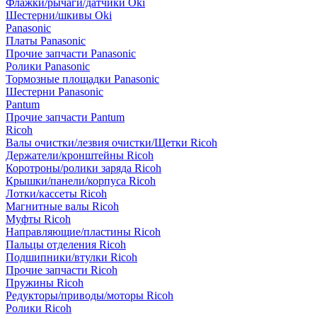
Флажки/рычаги/датчики Oki
Шестерни/шкивы Oki
Panasonic
Платы Panasonic
Прочие запчасти Panasonic
Ролики Panasonic
Тормозные площадки Panasonic
Шестерни Panasonic
Pantum
Прочие запчасти Pantum
Ricoh
Валы очистки/лезвия очистки/Щетки Ricoh
Держатели/кронштейны Ricoh
Коротроны/ролики заряда Ricoh
Крышки/панели/корпуса Ricoh
Лотки/кассеты Ricoh
Магнитные валы Ricoh
Муфты Ricoh
Направляющие/пластины Ricoh
Пальцы отделения Ricoh
Подшипники/втулки Ricoh
Прочие запчасти Ricoh
Пружины Ricoh
Редукторы/приводы/моторы Ricoh
Ролики Ricoh