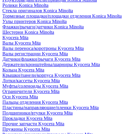
Ролики Konica Minolta
Стекла оригиналов Konica Minolta
Тормозные площадки/площадки отделения Konica Minolta
Узлы принтеров Konica Minolta
Флажки/рычаги/датчики Konica Minolta
Шестерни Konica Minolta
Kyocera Mita
Валы Kyocera Mita
Валы переноса/коротроны Kyocera Mita
Валы регистрации Kyocera Mita
Датчики/флажки/рычаги Kyocera Mita
Держатели/кронштейны/шарниры Kyocera Mita
Кольца Kyocera Mita
Крышки/панели/корпуса Kyocera Mita
Лотки/кассеты Kyocera Mita
Муфты/соленоиды Kyocera Mita
Ограничители Kyocera Mita
Оси Kyocera Mita
Пальцы отделения Kyocera Mita
Пластины/направляющие/пленки Kyocera Mita
Подшипники/втулки Kyocera Mita
Прокладки Kyocera Mita
Прочие запчасти Kyocera Mita
Пружины Kyocera Mita