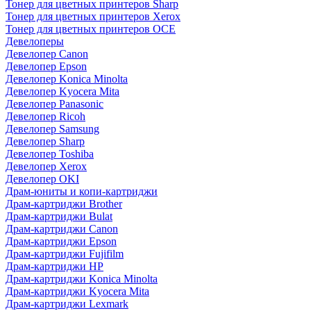
Тонер для цветных принтеров Sharp
Тонер для цветных принтеров Xerox
Тонер для цветных принтеров OCE
Девелоперы
Девелопер Canon
Девелопер Epson
Девелопер Konica Minolta
Девелопер Kyocera Mita
Девелопер Panasonic
Девелопер Ricoh
Девелопер Samsung
Девелопер Sharp
Девелопер Toshiba
Девелопер Xerox
Девелопер OKI
Драм-юниты и копи-картриджи
Драм-картриджи Brother
Драм-картриджи Bulat
Драм-картриджи Canon
Драм-картриджи Epson
Драм-картриджи Fujifilm
Драм-картриджи HP
Драм-картриджи Konica Minolta
Драм-картриджи Kyocera Mita
Драм-картриджи Lexmark