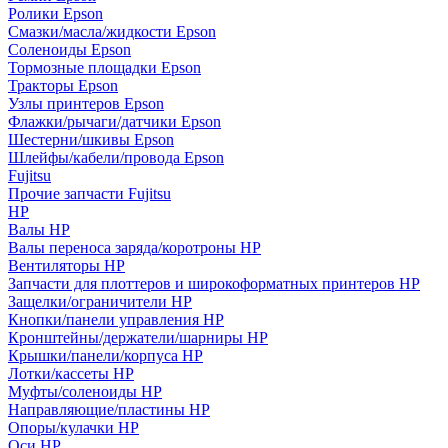
Ролики Epson
Смазки/масла/жидкости Epson
Соленоиды Epson
Тормозные площадки Epson
Тракторы Epson
Узлы принтеров Epson
Флажки/рычаги/датчики Epson
Шестерни/шкивы Epson
Шлейфы/кабели/провода Epson
Fujitsu
Прочие запчасти Fujitsu
HP
Валы HP
Валы переноса заряда/коротроны HP
Вентиляторы HP
Запчасти для плоттеров и широкоформатных принтеров HP
Защелки/ограничители HP
Кнопки/панели управления HP
Кронштейны/держатели/шарниры HP
Крышки/панели/корпуса HP
Лотки/кассеты HP
Муфты/соленоиды HP
Направляющие/пластины HP
Опоры/кулачки HP
Оси HP