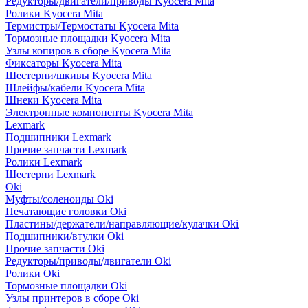
Редукторы/двигатели/приводы Kyocera Mita
Ролики Kyocera Mita
Термистры/Термостаты Kyocera Mita
Тормозные площадки Kyocera Mita
Узлы копиров в сборе Kyocera Mita
Фиксаторы Kyocera Mita
Шестерни/шкивы Kyocera Mita
Шлейфы/кабели Kyocera Mita
Шнеки Kyocera Mita
Электронные компоненты Kyocera Mita
Lexmark
Подшипники Lexmark
Прочие запчасти Lexmark
Ролики Lexmark
Шестерни Lexmark
Oki
Муфты/соленоиды Oki
Печатающие головки Oki
Пластины/держатели/направляющие/кулачки Oki
Подшипники/втулки Oki
Прочие запчасти Oki
Редукторы/приводы/двигатели Oki
Ролики Oki
Тормозные площадки Oki
Узлы принтеров в сборе Oki