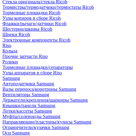
Стекла оригинала/стекла Ricoh
Термистры/термодатчики/термостаты Ricoh
Тормозные площадки Ricoh
Узлы копиров в сборе Ricoh
Флажки/рычаги/датчики Ricoh
Шестерни/шкивы Ricoh
Шнеки Ricoh
Электронные компоненты Ricoh
Riso
Кольца
Прочие запчасти Riso
Ролики
Тормозные площадки/сепараторы
Узлы аппаратов в сборе Riso
Samsung
Автоподатчики Samsung
Валы переноса/коротроны Samsung
Вентиляторы Samsung
Держатели/крепления/шарниры Samsung
Крышки/панели Samsung
Лотки/кассеты Samsung
Муфты/соленоиды Samsung
Направляющие/пластины/кулисы Samsung
Ограничители/кулачки Samsung
Оси Samsung