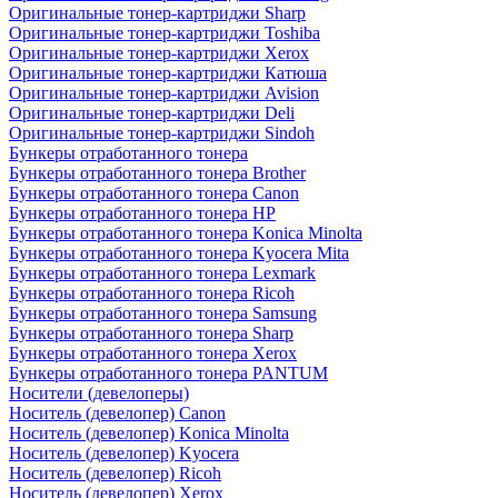
Оригинальные тонер-картриджи Sharp
Оригинальные тонер-картриджи Toshiba
Оригинальные тонер-картриджи Xerox
Оригинальные тонер-картриджи Катюша
Оригинальные тонер-картриджи Avision
Оригинальные тонер-картриджи Deli
Оригинальные тонер-картриджи Sindoh
Бункеры отработанного тонера
Бункеры отработанного тонера Brother
Бункеры отработанного тонера Canon
Бункеры отработанного тонера HP
Бункеры отработанного тонера Konica Minolta
Бункеры отработанного тонера Kyocera Mita
Бункеры отработанного тонера Lexmark
Бункеры отработанного тонера Ricoh
Бункеры отработанного тонера Samsung
Бункеры отработанного тонера Sharp
Бункеры отработанного тонера Xerox
Бункеры отработанного тонера PANTUM
Носители (девелоперы)
Носитель (девелопер) Canon
Носитель (девелопер) Konica Minolta
Носитель (девелопер) Kyocera
Носитель (девелопер) Ricoh
Носитель (девелопер) Xerox