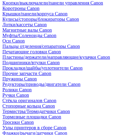
Кнопки/выключалели/панели управления Canon
Коротроны Canon
Крышки/панели/корпуса Canon
Кулисы/стопоры/блокираторы Canon
Лотки/кассеты Canon
Магнитные валы Canon
Муфты/Соленоиды Canon
Оси Canon
Пальцы отделения/сепараторы Canon
Печатающие головки Canon
Пластины/держатели/направляющие/кулачки Canon
Подшипники/втулки Canon
Прокладки/шайбы/уплотнители Canon
Прочие запчасти Canon
Пружины Canon
Редукторы/приводы/двигатели Canon
Ролики Canon
Ручки Canon
Стёкла оригиналов Canon
Стопорные кольца Canon
Термистры/Термодатчики Canon
Тормозные площадки Canon
Тросики Canon
Узлы принтеров в сборе Canon
Флажки/рычаги/датчики Canon