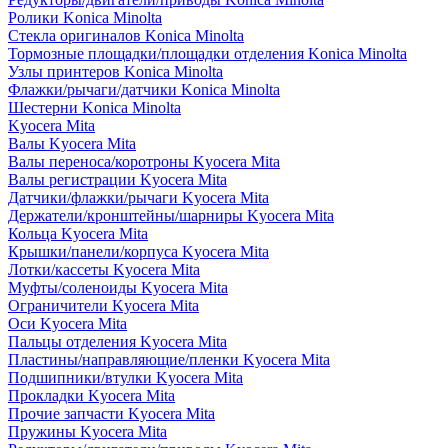
Ролики Konica Minolta
Стекла оригиналов Konica Minolta
Тормозные площадки/площадки отделения Konica Minolta
Узлы принтеров Konica Minolta
Флажки/рычаги/датчики Konica Minolta
Шестерни Konica Minolta
Kyocera Mita
Валы Kyocera Mita
Валы переноса/коротроны Kyocera Mita
Валы регистрации Kyocera Mita
Датчики/флажки/рычаги Kyocera Mita
Держатели/кронштейны/шарниры Kyocera Mita
Кольца Kyocera Mita
Крышки/панели/корпуса Kyocera Mita
Лотки/кассеты Kyocera Mita
Муфты/соленоиды Kyocera Mita
Ограничители Kyocera Mita
Оси Kyocera Mita
Пальцы отделения Kyocera Mita
Пластины/направляющие/пленки Kyocera Mita
Подшипники/втулки Kyocera Mita
Прокладки Kyocera Mita
Прочие запчасти Kyocera Mita
Пружины Kyocera Mita