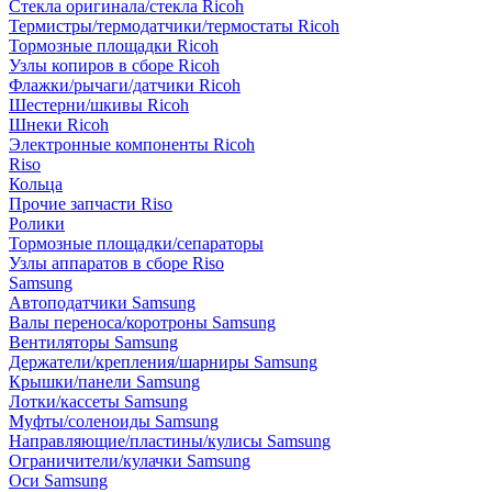
Стекла оригинала/стекла Ricoh
Термистры/термодатчики/термостаты Ricoh
Тормозные площадки Ricoh
Узлы копиров в сборе Ricoh
Флажки/рычаги/датчики Ricoh
Шестерни/шкивы Ricoh
Шнеки Ricoh
Электронные компоненты Ricoh
Riso
Кольца
Прочие запчасти Riso
Ролики
Тормозные площадки/сепараторы
Узлы аппаратов в сборе Riso
Samsung
Автоподатчики Samsung
Валы переноса/коротроны Samsung
Вентиляторы Samsung
Держатели/крепления/шарниры Samsung
Крышки/панели Samsung
Лотки/кассеты Samsung
Муфты/соленоиды Samsung
Направляющие/пластины/кулисы Samsung
Ограничители/кулачки Samsung
Оси Samsung