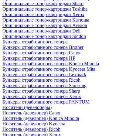
Оригинальные тонер-картриджи Sharp
Оригинальные тонер-картриджи Toshiba
Оригинальные тонер-картриджи Xerox
Оригинальные тонер-картриджи Катюша
Оригинальные тонер-картриджи Avision
Оригинальные тонер-картриджи Deli
Оригинальные тонер-картриджи Sindoh
Бункеры отработанного тонера
Бункеры отработанного тонера Brother
Бункеры отработанного тонера Canon
Бункеры отработанного тонера HP
Бункеры отработанного тонера Konica Minolta
Бункеры отработанного тонера Kyocera Mita
Бункеры отработанного тонера Lexmark
Бункеры отработанного тонера Ricoh
Бункеры отработанного тонера Samsung
Бункеры отработанного тонера Sharp
Бункеры отработанного тонера Xerox
Бункеры отработанного тонера PANTUM
Носители (девелоперы)
Носитель (девелопер) Canon
Носитель (девелопер) Konica Minolta
Носитель (девелопер) Kyocera
Носитель (девелопер) Ricoh
Носитель (девелопер) Xerox