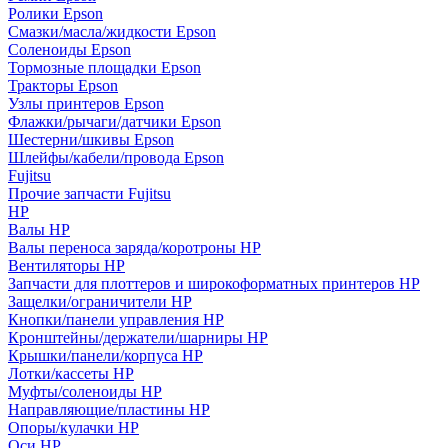
Ролики Epson
Смазки/масла/жидкости Epson
Соленоиды Epson
Тормозные площадки Epson
Тракторы Epson
Узлы принтеров Epson
Флажки/рычаги/датчики Epson
Шестерни/шкивы Epson
Шлейфы/кабели/провода Epson
Fujitsu
Прочие запчасти Fujitsu
HP
Валы HP
Валы переноса заряда/коротроны HP
Вентиляторы HP
Запчасти для плоттеров и широкоформатных принтеров HP
Защелки/ограничители HP
Кнопки/панели управления HP
Кронштейны/держатели/шарниры HP
Крышки/панели/корпуса HP
Лотки/кассеты HP
Муфты/соленоиды HP
Направляющие/пластины HP
Опоры/кулачки HP
Оси HP