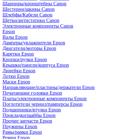
Шарниры/кронштейны Canon
Шестерни/шкивы Canon
Шлейфы/Кабели Canon
Щетки/антистатики Canon
Электронные компоненты Canon
Epson
Валы Epson
Дамперы/увлажнители Epson
Двигатели/моторы Epson
Каретки Epson
Кнопки/ручки Epson
Крышки/панели/корпуса Epson
Линейки Epson
Лотки Epson
Маски Epson
Направляющие/пластины/держатели Epson
Печатающие головки Epson
Платы/электронные компоненты Epson
Поглотители чернил/памперсы Epson
Подшипники/втулки Epson
Прокладки/шайбы Epson
Прочие запчасти Epson
Пружины Epson
Рамы/рамки Epson
Ремни Epson