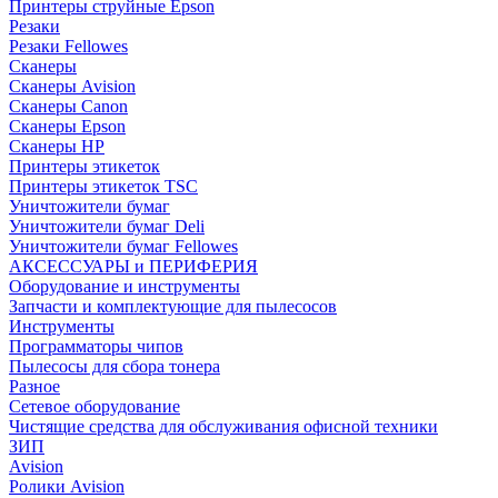
Принтеры струйные Epson
Резаки
Резаки Fellowes
Сканеры
Сканеры Avision
Сканеры Canon
Сканеры Epson
Сканеры HP
Принтеры этикеток
Принтеры этикеток TSC
Уничтожители бумаг
Уничтожители бумаг Deli
Уничтожители бумаг Fellowes
АКСЕССУАРЫ и ПЕРИФЕРИЯ
Оборудование и инструменты
Запчасти и комплектующие для пылесосов
Инструменты
Программаторы чипов
Пылесосы для сбора тонера
Разное
Сетевое оборудование
Чистящие средства для обслуживания офисной техники
ЗИП
Avision
Ролики Avision