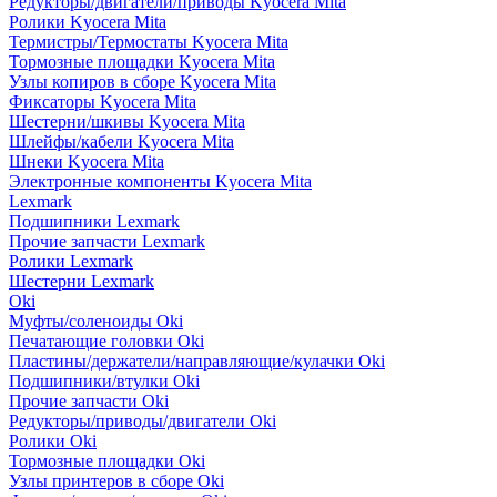
Редукторы/двигатели/приводы Kyocera Mita
Ролики Kyocera Mita
Термистры/Термостаты Kyocera Mita
Тормозные площадки Kyocera Mita
Узлы копиров в сборе Kyocera Mita
Фиксаторы Kyocera Mita
Шестерни/шкивы Kyocera Mita
Шлейфы/кабели Kyocera Mita
Шнеки Kyocera Mita
Электронные компоненты Kyocera Mita
Lexmark
Подшипники Lexmark
Прочие запчасти Lexmark
Ролики Lexmark
Шестерни Lexmark
Oki
Муфты/соленоиды Oki
Печатающие головки Oki
Пластины/держатели/направляющие/кулачки Oki
Подшипники/втулки Oki
Прочие запчасти Oki
Редукторы/приводы/двигатели Oki
Ролики Oki
Тормозные площадки Oki
Узлы принтеров в сборе Oki