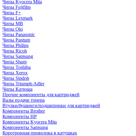
Чипы Kyocera Mita
Чипы Fujifilm
Чипы F+
Чипы Lexmark
Чипы MB
Чипы Oki
Чипы Panasonic
Чипы Pantum
Чипы Philips
Чипы Ricoh
Чипы Samsung
Чипы Sharp
Чипы Toshiba
Чипы Xerox
Чипы Sindoh
Чипы Triumph-Adler
Чипы Катюша
Прочие компоненты для картриджей
Валы подачи тонера
Втулки/бушинги/подшипники для картриджей
Компоненты Brother
Компоненты HP
Компоненты Kyocera Mita
Компоненты Samsung
Коротронная проволока в катушках