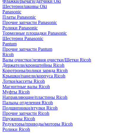
Флажки/рычаги/датчики Oki
Шестерни/шкивы Oki
Panasonic
Платы Panasonic
Прочие запчасти Panasonic
Ролики Panasonic
Тормозные площадки Panasonic
Шестерни Panasonic
Pantum
Прочие запчасти Pantum
Ricoh
Валы очистки/лезвия очистки/Щетки Ricoh
Держатели/кронштейны Ricoh
Коротроны/ролики заряда Ricoh
Крышки/панели/корпуса Ricoh
Лотки/кассеты Ricoh
Магнитные валы Ricoh
Муфты Ricoh
Направляющие/пластины Ricoh
Пальцы отделения Ricoh
Подшипники/втулки Ricoh
Прочие запчасти Ricoh
Пружины Ricoh
Редукторы/приводы/моторы Ricoh
Ролики Ricoh