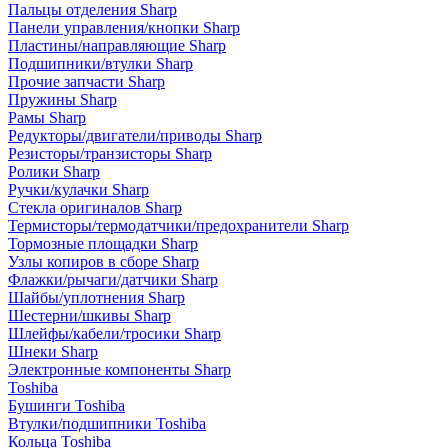
Пальцы отделения Sharp
Панели управления/кнопки Sharp
Пластины/направляющие Sharp
Подшипники/втулки Sharp
Прочие запчасти Sharp
Пружины Sharp
Рамы Sharp
Редукторы/двигатели/приводы Sharp
Резисторы/транзисторы Sharp
Ролики Sharp
Ручки/кулачки Sharp
Стекла оригиналов Sharp
Термисторы/термодатчики/предохранители Sharp
Тормозные площадки Sharp
Узлы копиров в сборе Sharp
Флажки/рычаги/датчики Sharp
Шайбы/уплотнения Sharp
Шестерни/шкивы Sharp
Шлейфы/кабели/тросики Sharp
Шнеки Sharp
Электронные компоненты Sharp
Toshiba
Бушинги Toshiba
Втулки/подшипники Toshiba
Кольца Toshiba