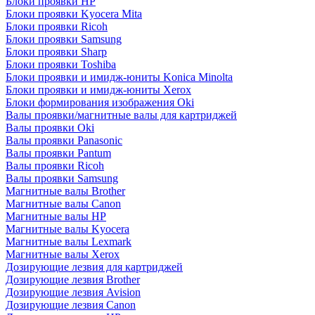
Блоки проявки HP
Блоки проявки Kyocera Mita
Блоки проявки Ricoh
Блоки проявки Samsung
Блоки проявки Sharp
Блоки проявки Toshiba
Блоки проявки и имидж-юниты Konica Minolta
Блоки проявки и имидж-юниты Xerox
Блоки формирования изображения Oki
Валы проявки/магнитные валы для картриджей
Валы проявки Oki
Валы проявки Panasonic
Валы проявки Pantum
Валы проявки Ricoh
Валы проявки Samsung
Магнитные валы Brother
Магнитные валы Canon
Магнитные валы HP
Магнитные валы Kyocera
Магнитные валы Lexmark
Магнитные валы Xerox
Дозирующие лезвия для картриджей
Дозирующие лезвия Brother
Дозирующие лезвия Avision
Дозирующие лезвия Canon