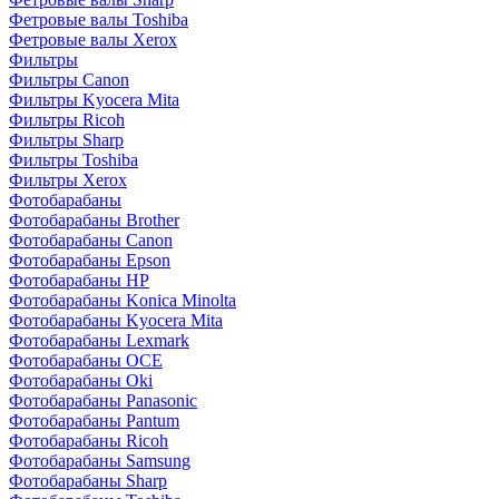
Фетровые валы Toshiba
Фетровые валы Xerox
Фильтры
Фильтры Canon
Фильтры Kyocera Mita
Фильтры Ricoh
Фильтры Sharp
Фильтры Toshiba
Фильтры Xerox
Фотобарабаны
Фотобарабаны Brother
Фотобарабаны Canon
Фотобарабаны Epson
Фотобарабаны HP
Фотобарабаны Konica Minolta
Фотобарабаны Kyocera Mita
Фотобарабаны Lexmark
Фотобарабаны OCE
Фотобарабаны Oki
Фотобарабаны Panasonic
Фотобарабаны Pantum
Фотобарабаны Ricoh
Фотобарабаны Samsung
Фотобарабаны Sharp