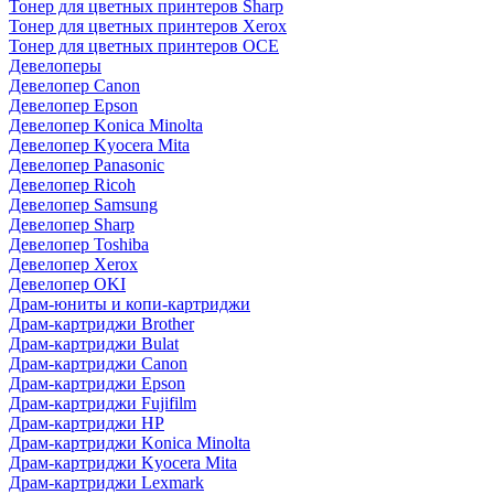
Тонер для цветных принтеров Sharp
Тонер для цветных принтеров Xerox
Тонер для цветных принтеров OCE
Девелоперы
Девелопер Canon
Девелопер Epson
Девелопер Konica Minolta
Девелопер Kyocera Mita
Девелопер Panasonic
Девелопер Ricoh
Девелопер Samsung
Девелопер Sharp
Девелопер Toshiba
Девелопер Xerox
Девелопер OKI
Драм-юниты и копи-картриджи
Драм-картриджи Brother
Драм-картриджи Bulat
Драм-картриджи Canon
Драм-картриджи Epson
Драм-картриджи Fujifilm
Драм-картриджи HP
Драм-картриджи Konica Minolta
Драм-картриджи Kyocera Mita
Драм-картриджи Lexmark