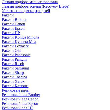
Лезвия подбора магнитного вала
Лезвия подбора тонера (Recovery Blade)
Уплотнения для картриджей
Ракели
Ракели Brother
Ракели Canon
Ракели Epson
Ракели HP
Ракели Konica Minolta
Ракели Kyocera Mita
Ракели Lexmark
Ракели Oki
Ракели Panasonic
Ракели Pantum
Ракели Ricoh
Ракели Samsung
Ракели Sharp
Ракели Toshiba
Ракели Xerox
Ракели Катюша
Резиновые валы
Резиновый вал Brother
Резиновый вал Canon
Резиновый вал Epson
Резиновый вал HP