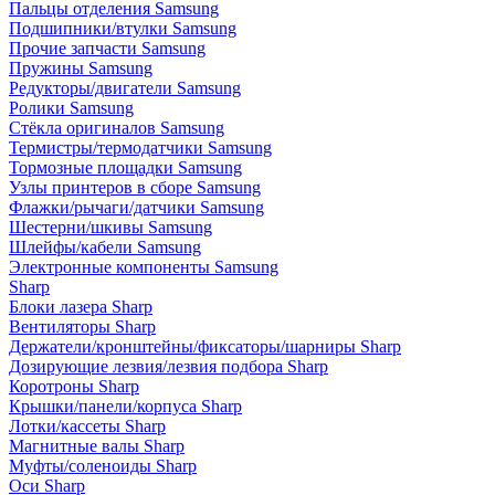
Пальцы отделения Samsung
Подшипники/втулки Samsung
Прочие запчасти Samsung
Пружины Samsung
Редукторы/двигатели Samsung
Ролики Samsung
Стёкла оригиналов Samsung
Термистры/термодатчики Samsung
Тормозные площадки Samsung
Узлы принтеров в сборе Samsung
Флажки/рычаги/датчики Samsung
Шестерни/шкивы Samsung
Шлейфы/кабели Samsung
Электронные компоненты Samsung
Sharp
Блоки лазера Sharp
Вентиляторы Sharp
Держатели/кронштейны/фиксаторы/шарниры Sharp
Дозирующие лезвия/лезвия подбора Sharp
Коротроны Sharp
Крышки/панели/корпуса Sharp
Лотки/кассеты Sharp
Магнитные валы Sharp
Муфты/соленоиды Sharp
Оси Sharp