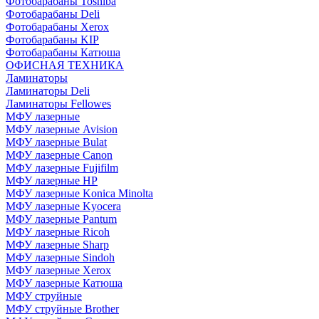
Фотобарабаны Toshiba
Фотобарабаны Deli
Фотобарабаны Xerox
Фотобарабаны KIP
Фотобарабаны Катюша
ОФИСНАЯ ТЕХНИКА
Ламинаторы
Ламинаторы Deli
Ламинаторы Fellowes
МФУ лазерные
МФУ лазерные Avision
МФУ лазерные Bulat
МФУ лазерные Canon
МФУ лазерные Fujifilm
МФУ лазерные HP
МФУ лазерные Konica Minolta
МФУ лазерные Kyocera
МФУ лазерные Pantum
МФУ лазерные Ricoh
МФУ лазерные Sharp
МФУ лазерные Sindoh
МФУ лазерные Xerox
МФУ лазерные Катюша
МФУ струйные
МФУ струйные Brother