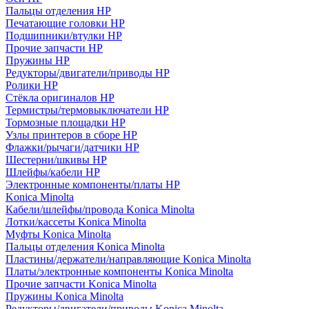
Пальцы отделения HP
Печатающие головки HP
Подшипники/втулки HP
Прочие запчасти HP
Пружины HP
Редукторы/двигатели/приводы HP
Ролики HP
Стёкла оригиналов HP
Термистры/термовыключатели HP
Тормозные площадки HP
Узлы принтеров в сборе HP
Флажки/рычаги/датчики HP
Шестерни/шкивы HP
Шлейфы/кабели HP
Электронные компоненты/платы HP
Konica Minolta
Кабели/шлейфы/провода Konica Minolta
Лотки/кассеты Konica Minolta
Муфты Konica Minolta
Пальцы отделения Konica Minolta
Пластины/держатели/направляющие Konica Minolta
Платы/электронные компоненты Konica Minolta
Прочие запчасти Konica Minolta
Пружины Konica Minolta
Редукторы/двигатели/приводы Konica Minolta