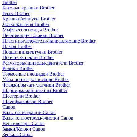
Brother
Боковые крышки Brother
Валы Brother
Крышки/корпусы Brother
Лотки/кассеты Brother
Муфты/соленоиды Brother
Печатающие головки Brother
Пластины/держатели/направляющие Brother
Платы Brother
Подшипники/втулки Brother
Прочие запчасти Brother
Редукторы/приводы/двигатели Brother
Ролики Brother
Тормозные площадки Brother
Узлы принтеров в сборе Brother
Флажки/рычаги/датчики Brother
Шарниры/кронштейны Brother
Шестерни Brother
Шлейфы/кабели Brother
Canon
Валы регистрации Canon
Валы теплоотвода/очистки Canon
Вентиляторы Canon
Замки/Крюки Canon
Зеркала Canon