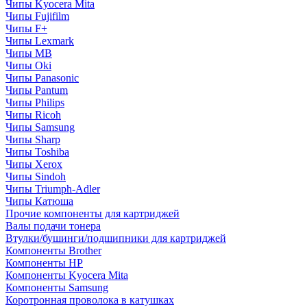
Чипы Kyocera Mita
Чипы Fujifilm
Чипы F+
Чипы Lexmark
Чипы MB
Чипы Oki
Чипы Panasonic
Чипы Pantum
Чипы Philips
Чипы Ricoh
Чипы Samsung
Чипы Sharp
Чипы Toshiba
Чипы Xerox
Чипы Sindoh
Чипы Triumph-Adler
Чипы Катюша
Прочие компоненты для картриджей
Валы подачи тонера
Втулки/бушинги/подшипники для картриджей
Компоненты Brother
Компоненты HP
Компоненты Kyocera Mita
Компоненты Samsung
Коротронная проволока в катушках