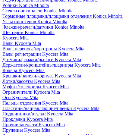
Ролики Konica Minolta
Стекла оригиналов Konica Minolta
Тормозные площадки/площадки отделения Konica Minolta
Узлы принтеров Konica Minolta
Флажки/рычаги/датчики Konica Minolta
Шестерни Konica Minolta
Kyocera Mita
Валы Kyocera Mita
Валы переноса/коротроны Kyocera Mita
Валы регистрации Kyocera Mita
Датчики/флажки/рычаги Kyocera Mita
Держатели/кронштейны/шарниры Kyocera Mita
Кольца Kyocera Mita
Крышки/панели/корпуса Kyocera Mita
Лотки/кассеты Kyocera Mita
Муфты/соленоиды Kyocera Mita
Ограничители Kyocera Mita
Оси Kyocera Mita
Пальцы отделения Kyocera Mita
Пластины/направляющие/пленки Kyocera Mita
Подшипники/втулки Kyocera Mita
Прокладки Kyocera Mita
Прочие запчасти Kyocera Mita
Пружины Kyocera Mita