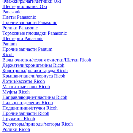
Флажки/рычаги/датчики Oki
Шестерни/шкивы Oki
Panasonic
Платы Panasonic
Прочие запчасти Panasonic
Ролики Panasonic
Тормозные площадки Panasonic
Шестерни Panasonic
Pantum
Прочие запчасти Pantum
Ricoh
Валы очистки/лезвия очистки/Щетки Ricoh
Держатели/кронштейны Ricoh
Коротроны/ролики заряда Ricoh
Крышки/панели/корпуса Ricoh
Лотки/кассеты Ricoh
Магнитные валы Ricoh
Муфты Ricoh
Направляющие/пластины Ricoh
Пальцы отделения Ricoh
Подшипники/втулки Ricoh
Прочие запчасти Ricoh
Пружины Ricoh
Редукторы/приводы/моторы Ricoh
Ролики Ricoh