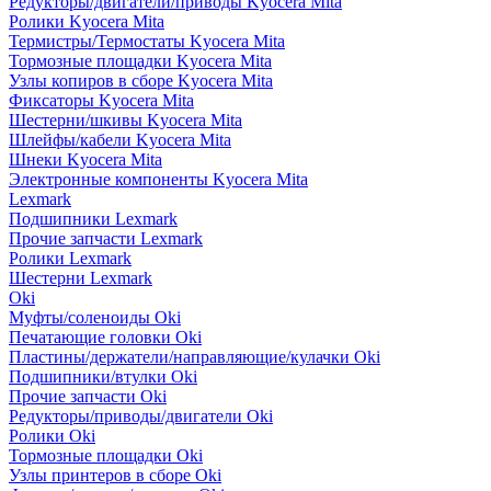
Редукторы/двигатели/приводы Kyocera Mita
Ролики Kyocera Mita
Термистры/Термостаты Kyocera Mita
Тормозные площадки Kyocera Mita
Узлы копиров в сборе Kyocera Mita
Фиксаторы Kyocera Mita
Шестерни/шкивы Kyocera Mita
Шлейфы/кабели Kyocera Mita
Шнеки Kyocera Mita
Электронные компоненты Kyocera Mita
Lexmark
Подшипники Lexmark
Прочие запчасти Lexmark
Ролики Lexmark
Шестерни Lexmark
Oki
Муфты/соленоиды Oki
Печатающие головки Oki
Пластины/держатели/направляющие/кулачки Oki
Подшипники/втулки Oki
Прочие запчасти Oki
Редукторы/приводы/двигатели Oki
Ролики Oki
Тормозные площадки Oki
Узлы принтеров в сборе Oki