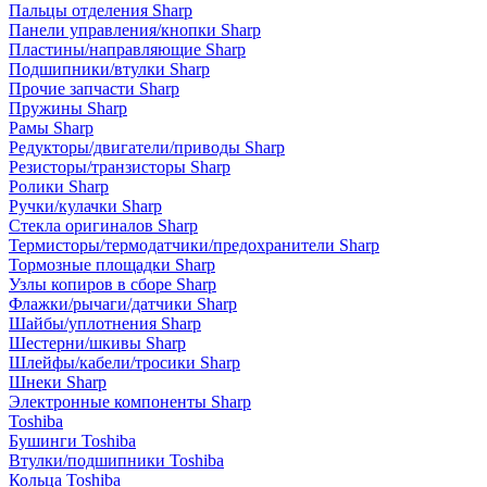
Пальцы отделения Sharp
Панели управления/кнопки Sharp
Пластины/направляющие Sharp
Подшипники/втулки Sharp
Прочие запчасти Sharp
Пружины Sharp
Рамы Sharp
Редукторы/двигатели/приводы Sharp
Резисторы/транзисторы Sharp
Ролики Sharp
Ручки/кулачки Sharp
Стекла оригиналов Sharp
Термисторы/термодатчики/предохранители Sharp
Тормозные площадки Sharp
Узлы копиров в сборе Sharp
Флажки/рычаги/датчики Sharp
Шайбы/уплотнения Sharp
Шестерни/шкивы Sharp
Шлейфы/кабели/тросики Sharp
Шнеки Sharp
Электронные компоненты Sharp
Toshiba
Бушинги Toshiba
Втулки/подшипники Toshiba
Кольца Toshiba