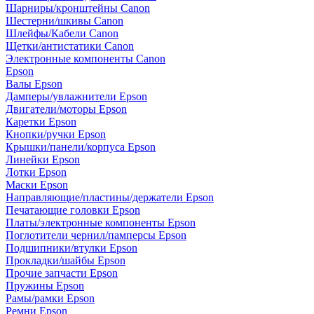
Шарниры/кронштейны Canon
Шестерни/шкивы Canon
Шлейфы/Кабели Canon
Щетки/антистатики Canon
Электронные компоненты Canon
Epson
Валы Epson
Дамперы/увлажнители Epson
Двигатели/моторы Epson
Каретки Epson
Кнопки/ручки Epson
Крышки/панели/корпуса Epson
Линейки Epson
Лотки Epson
Маски Epson
Направляющие/пластины/держатели Epson
Печатающие головки Epson
Платы/электронные компоненты Epson
Поглотители чернил/памперсы Epson
Подшипники/втулки Epson
Прокладки/шайбы Epson
Прочие запчасти Epson
Пружины Epson
Рамы/рамки Epson
Ремни Epson