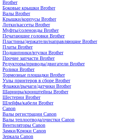
Brother
Боковые крышки Brother
Валы Brother
Крышки/корпусы Brother
Лотки/кассеты Brother
Муфты/соленоиды Brother
Печатающие головки Brother
Пластины/держатели/направляющие Brother
Платы Brother
Подшипники/втулки Brother
Прочие запчасти Brother
Редукторы/приводы/двигатели Brother
Ролики Brother
Тормозные площадки Brother
Узлы принтеров в сборе Brother
Флажки/рычаги/датчики Brother
Шарниры/кронштейны Brother
Шестерни Brother
Шлейфы/кабели Brother
Canon
Валы регистрации Canon
Валы теплоотвода/очистки Canon
Вентиляторы Canon
Замки/Крюки Canon
Зеркала Canon