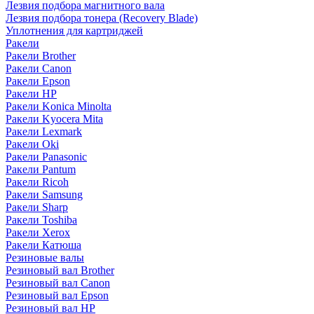
Лезвия подбора магнитного вала
Лезвия подбора тонера (Recovery Blade)
Уплотнения для картриджей
Ракели
Ракели Brother
Ракели Canon
Ракели Epson
Ракели HP
Ракели Konica Minolta
Ракели Kyocera Mita
Ракели Lexmark
Ракели Oki
Ракели Panasonic
Ракели Pantum
Ракели Ricoh
Ракели Samsung
Ракели Sharp
Ракели Toshiba
Ракели Xerox
Ракели Катюша
Резиновые валы
Резиновый вал Brother
Резиновый вал Canon
Резиновый вал Epson
Резиновый вал HP