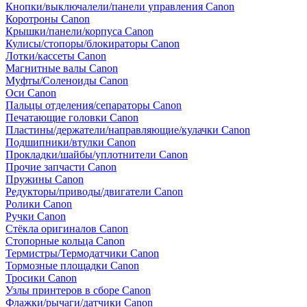
Кнопки/выключалели/панели управления Canon
Коротроны Canon
Крышки/панели/корпуса Canon
Кулисы/стопоры/блокираторы Canon
Лотки/кассеты Canon
Магнитные валы Canon
Муфты/Соленоиды Canon
Оси Canon
Пальцы отделения/сепараторы Canon
Печатающие головки Canon
Пластины/держатели/направляющие/кулачки Canon
Подшипники/втулки Canon
Прокладки/шайбы/уплотнители Canon
Прочие запчасти Canon
Пружины Canon
Редукторы/приводы/двигатели Canon
Ролики Canon
Ручки Canon
Стёкла оригиналов Canon
Стопорные кольца Canon
Термистры/Термодатчики Canon
Тормозные площадки Canon
Тросики Canon
Узлы принтеров в сборе Canon
Флажки/рычаги/датчики Canon