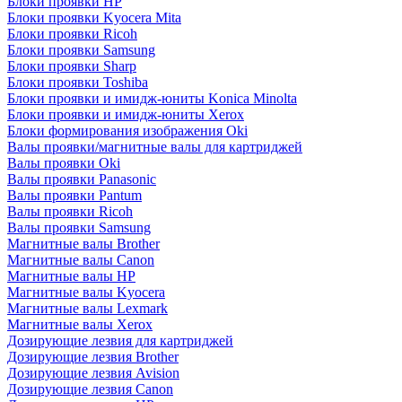
Блоки проявки HP
Блоки проявки Kyocera Mita
Блоки проявки Ricoh
Блоки проявки Samsung
Блоки проявки Sharp
Блоки проявки Toshiba
Блоки проявки и имидж-юниты Konica Minolta
Блоки проявки и имидж-юниты Xerox
Блоки формирования изображения Oki
Валы проявки/магнитные валы для картриджей
Валы проявки Oki
Валы проявки Panasonic
Валы проявки Pantum
Валы проявки Ricoh
Валы проявки Samsung
Магнитные валы Brother
Магнитные валы Canon
Магнитные валы HP
Магнитные валы Kyocera
Магнитные валы Lexmark
Магнитные валы Xerox
Дозирующие лезвия для картриджей
Дозирующие лезвия Brother
Дозирующие лезвия Avision
Дозирующие лезвия Canon