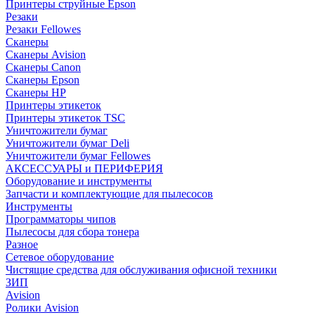
Принтеры струйные Epson
Резаки
Резаки Fellowes
Сканеры
Сканеры Avision
Сканеры Canon
Сканеры Epson
Сканеры HP
Принтеры этикеток
Принтеры этикеток TSC
Уничтожители бумаг
Уничтожители бумаг Deli
Уничтожители бумаг Fellowes
АКСЕССУАРЫ и ПЕРИФЕРИЯ
Оборудование и инструменты
Запчасти и комплектующие для пылесосов
Инструменты
Программаторы чипов
Пылесосы для сбора тонера
Разное
Сетевое оборудование
Чистящие средства для обслуживания офисной техники
ЗИП
Avision
Ролики Avision