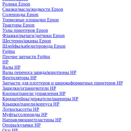
Ролики Epson
Смазки/масла/жидкости Epson
Соленоиды Epson
Тормозные площадки Epson
Тракторы Epson
Узлы принтеров Epson
Флажки/рычаги/датчики Epson
Шестерни/шкивы Epson
Шлейфы/кабели/провода Epson
Fujitsu
Прочие запчасти Fujitsu
HP
Валы HP
Валы переноса заряда/коротроны HP
Вентиляторы HP
Запчасти для плоттеров и широкоформатных принтеров HP
Защелки/ограничители HP
Кнопки/панели управления HP
Кронштейны/держатели/шарниры HP
Крышки/панели/корпуса HP
Лотки/кассеты HP
Муфты/соленоиды HP
Направляющие/пластины HP
Опоры/кулачки HP
Оси HP