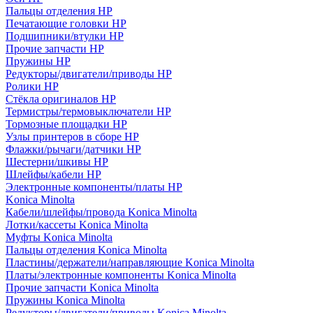
Пальцы отделения HP
Печатающие головки HP
Подшипники/втулки HP
Прочие запчасти HP
Пружины HP
Редукторы/двигатели/приводы HP
Ролики HP
Стёкла оригиналов HP
Термистры/термовыключатели HP
Тормозные площадки HP
Узлы принтеров в сборе HP
Флажки/рычаги/датчики HP
Шестерни/шкивы HP
Шлейфы/кабели HP
Электронные компоненты/платы HP
Konica Minolta
Кабели/шлейфы/провода Konica Minolta
Лотки/кассеты Konica Minolta
Муфты Konica Minolta
Пальцы отделения Konica Minolta
Пластины/держатели/направляющие Konica Minolta
Платы/электронные компоненты Konica Minolta
Прочие запчасти Konica Minolta
Пружины Konica Minolta
Редукторы/двигатели/приводы Konica Minolta