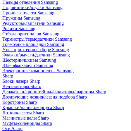
Пальцы отделения Samsung
Подшипники/втулки Samsung
Прочие запчасти Samsung
Пружины Samsung
Редукторы/двигатели Samsung
Ролики Samsung
Стёкла оригиналов Samsung
Термистры/термодатчики Samsung
Тормозные площадки Samsung
Узлы принтеров в сборе Samsung
Флажки/рычаги/датчики Samsung
Шестерни/шкивы Samsung
Шлейфы/кабели Samsung
Электронные компоненты Samsung
Sharp
Блоки лазера Sharp
Вентиляторы Sharp
Держатели/кронштейны/фиксаторы/шарниры Sharp
Дозирующие лезвия/лезвия подбора Sharp
Коротроны Sharp
Крышки/панели/корпуса Sharp
Лотки/кассеты Sharp
Магнитные валы Sharp
Муфты/соленоиды Sharp
Оси Sharp