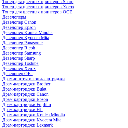
Тонер для цветных принтеров Sharp
Тонер для цветных принтеров Xerox
Тонер для цветных принтеров OCE
Девелоперы
Девелопер Canon
Девелопер Epson
Девелопер Konica Minolta
Девелопер Kyocera Mita
Девелопер Panasonic
Девелопер Ricoh
Девелопер Samsung
Девелопер Sharp
Девелопер Toshiba
Девелопер Xerox
Девелопер OKI
Драм-юниты и копи-картриджи
Драм-картриджи Brother
Драм-картриджи Bulat
Драм-картриджи Canon
Драм-картриджи Epson
Драм-картриджи Fujifilm
Драм-картриджи HP
Драм-картриджи Konica Minolta
Драм-картриджи Kyocera Mita
Драм-картриджи Lexmark