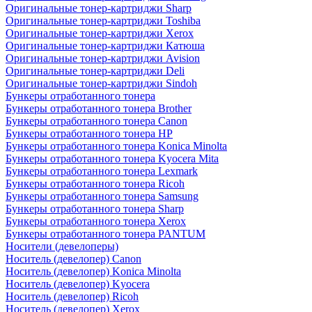
Оригинальные тонер-картриджи Sharp
Оригинальные тонер-картриджи Toshiba
Оригинальные тонер-картриджи Xerox
Оригинальные тонер-картриджи Катюша
Оригинальные тонер-картриджи Avision
Оригинальные тонер-картриджи Deli
Оригинальные тонер-картриджи Sindoh
Бункеры отработанного тонера
Бункеры отработанного тонера Brother
Бункеры отработанного тонера Canon
Бункеры отработанного тонера HP
Бункеры отработанного тонера Konica Minolta
Бункеры отработанного тонера Kyocera Mita
Бункеры отработанного тонера Lexmark
Бункеры отработанного тонера Ricoh
Бункеры отработанного тонера Samsung
Бункеры отработанного тонера Sharp
Бункеры отработанного тонера Xerox
Бункеры отработанного тонера PANTUM
Носители (девелоперы)
Носитель (девелопер) Canon
Носитель (девелопер) Konica Minolta
Носитель (девелопер) Kyocera
Носитель (девелопер) Ricoh
Носитель (девелопер) Xerox