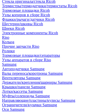
Стекла оригинала/стекла Ricoh
Термистры/термодатчики/термостаты Ricoh
Тормозные площадки Ricoh
Узлы копиров в сборе Ricoh
Флажки/рычаги/датчики Ricoh
Шестерни/шкивы Ricoh
Шнеки Ricoh
Электронные компоненты Ricoh
Riso
Кольца
Прочие запчасти Riso
Ролики
Тормозные площадки/сепараторы
Узлы аппаратов в сборе Riso
Samsung
Автоподатчики Samsung
Валы переноса/коротроны Samsung
Вентиляторы Samsung
Держатели/крепления/шарниры Samsung
Крышки/панели Samsung
Лотки/кассеты Samsung
Муфты/соленоиды Samsung
Направляющие/пластины/кулисы Samsung
Ограничители/кулачки Samsung
Оси Samsung