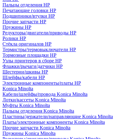
Пальцы отделения HP
Печатающие головки HP
Подшипники/втулки HP
Прочие запчасти HP
Пружины HP
Редукторы/двигатели/приводы HP
Ролики HP
Стёкла оригиналов HP
Термистры/термовыключатели HP
Тормозные площадки HP
Узлы принтеров в сборе HP
Флажки/рычаги/датчики HP
Шестерни/шкивы HP
Шлейфы/кабели HP
Электронные компоненты/платы HP
Konica Minolta
Кабели/шлейфы/провода Konica Minolta
Лотки/кассеты Konica Minolta
Муфты Konica Minolta
Пальцы отделения Konica Minolta
Пластины/держатели/направляющие Konica Minolta
Платы/электронные компоненты Konica Minolta
Прочие запчасти Konica Minolta
Пружины Konica Minolta
Редукторы/двигатели/приводы Konica Minolta