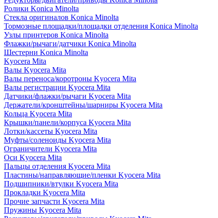
Ролики Konica Minolta
Стекла оригиналов Konica Minolta
Тормозные площадки/площадки отделения Konica Minolta
Узлы принтеров Konica Minolta
Флажки/рычаги/датчики Konica Minolta
Шестерни Konica Minolta
Kyocera Mita
Валы Kyocera Mita
Валы переноса/коротроны Kyocera Mita
Валы регистрации Kyocera Mita
Датчики/флажки/рычаги Kyocera Mita
Держатели/кронштейны/шарниры Kyocera Mita
Кольца Kyocera Mita
Крышки/панели/корпуса Kyocera Mita
Лотки/кассеты Kyocera Mita
Муфты/соленоиды Kyocera Mita
Ограничители Kyocera Mita
Оси Kyocera Mita
Пальцы отделения Kyocera Mita
Пластины/направляющие/пленки Kyocera Mita
Подшипники/втулки Kyocera Mita
Прокладки Kyocera Mita
Прочие запчасти Kyocera Mita
Пружины Kyocera Mita