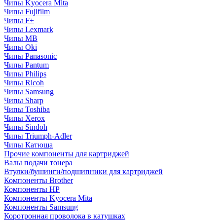
Чипы Kyocera Mita
Чипы Fujifilm
Чипы F+
Чипы Lexmark
Чипы MB
Чипы Oki
Чипы Panasonic
Чипы Pantum
Чипы Philips
Чипы Ricoh
Чипы Samsung
Чипы Sharp
Чипы Toshiba
Чипы Xerox
Чипы Sindoh
Чипы Triumph-Adler
Чипы Катюша
Прочие компоненты для картриджей
Валы подачи тонера
Втулки/бушинги/подшипники для картриджей
Компоненты Brother
Компоненты HP
Компоненты Kyocera Mita
Компоненты Samsung
Коротронная проволока в катушках