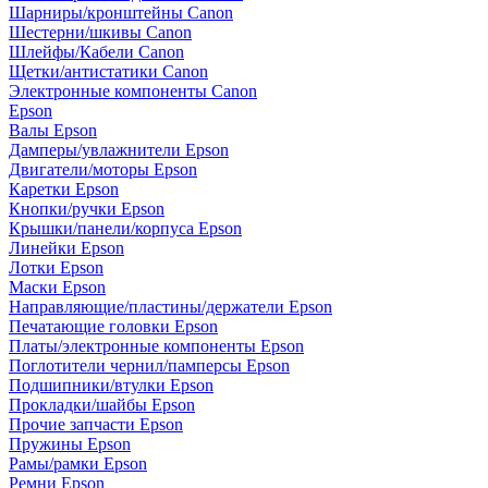
Шарниры/кронштейны Canon
Шестерни/шкивы Canon
Шлейфы/Кабели Canon
Щетки/антистатики Canon
Электронные компоненты Canon
Epson
Валы Epson
Дамперы/увлажнители Epson
Двигатели/моторы Epson
Каретки Epson
Кнопки/ручки Epson
Крышки/панели/корпуса Epson
Линейки Epson
Лотки Epson
Маски Epson
Направляющие/пластины/держатели Epson
Печатающие головки Epson
Платы/электронные компоненты Epson
Поглотители чернил/памперсы Epson
Подшипники/втулки Epson
Прокладки/шайбы Epson
Прочие запчасти Epson
Пружины Epson
Рамы/рамки Epson
Ремни Epson