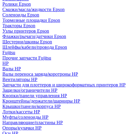
Ролики Epson
Смазки/масла/жидкости Epson
Соленоиды Epson
Тормозные площадки Epson
Тракторы Epson
Узлы принтеров Epson
Флажки/рычаги/датчики Epson
Шестерни/шкивы Epson
Шлейфы/кабели/провода Epson
Fujitsu
Прочие запчасти Fujitsu
HP
Валы HP
Валы переноса заряда/коротроны HP
Вентиляторы HP
Запчасти для плоттеров и широкоформатных принтеров HP
Защелки/ограничители HP
Кнопки/панели управления HP
Кронштейны/держатели/шарниры HP
Крышки/панели/корпуса HP
Лотки/кассеты HP
Муфты/соленоиды HP
Направляющие/пластины HP
Опоры/кулачки HP
Оси HP