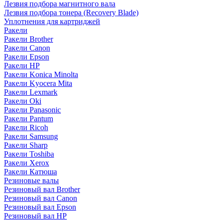
Лезвия подбора магнитного вала
Лезвия подбора тонера (Recovery Blade)
Уплотнения для картриджей
Ракели
Ракели Brother
Ракели Canon
Ракели Epson
Ракели HP
Ракели Konica Minolta
Ракели Kyocera Mita
Ракели Lexmark
Ракели Oki
Ракели Panasonic
Ракели Pantum
Ракели Ricoh
Ракели Samsung
Ракели Sharp
Ракели Toshiba
Ракели Xerox
Ракели Катюша
Резиновые валы
Резиновый вал Brother
Резиновый вал Canon
Резиновый вал Epson
Резиновый вал HP