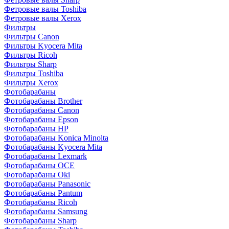
Фетровые валы Toshiba
Фетровые валы Xerox
Фильтры
Фильтры Canon
Фильтры Kyocera Mita
Фильтры Ricoh
Фильтры Sharp
Фильтры Toshiba
Фильтры Xerox
Фотобарабаны
Фотобарабаны Brother
Фотобарабаны Canon
Фотобарабаны Epson
Фотобарабаны HP
Фотобарабаны Konica Minolta
Фотобарабаны Kyocera Mita
Фотобарабаны Lexmark
Фотобарабаны OCE
Фотобарабаны Oki
Фотобарабаны Panasonic
Фотобарабаны Pantum
Фотобарабаны Ricoh
Фотобарабаны Samsung
Фотобарабаны Sharp