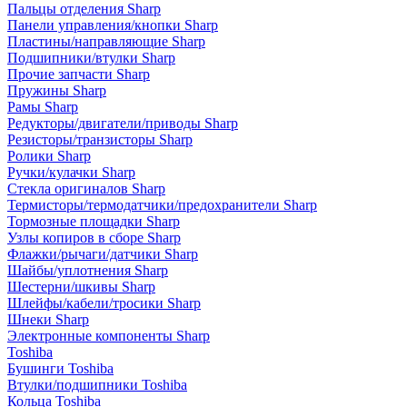
Пальцы отделения Sharp
Панели управления/кнопки Sharp
Пластины/направляющие Sharp
Подшипники/втулки Sharp
Прочие запчасти Sharp
Пружины Sharp
Рамы Sharp
Редукторы/двигатели/приводы Sharp
Резисторы/транзисторы Sharp
Ролики Sharp
Ручки/кулачки Sharp
Стекла оригиналов Sharp
Термисторы/термодатчики/предохранители Sharp
Тормозные площадки Sharp
Узлы копиров в сборе Sharp
Флажки/рычаги/датчики Sharp
Шайбы/уплотнения Sharp
Шестерни/шкивы Sharp
Шлейфы/кабели/тросики Sharp
Шнеки Sharp
Электронные компоненты Sharp
Toshiba
Бушинги Toshiba
Втулки/подшипники Toshiba
Кольца Toshiba