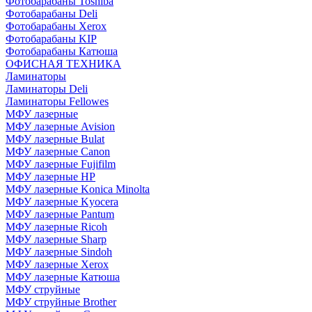
Фотобарабаны Toshiba
Фотобарабаны Deli
Фотобарабаны Xerox
Фотобарабаны KIP
Фотобарабаны Катюша
ОФИСНАЯ ТЕХНИКА
Ламинаторы
Ламинаторы Deli
Ламинаторы Fellowes
МФУ лазерные
МФУ лазерные Avision
МФУ лазерные Bulat
МФУ лазерные Canon
МФУ лазерные Fujifilm
МФУ лазерные HP
МФУ лазерные Konica Minolta
МФУ лазерные Kyocera
МФУ лазерные Pantum
МФУ лазерные Ricoh
МФУ лазерные Sharp
МФУ лазерные Sindoh
МФУ лазерные Xerox
МФУ лазерные Катюша
МФУ струйные
МФУ струйные Brother