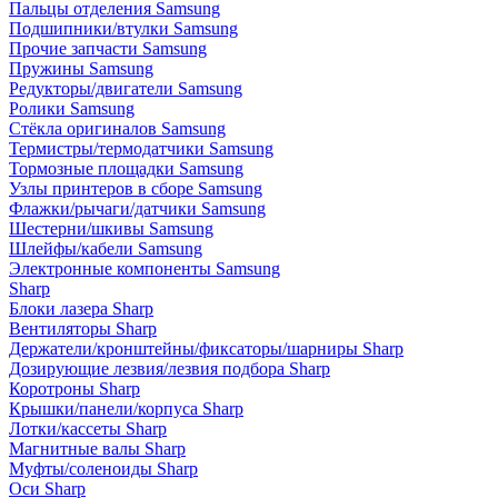
Пальцы отделения Samsung
Подшипники/втулки Samsung
Прочие запчасти Samsung
Пружины Samsung
Редукторы/двигатели Samsung
Ролики Samsung
Стёкла оригиналов Samsung
Термистры/термодатчики Samsung
Тормозные площадки Samsung
Узлы принтеров в сборе Samsung
Флажки/рычаги/датчики Samsung
Шестерни/шкивы Samsung
Шлейфы/кабели Samsung
Электронные компоненты Samsung
Sharp
Блоки лазера Sharp
Вентиляторы Sharp
Держатели/кронштейны/фиксаторы/шарниры Sharp
Дозирующие лезвия/лезвия подбора Sharp
Коротроны Sharp
Крышки/панели/корпуса Sharp
Лотки/кассеты Sharp
Магнитные валы Sharp
Муфты/соленоиды Sharp
Оси Sharp