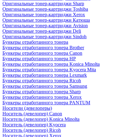
Оригинальные тонер-картриджи Sharp
Оригинальные тонер-картриджи Toshiba
Оригинальные тонер-картриджи Xerox
Оригинальные тонер-картриджи Катюша
Оригинальные тонер-картриджи Avision
Оригинальные тонер-картриджи Deli
Оригинальные тонер-картриджи Sindoh
Бункеры отработанного тонера
Бункеры отработанного тонера Brother
Бункеры отработанного тонера Canon
Бункеры отработанного тонера HP
Бункеры отработанного тонера Konica Minolta
Бункеры отработанного тонера Kyocera Mita
Бункеры отработанного тонера Lexmark
Бункеры отработанного тонера Ricoh
Бункеры отработанного тонера Samsung
Бункеры отработанного тонера Sharp
Бункеры отработанного тонера Xerox
Бункеры отработанного тонера PANTUM
Носители (девелоперы)
Носитель (девелопер) Canon
Носитель (девелопер) Konica Minolta
Носитель (девелопер) Kyocera
Носитель (девелопер) Ricoh
Носитель (девелопер) Xerox