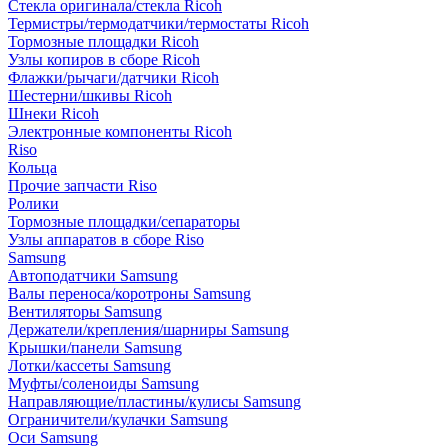
Стекла оригинала/стекла Ricoh
Термистры/термодатчики/термостаты Ricoh
Тормозные площадки Ricoh
Узлы копиров в сборе Ricoh
Флажки/рычаги/датчики Ricoh
Шестерни/шкивы Ricoh
Шнеки Ricoh
Электронные компоненты Ricoh
Riso
Кольца
Прочие запчасти Riso
Ролики
Тормозные площадки/сепараторы
Узлы аппаратов в сборе Riso
Samsung
Автоподатчики Samsung
Валы переноса/коротроны Samsung
Вентиляторы Samsung
Держатели/крепления/шарниры Samsung
Крышки/панели Samsung
Лотки/кассеты Samsung
Муфты/соленоиды Samsung
Направляющие/пластины/кулисы Samsung
Ограничители/кулачки Samsung
Оси Samsung