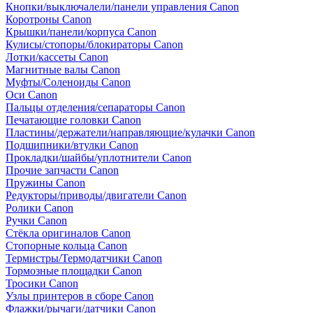
Кнопки/выключалели/панели управления Canon
Коротроны Canon
Крышки/панели/корпуса Canon
Кулисы/стопоры/блокираторы Canon
Лотки/кассеты Canon
Магнитные валы Canon
Муфты/Соленоиды Canon
Оси Canon
Пальцы отделения/сепараторы Canon
Печатающие головки Canon
Пластины/держатели/направляющие/кулачки Canon
Подшипники/втулки Canon
Прокладки/шайбы/уплотнители Canon
Прочие запчасти Canon
Пружины Canon
Редукторы/приводы/двигатели Canon
Ролики Canon
Ручки Canon
Стёкла оригиналов Canon
Стопорные кольца Canon
Термистры/Термодатчики Canon
Тормозные площадки Canon
Тросики Canon
Узлы принтеров в сборе Canon
Флажки/рычаги/датчики Canon