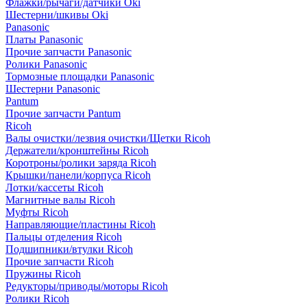
Флажки/рычаги/датчики Oki
Шестерни/шкивы Oki
Panasonic
Платы Panasonic
Прочие запчасти Panasonic
Ролики Panasonic
Тормозные площадки Panasonic
Шестерни Panasonic
Pantum
Прочие запчасти Pantum
Ricoh
Валы очистки/лезвия очистки/Щетки Ricoh
Держатели/кронштейны Ricoh
Коротроны/ролики заряда Ricoh
Крышки/панели/корпуса Ricoh
Лотки/кассеты Ricoh
Магнитные валы Ricoh
Муфты Ricoh
Направляющие/пластины Ricoh
Пальцы отделения Ricoh
Подшипники/втулки Ricoh
Прочие запчасти Ricoh
Пружины Ricoh
Редукторы/приводы/моторы Ricoh
Ролики Ricoh