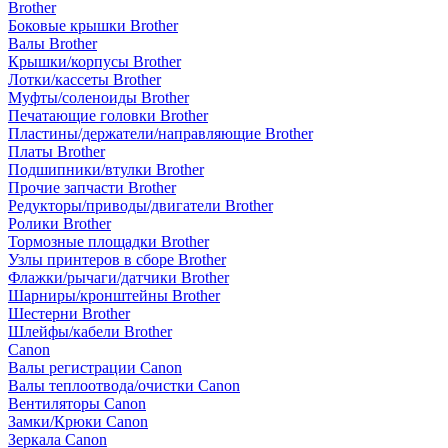
Brother
Боковые крышки Brother
Валы Brother
Крышки/корпусы Brother
Лотки/кассеты Brother
Муфты/соленоиды Brother
Печатающие головки Brother
Пластины/держатели/направляющие Brother
Платы Brother
Подшипники/втулки Brother
Прочие запчасти Brother
Редукторы/приводы/двигатели Brother
Ролики Brother
Тормозные площадки Brother
Узлы принтеров в сборе Brother
Флажки/рычаги/датчики Brother
Шарниры/кронштейны Brother
Шестерни Brother
Шлейфы/кабели Brother
Canon
Валы регистрации Canon
Валы теплоотвода/очистки Canon
Вентиляторы Canon
Замки/Крюки Canon
Зеркала Canon