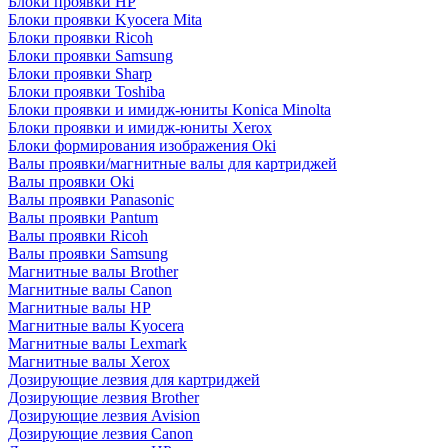
Блоки проявки HP
Блоки проявки Kyocera Mita
Блоки проявки Ricoh
Блоки проявки Samsung
Блоки проявки Sharp
Блоки проявки Toshiba
Блоки проявки и имидж-юниты Konica Minolta
Блоки проявки и имидж-юниты Xerox
Блоки формирования изображения Oki
Валы проявки/магнитные валы для картриджей
Валы проявки Oki
Валы проявки Panasonic
Валы проявки Pantum
Валы проявки Ricoh
Валы проявки Samsung
Магнитные валы Brother
Магнитные валы Canon
Магнитные валы HP
Магнитные валы Kyocera
Магнитные валы Lexmark
Магнитные валы Xerox
Дозирующие лезвия для картриджей
Дозирующие лезвия Brother
Дозирующие лезвия Avision
Дозирующие лезвия Canon