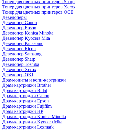
Тонер для цветных принтеров Sharp
Тонер для цветных принтеров Xerox
Тонер для цветных принтеров OCE
Девелоперы
Девелопер Canon
Девелопер Epson
Девелопер Konica Minolta
Девелопер Kyocera Mita
Девелопер Panasonic
Девелопер Ricoh
Девелопер Samsung
Девелопер Sharp
Девелопер Toshiba
Девелопер Xerox
Девелопер OKI
Драм-юниты и копи-картриджи
Драм-картриджи Brother
Драм-картриджи Bulat
Драм-картриджи Canon
Драм-картриджи Epson
Драм-картриджи Fujifilm
Драм-картриджи HP
Драм-картриджи Konica Minolta
Драм-картриджи Kyocera Mita
Драм-картриджи Lexmark