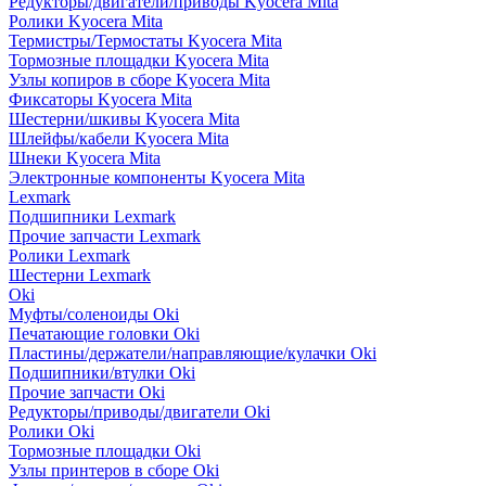
Редукторы/двигатели/приводы Kyocera Mita
Ролики Kyocera Mita
Термистры/Термостаты Kyocera Mita
Тормозные площадки Kyocera Mita
Узлы копиров в сборе Kyocera Mita
Фиксаторы Kyocera Mita
Шестерни/шкивы Kyocera Mita
Шлейфы/кабели Kyocera Mita
Шнеки Kyocera Mita
Электронные компоненты Kyocera Mita
Lexmark
Подшипники Lexmark
Прочие запчасти Lexmark
Ролики Lexmark
Шестерни Lexmark
Oki
Муфты/соленоиды Oki
Печатающие головки Oki
Пластины/держатели/направляющие/кулачки Oki
Подшипники/втулки Oki
Прочие запчасти Oki
Редукторы/приводы/двигатели Oki
Ролики Oki
Тормозные площадки Oki
Узлы принтеров в сборе Oki