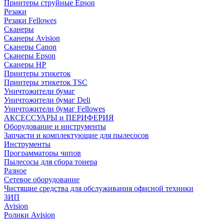
Принтеры струйные Epson
Резаки
Резаки Fellowes
Сканеры
Сканеры Avision
Сканеры Canon
Сканеры Epson
Сканеры HP
Принтеры этикеток
Принтеры этикеток TSC
Уничтожители бумаг
Уничтожители бумаг Deli
Уничтожители бумаг Fellowes
АКСЕССУАРЫ и ПЕРИФЕРИЯ
Оборудование и инструменты
Запчасти и комплектующие для пылесосов
Инструменты
Программаторы чипов
Пылесосы для сбора тонера
Разное
Сетевое оборудование
Чистящие средства для обслуживания офисной техники
ЗИП
Avision
Ролики Avision