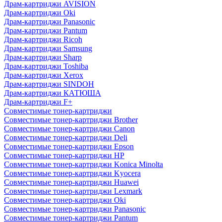
Драм-картриджи AVISION
Драм-картриджи Oki
Драм-картриджи Panasonic
Драм-картриджи Pantum
Драм-картриджи Ricoh
Драм-картриджи Samsung
Драм-картриджи Sharp
Драм-картриджи Toshiba
Драм-картриджи Xerox
Драм-картриджи SINDOH
Драм-картриджи КАТЮША
Драм-картриджи F+
Совместимые тонер-картриджи
Совместимые тонер-картриджи Brother
Совместимые тонер-картриджи Canon
Совместимые тонер-картриджи Deli
Совместимые тонер-картриджи Epson
Совместимые тонер-картриджи HP
Совместимые тонер-картриджи Konica Minolta
Совместимые тонер-картриджи Kyocera
Совместимые тонер-картриджи Huawei
Совместимые тонер-картриджи Lexmark
Совместимые тонер-картриджи Oki
Совместимые тонер-картриджи Panasonic
Совместимые тонер-картриджи Pantum