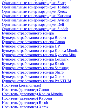
Оригинальные тонер-картриджи Sharp
Оригинальные тонер-картриджи Toshiba
Оригинальные тонер-картриджи Xerox
Оригинальные тонер-картриджи Катюша
Оригинальные тонер-картриджи Avision
Оригинальные тонер-картриджи Deli
Оригинальные тонер-картриджи Sindoh
Бункеры отработанного тонера
Бункеры отработанного тонера Brother
Бункеры отработанного тонера Canon
Бункеры отработанного тонера HP
Бункеры отработанного тонера Konica Minolta
Бункеры отработанного тонера Kyocera Mita
Бункеры отработанного тонера Lexmark
Бункеры отработанного тонера Ricoh
Бункеры отработанного тонера Samsung
Бункеры отработанного тонера Sharp
Бункеры отработанного тонера Xerox
Бункеры отработанного тонера PANTUM
Носители (девелоперы)
Носитель (девелопер) Canon
Носитель (девелопер) Konica Minolta
Носитель (девелопер) Kyocera
Носитель (девелопер) Ricoh
Носитель (девелопер) Xerox