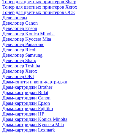
Тонер для цветных принтеров Sharp
Тонер для цветных принтеров Xerox
Тонер для цветных принтеров OCE
Девелоперы
Девелопер Canon
Девелопер Epson
Девелопер Konica Minolta
Девелопер Kyocera Mita
Девелопер Panasonic
Девелопер Ricoh
Девелопер Samsung
Девелопер Sharp
Девелопер Toshiba
Девелопер Xerox
Девелопер OKI
Драм-юниты и копи-картриджи
Драм-картриджи Brother
Драм-картриджи Bulat
Драм-картриджи Canon
Драм-картриджи Epson
Драм-картриджи Fujifilm
Драм-картриджи HP
Драм-картриджи Konica Minolta
Драм-картриджи Kyocera Mita
Драм-картриджи Lexmark