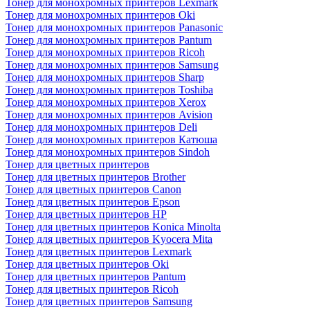
Тонер для монохромных принтеров Lexmark
Тонер для монохромных принтеров Oki
Тонер для монохромных принтеров Panasonic
Тонер для монохромных принтеров Pantum
Тонер для монохромных принтеров Ricoh
Тонер для монохромных принтеров Samsung
Тонер для монохромных принтеров Sharp
Тонер для монохромных принтеров Toshiba
Тонер для монохромных принтеров Xerox
Тонер для монохромных принтеров Avision
Тонер для монохромных принтеров Deli
Тонер для монохромных принтеров Катюша
Тонер для монохромных принтеров Sindoh
Тонер для цветных принтеров
Тонер для цветных принтеров Brother
Тонер для цветных принтеров Canon
Тонер для цветных принтеров Epson
Тонер для цветных принтеров HP
Тонер для цветных принтеров Konica Minolta
Тонер для цветных принтеров Kyocera Mita
Тонер для цветных принтеров Lexmark
Тонер для цветных принтеров Oki
Тонер для цветных принтеров Pantum
Тонер для цветных принтеров Ricoh
Тонер для цветных принтеров Samsung