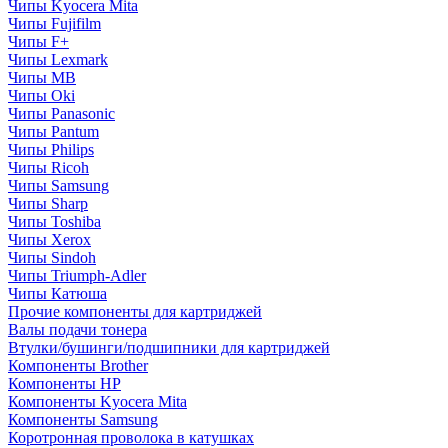
Чипы Kyocera Mita
Чипы Fujifilm
Чипы F+
Чипы Lexmark
Чипы MB
Чипы Oki
Чипы Panasonic
Чипы Pantum
Чипы Philips
Чипы Ricoh
Чипы Samsung
Чипы Sharp
Чипы Toshiba
Чипы Xerox
Чипы Sindoh
Чипы Triumph-Adler
Чипы Катюша
Прочие компоненты для картриджей
Валы подачи тонера
Втулки/бушинги/подшипники для картриджей
Компоненты Brother
Компоненты HP
Компоненты Kyocera Mita
Компоненты Samsung
Коротронная проволока в катушках