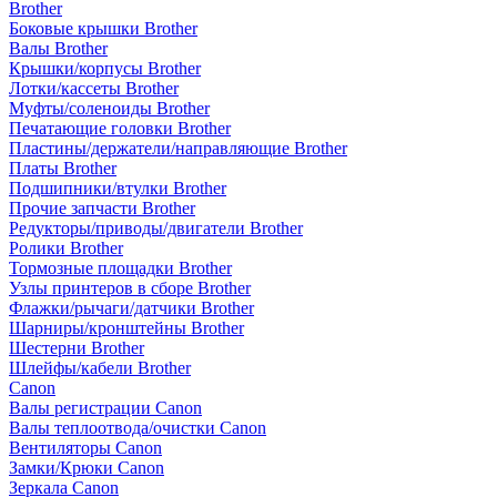
Brother
Боковые крышки Brother
Валы Brother
Крышки/корпусы Brother
Лотки/кассеты Brother
Муфты/соленоиды Brother
Печатающие головки Brother
Пластины/держатели/направляющие Brother
Платы Brother
Подшипники/втулки Brother
Прочие запчасти Brother
Редукторы/приводы/двигатели Brother
Ролики Brother
Тормозные площадки Brother
Узлы принтеров в сборе Brother
Флажки/рычаги/датчики Brother
Шарниры/кронштейны Brother
Шестерни Brother
Шлейфы/кабели Brother
Canon
Валы регистрации Canon
Валы теплоотвода/очистки Canon
Вентиляторы Canon
Замки/Крюки Canon
Зеркала Canon