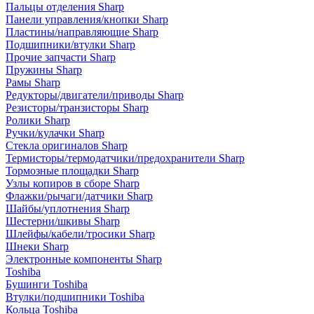
Пальцы отделения Sharp
Панели управления/кнопки Sharp
Пластины/направляющие Sharp
Подшипники/втулки Sharp
Прочие запчасти Sharp
Пружины Sharp
Рамы Sharp
Редукторы/двигатели/приводы Sharp
Резисторы/транзисторы Sharp
Ролики Sharp
Ручки/кулачки Sharp
Стекла оригиналов Sharp
Термисторы/термодатчики/предохранители Sharp
Тормозные площадки Sharp
Узлы копиров в сборе Sharp
Флажки/рычаги/датчики Sharp
Шайбы/уплотнения Sharp
Шестерни/шкивы Sharp
Шлейфы/кабели/тросики Sharp
Шнеки Sharp
Электронные компоненты Sharp
Toshiba
Бушинги Toshiba
Втулки/подшипники Toshiba
Кольца Toshiba