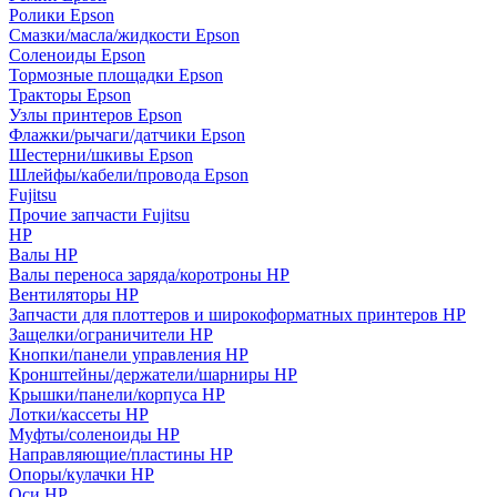
Ролики Epson
Смазки/масла/жидкости Epson
Соленоиды Epson
Тормозные площадки Epson
Тракторы Epson
Узлы принтеров Epson
Флажки/рычаги/датчики Epson
Шестерни/шкивы Epson
Шлейфы/кабели/провода Epson
Fujitsu
Прочие запчасти Fujitsu
HP
Валы HP
Валы переноса заряда/коротроны HP
Вентиляторы HP
Запчасти для плоттеров и широкоформатных принтеров HP
Защелки/ограничители HP
Кнопки/панели управления HP
Кронштейны/держатели/шарниры HP
Крышки/панели/корпуса HP
Лотки/кассеты HP
Муфты/соленоиды HP
Направляющие/пластины HP
Опоры/кулачки HP
Оси HP