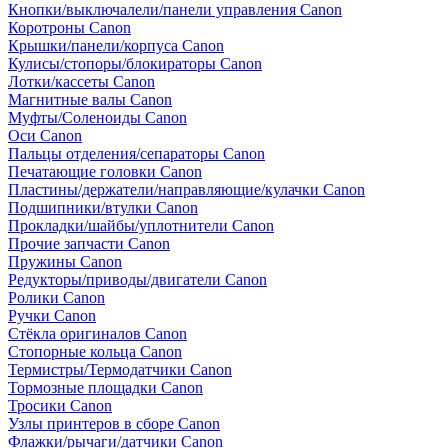
Кнопки/выключалели/панели управления Canon
Коротроны Canon
Крышки/панели/корпуса Canon
Кулисы/стопоры/блокираторы Canon
Лотки/кассеты Canon
Магнитные валы Canon
Муфты/Соленоиды Canon
Оси Canon
Пальцы отделения/сепараторы Canon
Печатающие головки Canon
Пластины/держатели/направляющие/кулачки Canon
Подшипники/втулки Canon
Прокладки/шайбы/уплотнители Canon
Прочие запчасти Canon
Пружины Canon
Редукторы/приводы/двигатели Canon
Ролики Canon
Ручки Canon
Стёкла оригиналов Canon
Стопорные кольца Canon
Термистры/Термодатчики Canon
Тормозные площадки Canon
Тросики Canon
Узлы принтеров в сборе Canon
Флажки/рычаги/датчики Canon