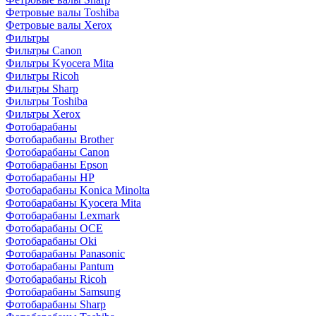
Фетровые валы Toshiba
Фетровые валы Xerox
Фильтры
Фильтры Canon
Фильтры Kyocera Mita
Фильтры Ricoh
Фильтры Sharp
Фильтры Toshiba
Фильтры Xerox
Фотобарабаны
Фотобарабаны Brother
Фотобарабаны Canon
Фотобарабаны Epson
Фотобарабаны HP
Фотобарабаны Konica Minolta
Фотобарабаны Kyocera Mita
Фотобарабаны Lexmark
Фотобарабаны OCE
Фотобарабаны Oki
Фотобарабаны Panasonic
Фотобарабаны Pantum
Фотобарабаны Ricoh
Фотобарабаны Samsung
Фотобарабаны Sharp