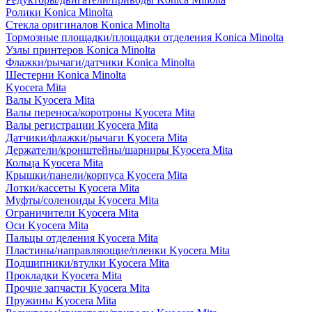
Ролики Konica Minolta
Стекла оригиналов Konica Minolta
Тормозные площадки/площадки отделения Konica Minolta
Узлы принтеров Konica Minolta
Флажки/рычаги/датчики Konica Minolta
Шестерни Konica Minolta
Kyocera Mita
Валы Kyocera Mita
Валы переноса/коротроны Kyocera Mita
Валы регистрации Kyocera Mita
Датчики/флажки/рычаги Kyocera Mita
Держатели/кронштейны/шарниры Kyocera Mita
Кольца Kyocera Mita
Крышки/панели/корпуса Kyocera Mita
Лотки/кассеты Kyocera Mita
Муфты/соленоиды Kyocera Mita
Ограничители Kyocera Mita
Оси Kyocera Mita
Пальцы отделения Kyocera Mita
Пластины/направляющие/пленки Kyocera Mita
Подшипники/втулки Kyocera Mita
Прокладки Kyocera Mita
Прочие запчасти Kyocera Mita
Пружины Kyocera Mita