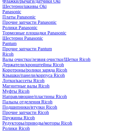
Флажки/рычаги/датчики Oki
Шестерни/шкивы Oki
Panasonic
Платы Panasonic
Прочие запчасти Panasonic
Ролики Panasonic
Тормозные площадки Panasonic
Шестерни Panasonic
Pantum
Прочие запчасти Pantum
Ricoh
Валы очистки/лезвия очистки/Щетки Ricoh
Держатели/кронштейны Ricoh
Коротроны/ролики заряда Ricoh
Крышки/панели/корпуса Ricoh
Лотки/кассеты Ricoh
Магнитные валы Ricoh
Муфты Ricoh
Направляющие/пластины Ricoh
Пальцы отделения Ricoh
Подшипники/втулки Ricoh
Прочие запчасти Ricoh
Пружины Ricoh
Редукторы/приводы/моторы Ricoh
Ролики Ricoh