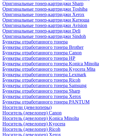
Оригинальные тонер-картриджи Sharp
Оригинальные тонер-картриджи Toshiba
Оригинальные тонер-картриджи Xerox
Оригинальные тонер-картриджи Катюша
Оригинальные тонер-картриджи Avision
Оригинальные тонер-картриджи Deli
Оригинальные тонер-картриджи Sindoh
Бункеры отработанного тонера
Бункеры отработанного тонера Brother
Бункеры отработанного тонера Canon
Бункеры отработанного тонера HP
Бункеры отработанного тонера Konica Minolta
Бункеры отработанного тонера Kyocera Mita
Бункеры отработанного тонера Lexmark
Бункеры отработанного тонера Ricoh
Бункеры отработанного тонера Samsung
Бункеры отработанного тонера Sharp
Бункеры отработанного тонера Xerox
Бункеры отработанного тонера PANTUM
Носители (девелоперы)
Носитель (девелопер) Canon
Носитель (девелопер) Konica Minolta
Носитель (девелопер) Kyocera
Носитель (девелопер) Ricoh
Носитель (девелопер) Xerox