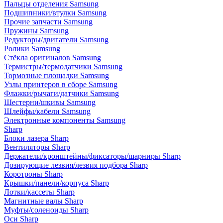
Пальцы отделения Samsung
Подшипники/втулки Samsung
Прочие запчасти Samsung
Пружины Samsung
Редукторы/двигатели Samsung
Ролики Samsung
Стёкла оригиналов Samsung
Термистры/термодатчики Samsung
Тормозные площадки Samsung
Узлы принтеров в сборе Samsung
Флажки/рычаги/датчики Samsung
Шестерни/шкивы Samsung
Шлейфы/кабели Samsung
Электронные компоненты Samsung
Sharp
Блоки лазера Sharp
Вентиляторы Sharp
Держатели/кронштейны/фиксаторы/шарниры Sharp
Дозирующие лезвия/лезвия подбора Sharp
Коротроны Sharp
Крышки/панели/корпуса Sharp
Лотки/кассеты Sharp
Магнитные валы Sharp
Муфты/соленоиды Sharp
Оси Sharp