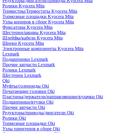
Редукторы/двигатели/приводы Kyocera Mita
Ролики Kyocera Mita
Термистры/Термостаты Kyocera Mita
Тормозные площадки Kyocera Mita
Узлы копиров в сборе Kyocera Mita
Фиксаторы Kyocera Mita
Шестерни/шкивы Kyocera Mita
Шлейфы/кабели Kyocera Mita
Шнеки Kyocera Mita
Электронные компоненты Kyocera Mita
Lexmark
Подшипники Lexmark
Прочие запчасти Lexmark
Ролики Lexmark
Шестерни Lexmark
Oki
Муфты/соленоиды Oki
Печатающие головки Oki
Пластины/держатели/направляющие/кулачки Oki
Подшипники/втулки Oki
Прочие запчасти Oki
Редукторы/приводы/двигатели Oki
Ролики Oki
Тормозные площадки Oki
Узлы принтеров в сборе Oki