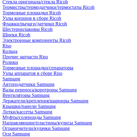
Стекла оригинала/стекла Ricoh
Термистры/термодатчики/термостаты Ricoh
Тормозные площадки Ricoh
Узлы копиров в сборе Ricoh
Флажки/рычаги/датчики Ricoh
Шестерни/шкивы Ricoh
Шнеки Ricoh
Электронные компоненты Ricoh
Riso
Кольца
Прочие запчасти Riso
Ролики
Тормозные площадки/сепараторы
Узлы аппаратов в сборе Riso
Samsung
Автоподатчики Samsung
Валы переноса/коротроны Samsung
Вентиляторы Samsung
Держатели/крепления/шарниры Samsung
Крышки/панели Samsung
Лотки/кассеты Samsung
Муфты/соленоиды Samsung
Направляющие/пластины/кулисы Samsung
Ограничители/кулачки Samsung
Оси Samsung