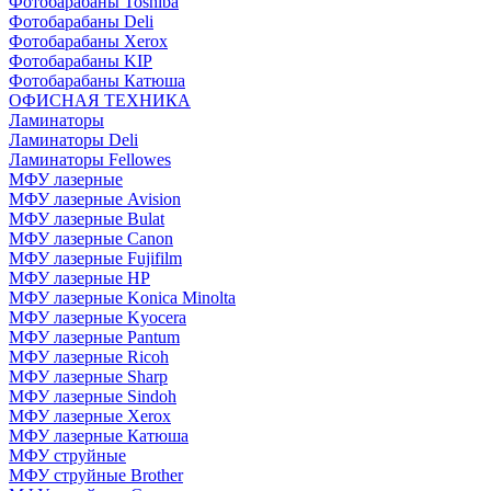
Фотобарабаны Toshiba
Фотобарабаны Deli
Фотобарабаны Xerox
Фотобарабаны KIP
Фотобарабаны Катюша
ОФИСНАЯ ТЕХНИКА
Ламинаторы
Ламинаторы Deli
Ламинаторы Fellowes
МФУ лазерные
МФУ лазерные Avision
МФУ лазерные Bulat
МФУ лазерные Canon
МФУ лазерные Fujifilm
МФУ лазерные HP
МФУ лазерные Konica Minolta
МФУ лазерные Kyocera
МФУ лазерные Pantum
МФУ лазерные Ricoh
МФУ лазерные Sharp
МФУ лазерные Sindoh
МФУ лазерные Xerox
МФУ лазерные Катюша
МФУ струйные
МФУ струйные Brother