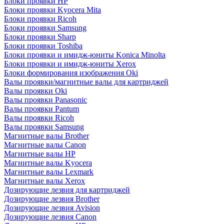
Блоки проявки HP
Блоки проявки Kyocera Mita
Блоки проявки Ricoh
Блоки проявки Samsung
Блоки проявки Sharp
Блоки проявки Toshiba
Блоки проявки и имидж-юниты Konica Minolta
Блоки проявки и имидж-юниты Xerox
Блоки формирования изображения Oki
Валы проявки/магнитные валы для картриджей
Валы проявки Oki
Валы проявки Panasonic
Валы проявки Pantum
Валы проявки Ricoh
Валы проявки Samsung
Магнитные валы Brother
Магнитные валы Canon
Магнитные валы HP
Магнитные валы Kyocera
Магнитные валы Lexmark
Магнитные валы Xerox
Дозирующие лезвия для картриджей
Дозирующие лезвия Brother
Дозирующие лезвия Avision
Дозирующие лезвия Canon