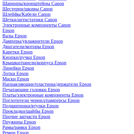
Шарниры/кронштейны Canon
Шестерни/шкивы Canon
Шлейфы/Кабели Canon
Щетки/антистатики Canon
Электронные компоненты Canon
Epson
Валы Epson
Дамперы/увлажнители Epson
Двигатели/моторы Epson
Каретки Epson
Кнопки/ручки Epson
Крышки/панели/корпуса Epson
Линейки Epson
Лотки Epson
Маски Epson
Направляющие/пластины/держатели Epson
Печатающие головки Epson
Платы/электронные компоненты Epson
Поглотители чернил/памперсы Epson
Подшипники/втулки Epson
Прокладки/шайбы Epson
Прочие запчасти Epson
Пружины Epson
Рамы/рамки Epson
Ремни Epson