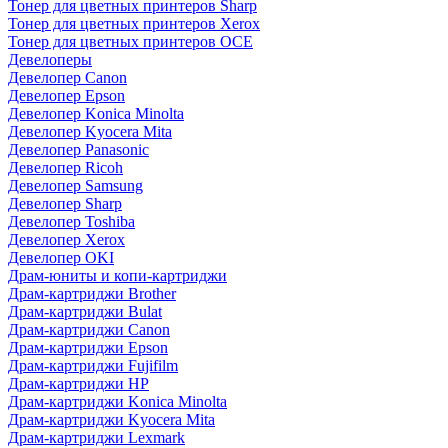
Тонер для цветных принтеров Sharp
Тонер для цветных принтеров Xerox
Тонер для цветных принтеров OCE
Девелоперы
Девелопер Canon
Девелопер Epson
Девелопер Konica Minolta
Девелопер Kyocera Mita
Девелопер Panasonic
Девелопер Ricoh
Девелопер Samsung
Девелопер Sharp
Девелопер Toshiba
Девелопер Xerox
Девелопер OKI
Драм-юниты и копи-картриджи
Драм-картриджи Brother
Драм-картриджи Bulat
Драм-картриджи Canon
Драм-картриджи Epson
Драм-картриджи Fujifilm
Драм-картриджи HP
Драм-картриджи Konica Minolta
Драм-картриджи Kyocera Mita
Драм-картриджи Lexmark