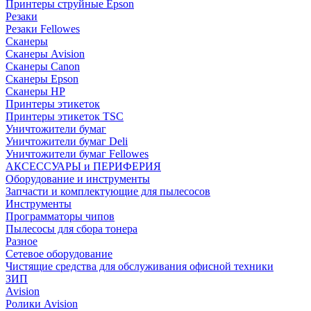
Принтеры струйные Epson
Резаки
Резаки Fellowes
Сканеры
Сканеры Avision
Сканеры Canon
Сканеры Epson
Сканеры HP
Принтеры этикеток
Принтеры этикеток TSC
Уничтожители бумаг
Уничтожители бумаг Deli
Уничтожители бумаг Fellowes
АКСЕССУАРЫ и ПЕРИФЕРИЯ
Оборудование и инструменты
Запчасти и комплектующие для пылесосов
Инструменты
Программаторы чипов
Пылесосы для сбора тонера
Разное
Сетевое оборудование
Чистящие средства для обслуживания офисной техники
ЗИП
Avision
Ролики Avision