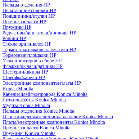
Пальцы отделения HP
Печатающие головки HP
Подшипники/втулки HP
Прочие запчасти HP
Пружины HP
Редукторы/двигатели/приводы HP
Ролики HP
Стёкла оригиналов HP
Термистры/термовыключатели HP
Тормозные площадки HP
Узлы принтеров в сборе HP
Флажки/рычаги/датчики HP
Шестерни/шкивы HP
Шлейфы/кабели HP
Электронные компоненты/платы HP
Konica Minolta
Кабели/шлейфы/провода Konica Minolta
Лотки/кассеты Konica Minolta
Муфты Konica Minolta
Пальцы отделения Konica Minolta
Пластины/держатели/направляющие Konica Minolta
Платы/электронные компоненты Konica Minolta
Прочие запчасти Konica Minolta
Пружины Konica Minolta
Редукторы/двигатели/приводы Konica Minolta