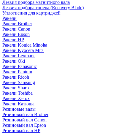
Лезвия подбора магнитного вала
Лезвия подбора тонера (Recovery Blade)
Уплотнения для картриджей
Ракели
Ракели Brother
Ракели Canon
Ракели Epson
Ракели HP
Ракели Konica Minolta
Ракели Kyocera Mita
Ракели Lexmark
Ракели Oki
Ракели Panasonic
Ракели Pantum
Ракели Ricoh
Ракели Samsung
Ракели Sharp
Ракели Toshiba
Ракели Xerox
Ракели Катюша
Резиновые валы
Резиновый вал Brother
Резиновый вал Canon
Резиновый вал Epson
Резиновый вал HP