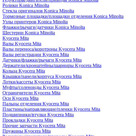
Ролики Konica Minolta
Стекла оригиналов Konica Minolta
Тормозные площадки/площадки отделения Konica Minolta
Узлы принтеров Konica Minolta
Флажки/рычаги/датчики Konica Minolta
Шестерни Konica Minolta
Kyocera Mita
Валы Kyocera Mita
Валы переноса/коротроны Kyocera Mita
Валы регистрации Kyocera Mita
Датчики/флажки/рычаги Kyocera Mita
Держатели/кронштейны/шарниры Kyocera Mita
Кольца Kyocera Mita
Крышки/панели/корпуса Kyocera Mita
Лотки/кассеты Kyocera Mita
Муфты/соленоиды Kyocera Mita
Ограничители Kyocera Mita
Оси Kyocera Mita
Пальцы отделения Kyocera Mita
Пластины/направляющие/пленки Kyocera Mita
Подшипники/втулки Kyocera Mita
Прокладки Kyocera Mita
Прочие запчасти Kyocera Mita
Пружины Kyocera Mita