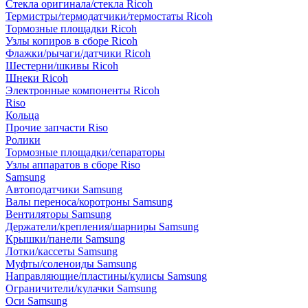
Стекла оригинала/стекла Ricoh
Термистры/термодатчики/термостаты Ricoh
Тормозные площадки Ricoh
Узлы копиров в сборе Ricoh
Флажки/рычаги/датчики Ricoh
Шестерни/шкивы Ricoh
Шнеки Ricoh
Электронные компоненты Ricoh
Riso
Кольца
Прочие запчасти Riso
Ролики
Тормозные площадки/сепараторы
Узлы аппаратов в сборе Riso
Samsung
Автоподатчики Samsung
Валы переноса/коротроны Samsung
Вентиляторы Samsung
Держатели/крепления/шарниры Samsung
Крышки/панели Samsung
Лотки/кассеты Samsung
Муфты/соленоиды Samsung
Направляющие/пластины/кулисы Samsung
Ограничители/кулачки Samsung
Оси Samsung