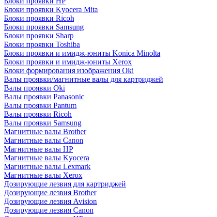
Блоки проявки HP
Блоки проявки Kyocera Mita
Блоки проявки Ricoh
Блоки проявки Samsung
Блоки проявки Sharp
Блоки проявки Toshiba
Блоки проявки и имидж-юниты Konica Minolta
Блоки проявки и имидж-юниты Xerox
Блоки формирования изображения Oki
Валы проявки/магнитные валы для картриджей
Валы проявки Oki
Валы проявки Panasonic
Валы проявки Pantum
Валы проявки Ricoh
Валы проявки Samsung
Магнитные валы Brother
Магнитные валы Canon
Магнитные валы HP
Магнитные валы Kyocera
Магнитные валы Lexmark
Магнитные валы Xerox
Дозирующие лезвия для картриджей
Дозирующие лезвия Brother
Дозирующие лезвия Avision
Дозирующие лезвия Canon