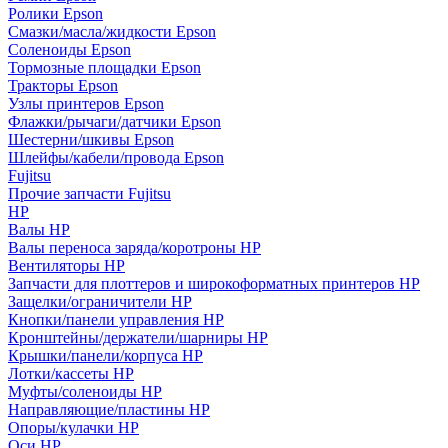
Ролики Epson
Смазки/масла/жидкости Epson
Соленоиды Epson
Тормозные площадки Epson
Тракторы Epson
Узлы принтеров Epson
Флажки/рычаги/датчики Epson
Шестерни/шкивы Epson
Шлейфы/кабели/провода Epson
Fujitsu
Прочие запчасти Fujitsu
HP
Валы HP
Валы переноса заряда/коротроны HP
Вентиляторы HP
Запчасти для плоттеров и широкоформатных принтеров HP
Защелки/ограничители HP
Кнопки/панели управления HP
Кронштейны/держатели/шарниры HP
Крышки/панели/корпуса HP
Лотки/кассеты HP
Муфты/соленоиды HP
Направляющие/пластины HP
Опоры/кулачки HP
Оси HP