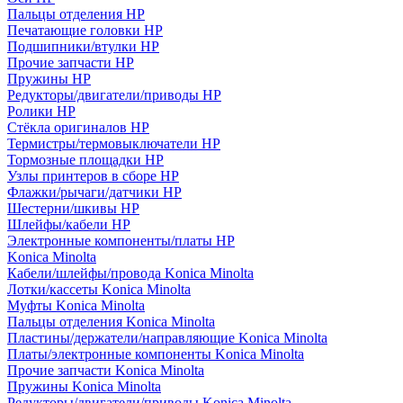
Пальцы отделения HP
Печатающие головки HP
Подшипники/втулки HP
Прочие запчасти HP
Пружины HP
Редукторы/двигатели/приводы HP
Ролики HP
Стёкла оригиналов HP
Термистры/термовыключатели HP
Тормозные площадки HP
Узлы принтеров в сборе HP
Флажки/рычаги/датчики HP
Шестерни/шкивы HP
Шлейфы/кабели HP
Электронные компоненты/платы HP
Konica Minolta
Кабели/шлейфы/провода Konica Minolta
Лотки/кассеты Konica Minolta
Муфты Konica Minolta
Пальцы отделения Konica Minolta
Пластины/держатели/направляющие Konica Minolta
Платы/электронные компоненты Konica Minolta
Прочие запчасти Konica Minolta
Пружины Konica Minolta
Редукторы/двигатели/приводы Konica Minolta