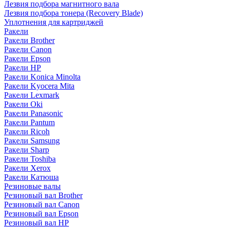
Лезвия подбора магнитного вала
Лезвия подбора тонера (Recovery Blade)
Уплотнения для картриджей
Ракели
Ракели Brother
Ракели Canon
Ракели Epson
Ракели HP
Ракели Konica Minolta
Ракели Kyocera Mita
Ракели Lexmark
Ракели Oki
Ракели Panasonic
Ракели Pantum
Ракели Ricoh
Ракели Samsung
Ракели Sharp
Ракели Toshiba
Ракели Xerox
Ракели Катюша
Резиновые валы
Резиновый вал Brother
Резиновый вал Canon
Резиновый вал Epson
Резиновый вал HP