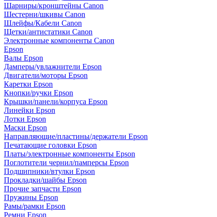
Шарниры/кронштейны Canon
Шестерни/шкивы Canon
Шлейфы/Кабели Canon
Щетки/антистатики Canon
Электронные компоненты Canon
Epson
Валы Epson
Дамперы/увлажнители Epson
Двигатели/моторы Epson
Каретки Epson
Кнопки/ручки Epson
Крышки/панели/корпуса Epson
Линейки Epson
Лотки Epson
Маски Epson
Направляющие/пластины/держатели Epson
Печатающие головки Epson
Платы/электронные компоненты Epson
Поглотители чернил/памперсы Epson
Подшипники/втулки Epson
Прокладки/шайбы Epson
Прочие запчасти Epson
Пружины Epson
Рамы/рамки Epson
Ремни Epson