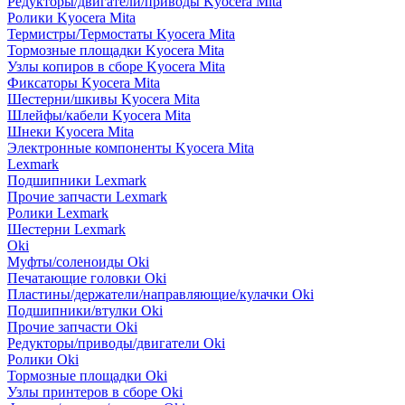
Редукторы/двигатели/приводы Kyocera Mita
Ролики Kyocera Mita
Термистры/Термостаты Kyocera Mita
Тормозные площадки Kyocera Mita
Узлы копиров в сборе Kyocera Mita
Фиксаторы Kyocera Mita
Шестерни/шкивы Kyocera Mita
Шлейфы/кабели Kyocera Mita
Шнеки Kyocera Mita
Электронные компоненты Kyocera Mita
Lexmark
Подшипники Lexmark
Прочие запчасти Lexmark
Ролики Lexmark
Шестерни Lexmark
Oki
Муфты/соленоиды Oki
Печатающие головки Oki
Пластины/держатели/направляющие/кулачки Oki
Подшипники/втулки Oki
Прочие запчасти Oki
Редукторы/приводы/двигатели Oki
Ролики Oki
Тормозные площадки Oki
Узлы принтеров в сборе Oki