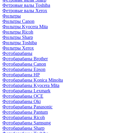
Фетровые валы Toshiba
Фетровые валы Xerox
Фильтры
Фильтры Canon
Фильтры Kyocera Mita
Фильтры Ricoh
Фильтры Sharp
Фильтры Toshiba
Фильтры Xerox
Фотобарабаны
Фотобарабаны Brother
Фотобарабаны Canon
Фотобарабаны Epson
Фотобарабаны HP
Фотобарабаны Konica Minolta
Фотобарабаны Kyocera Mita
Фотобарабаны Lexmark
Фотобарабаны OCE
Фотобарабаны Oki
Фотобарабаны Panasonic
Фотобарабаны Pantum
Фотобарабаны Ricoh
Фотобарабаны Samsung
Фотобарабаны Sharp