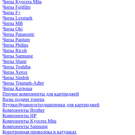
Чипы Kyocera Mita
Чипы Fujifilm
Чипы F+
Чипы Lexmark
Чипы MB
Чипы Oki
Чипы Panasonic
Чипы Pantum
Чипы Philips
Чипы Ricoh
Чипы Samsung
Чипы Sharp
Чипы Toshiba
Чипы Xerox
Чипы Sindoh
Чипы Triumph-Adler
Чипы Катюша
Прочие компоненты для картриджей
Валы подачи тонера
Втулки/бушинги/подшипники для картриджей
Компоненты Brother
Компоненты HP
Компоненты Kyocera Mita
Компоненты Samsung
Коротронная проволока в катушках