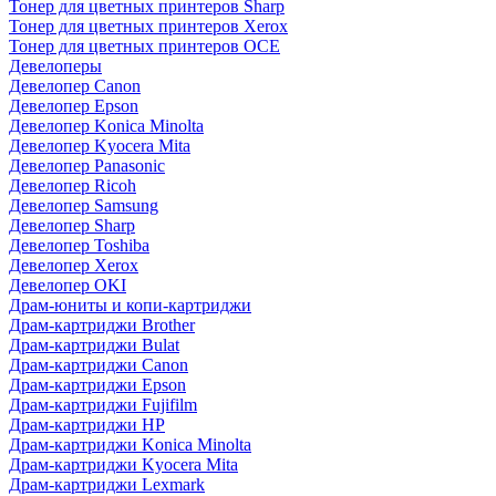
Тонер для цветных принтеров Sharp
Тонер для цветных принтеров Xerox
Тонер для цветных принтеров OCE
Девелоперы
Девелопер Canon
Девелопер Epson
Девелопер Konica Minolta
Девелопер Kyocera Mita
Девелопер Panasonic
Девелопер Ricoh
Девелопер Samsung
Девелопер Sharp
Девелопер Toshiba
Девелопер Xerox
Девелопер OKI
Драм-юниты и копи-картриджи
Драм-картриджи Brother
Драм-картриджи Bulat
Драм-картриджи Canon
Драм-картриджи Epson
Драм-картриджи Fujifilm
Драм-картриджи HP
Драм-картриджи Konica Minolta
Драм-картриджи Kyocera Mita
Драм-картриджи Lexmark