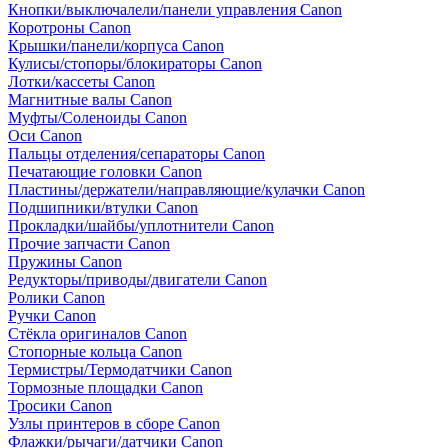
Кнопки/выключалели/панели управления Canon
Коротроны Canon
Крышки/панели/корпуса Canon
Кулисы/стопоры/блокираторы Canon
Лотки/кассеты Canon
Магнитные валы Canon
Муфты/Соленоиды Canon
Оси Canon
Пальцы отделения/сепараторы Canon
Печатающие головки Canon
Пластины/держатели/направляющие/кулачки Canon
Подшипники/втулки Canon
Прокладки/шайбы/уплотнители Canon
Прочие запчасти Canon
Пружины Canon
Редукторы/приводы/двигатели Canon
Ролики Canon
Ручки Canon
Стёкла оригиналов Canon
Стопорные кольца Canon
Термистры/Термодатчики Canon
Тормозные площадки Canon
Тросики Canon
Узлы принтеров в сборе Canon
Флажки/рычаги/датчики Canon