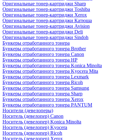
Оригинальные тонер-картриджи Sharp
Оригинальные тонер-картриджи Toshiba
Оригинальные тонер-картриджи Xerox
Оригинальные тонер-картриджи Катюша
Оригинальные тонер-картриджи Avision
Оригинальные тонер-картриджи Deli
Оригинальные тонер-картриджи Sindoh
Бункеры отработанного тонера
Бункеры отработанного тонера Brother
Бункеры отработанного тонера Canon
Бункеры отработанного тонера HP
Бункеры отработанного тонера Konica Minolta
Бункеры отработанного тонера Kyocera Mita
Бункеры отработанного тонера Lexmark
Бункеры отработанного тонера Ricoh
Бункеры отработанного тонера Samsung
Бункеры отработанного тонера Sharp
Бункеры отработанного тонера Xerox
Бункеры отработанного тонера PANTUM
Носители (девелоперы)
Носитель (девелопер) Canon
Носитель (девелопер) Konica Minolta
Носитель (девелопер) Kyocera
Носитель (девелопер) Ricoh
Носитель (девелопер) Xerox