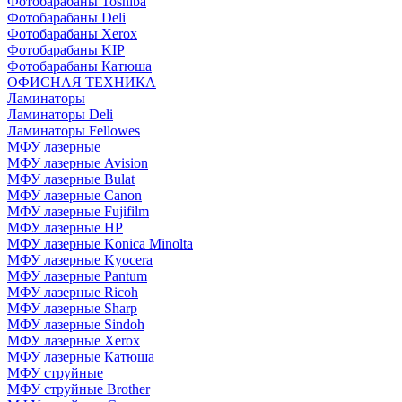
Фотобарабаны Toshiba
Фотобарабаны Deli
Фотобарабаны Xerox
Фотобарабаны KIP
Фотобарабаны Катюша
ОФИСНАЯ ТЕХНИКА
Ламинаторы
Ламинаторы Deli
Ламинаторы Fellowes
МФУ лазерные
МФУ лазерные Avision
МФУ лазерные Bulat
МФУ лазерные Canon
МФУ лазерные Fujifilm
МФУ лазерные HP
МФУ лазерные Konica Minolta
МФУ лазерные Kyocera
МФУ лазерные Pantum
МФУ лазерные Ricoh
МФУ лазерные Sharp
МФУ лазерные Sindoh
МФУ лазерные Xerox
МФУ лазерные Катюша
МФУ струйные
МФУ струйные Brother