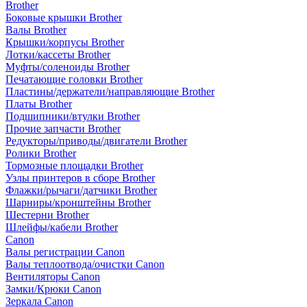
Brother
Боковые крышки Brother
Валы Brother
Крышки/корпусы Brother
Лотки/кассеты Brother
Муфты/соленоиды Brother
Печатающие головки Brother
Пластины/держатели/направляющие Brother
Платы Brother
Подшипники/втулки Brother
Прочие запчасти Brother
Редукторы/приводы/двигатели Brother
Ролики Brother
Тормозные площадки Brother
Узлы принтеров в сборе Brother
Флажки/рычаги/датчики Brother
Шарниры/кронштейны Brother
Шестерни Brother
Шлейфы/кабели Brother
Canon
Валы регистрации Canon
Валы теплоотвода/очистки Canon
Вентиляторы Canon
Замки/Крюки Canon
Зеркала Canon