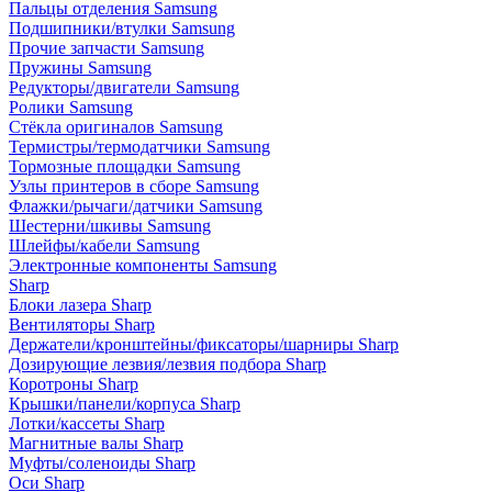
Пальцы отделения Samsung
Подшипники/втулки Samsung
Прочие запчасти Samsung
Пружины Samsung
Редукторы/двигатели Samsung
Ролики Samsung
Стёкла оригиналов Samsung
Термистры/термодатчики Samsung
Тормозные площадки Samsung
Узлы принтеров в сборе Samsung
Флажки/рычаги/датчики Samsung
Шестерни/шкивы Samsung
Шлейфы/кабели Samsung
Электронные компоненты Samsung
Sharp
Блоки лазера Sharp
Вентиляторы Sharp
Держатели/кронштейны/фиксаторы/шарниры Sharp
Дозирующие лезвия/лезвия подбора Sharp
Коротроны Sharp
Крышки/панели/корпуса Sharp
Лотки/кассеты Sharp
Магнитные валы Sharp
Муфты/соленоиды Sharp
Оси Sharp