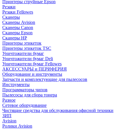
Принтеры струйные Epson
Резаки
Резаки Fellowes
Сканеры
Сканеры Avision
Сканеры Canon
Сканеры Epson
Сканеры HP
Принтеры этикеток
Принтеры этикеток TSC
Уничтожители бумаг
Уничтожители бумаг Deli
Уничтожители бумаг Fellowes
АКСЕССУАРЫ и ПЕРИФЕРИЯ
Оборудование и инструменты
Запчасти и комплектующие для пылесосов
Инструменты
Программаторы чипов
Пылесосы для сбора тонера
Разное
Сетевое оборудование
Чистящие средства для обслуживания офисной техники
ЗИП
Avision
Ролики Avision