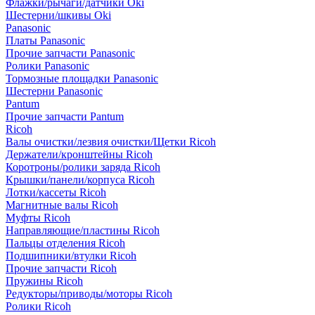
Флажки/рычаги/датчики Oki
Шестерни/шкивы Oki
Panasonic
Платы Panasonic
Прочие запчасти Panasonic
Ролики Panasonic
Тормозные площадки Panasonic
Шестерни Panasonic
Pantum
Прочие запчасти Pantum
Ricoh
Валы очистки/лезвия очистки/Щетки Ricoh
Держатели/кронштейны Ricoh
Коротроны/ролики заряда Ricoh
Крышки/панели/корпуса Ricoh
Лотки/кассеты Ricoh
Магнитные валы Ricoh
Муфты Ricoh
Направляющие/пластины Ricoh
Пальцы отделения Ricoh
Подшипники/втулки Ricoh
Прочие запчасти Ricoh
Пружины Ricoh
Редукторы/приводы/моторы Ricoh
Ролики Ricoh