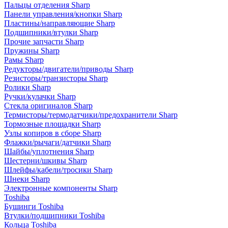
Пальцы отделения Sharp
Панели управления/кнопки Sharp
Пластины/направляющие Sharp
Подшипники/втулки Sharp
Прочие запчасти Sharp
Пружины Sharp
Рамы Sharp
Редукторы/двигатели/приводы Sharp
Резисторы/транзисторы Sharp
Ролики Sharp
Ручки/кулачки Sharp
Стекла оригиналов Sharp
Термисторы/термодатчики/предохранители Sharp
Тормозные площадки Sharp
Узлы копиров в сборе Sharp
Флажки/рычаги/датчики Sharp
Шайбы/уплотнения Sharp
Шестерни/шкивы Sharp
Шлейфы/кабели/тросики Sharp
Шнеки Sharp
Электронные компоненты Sharp
Toshiba
Бушинги Toshiba
Втулки/подшипники Toshiba
Кольца Toshiba