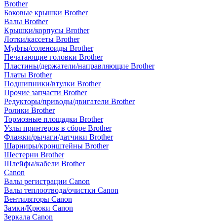
Brother
Боковые крышки Brother
Валы Brother
Крышки/корпусы Brother
Лотки/кассеты Brother
Муфты/соленоиды Brother
Печатающие головки Brother
Пластины/держатели/направляющие Brother
Платы Brother
Подшипники/втулки Brother
Прочие запчасти Brother
Редукторы/приводы/двигатели Brother
Ролики Brother
Тормозные площадки Brother
Узлы принтеров в сборе Brother
Флажки/рычаги/датчики Brother
Шарниры/кронштейны Brother
Шестерни Brother
Шлейфы/кабели Brother
Canon
Валы регистрации Canon
Валы теплоотвода/очистки Canon
Вентиляторы Canon
Замки/Крюки Canon
Зеркала Canon