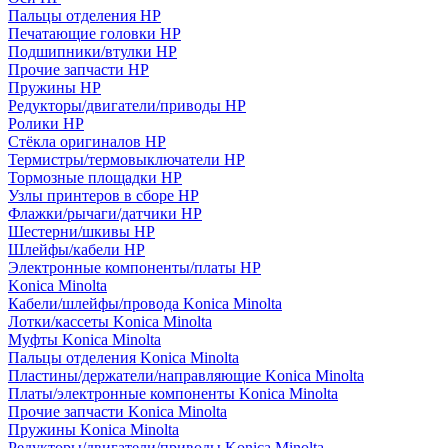
Пальцы отделения HP
Печатающие головки HP
Подшипники/втулки HP
Прочие запчасти HP
Пружины HP
Редукторы/двигатели/приводы HP
Ролики HP
Стёкла оригиналов HP
Термистры/термовыключатели HP
Тормозные площадки HP
Узлы принтеров в сборе HP
Флажки/рычаги/датчики HP
Шестерни/шкивы HP
Шлейфы/кабели HP
Электронные компоненты/платы HP
Konica Minolta
Кабели/шлейфы/провода Konica Minolta
Лотки/кассеты Konica Minolta
Муфты Konica Minolta
Пальцы отделения Konica Minolta
Пластины/держатели/направляющие Konica Minolta
Платы/электронные компоненты Konica Minolta
Прочие запчасти Konica Minolta
Пружины Konica Minolta
Редукторы/двигатели/приводы Konica Minolta