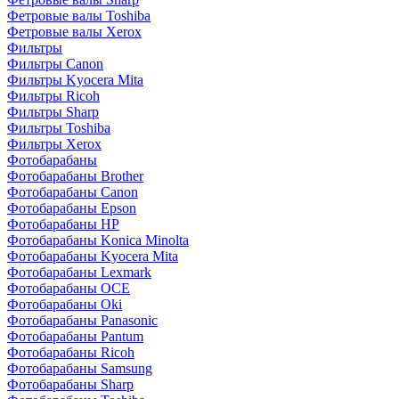
Фетровые валы Toshiba
Фетровые валы Xerox
Фильтры
Фильтры Canon
Фильтры Kyocera Mita
Фильтры Ricoh
Фильтры Sharp
Фильтры Toshiba
Фильтры Xerox
Фотобарабаны
Фотобарабаны Brother
Фотобарабаны Canon
Фотобарабаны Epson
Фотобарабаны HP
Фотобарабаны Konica Minolta
Фотобарабаны Kyocera Mita
Фотобарабаны Lexmark
Фотобарабаны OCE
Фотобарабаны Oki
Фотобарабаны Panasonic
Фотобарабаны Pantum
Фотобарабаны Ricoh
Фотобарабаны Samsung
Фотобарабаны Sharp