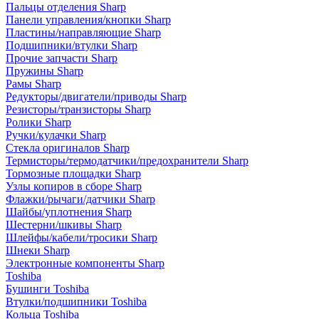
Пальцы отделения Sharp
Панели управления/кнопки Sharp
Пластины/направляющие Sharp
Подшипники/втулки Sharp
Прочие запчасти Sharp
Пружины Sharp
Рамы Sharp
Редукторы/двигатели/приводы Sharp
Резисторы/транзисторы Sharp
Ролики Sharp
Ручки/кулачки Sharp
Стекла оригиналов Sharp
Термисторы/термодатчики/предохранители Sharp
Тормозные площадки Sharp
Узлы копиров в сборе Sharp
Флажки/рычаги/датчики Sharp
Шайбы/уплотнения Sharp
Шестерни/шкивы Sharp
Шлейфы/кабели/тросики Sharp
Шнеки Sharp
Электронные компоненты Sharp
Toshiba
Бушинги Toshiba
Втулки/подшипники Toshiba
Кольца Toshiba