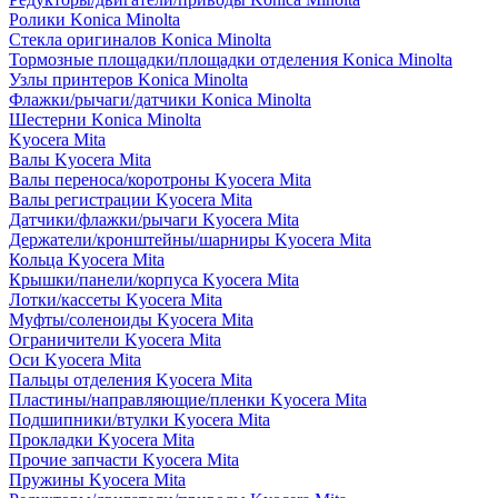
Ролики Konica Minolta
Стекла оригиналов Konica Minolta
Тормозные площадки/площадки отделения Konica Minolta
Узлы принтеров Konica Minolta
Флажки/рычаги/датчики Konica Minolta
Шестерни Konica Minolta
Kyocera Mita
Валы Kyocera Mita
Валы переноса/коротроны Kyocera Mita
Валы регистрации Kyocera Mita
Датчики/флажки/рычаги Kyocera Mita
Держатели/кронштейны/шарниры Kyocera Mita
Кольца Kyocera Mita
Крышки/панели/корпуса Kyocera Mita
Лотки/кассеты Kyocera Mita
Муфты/соленоиды Kyocera Mita
Ограничители Kyocera Mita
Оси Kyocera Mita
Пальцы отделения Kyocera Mita
Пластины/направляющие/пленки Kyocera Mita
Подшипники/втулки Kyocera Mita
Прокладки Kyocera Mita
Прочие запчасти Kyocera Mita
Пружины Kyocera Mita