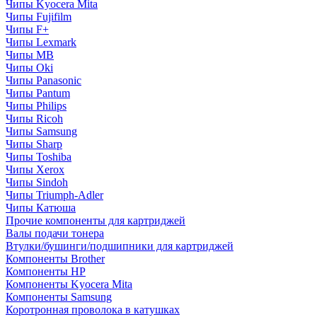
Чипы Kyocera Mita
Чипы Fujifilm
Чипы F+
Чипы Lexmark
Чипы MB
Чипы Oki
Чипы Panasonic
Чипы Pantum
Чипы Philips
Чипы Ricoh
Чипы Samsung
Чипы Sharp
Чипы Toshiba
Чипы Xerox
Чипы Sindoh
Чипы Triumph-Adler
Чипы Катюша
Прочие компоненты для картриджей
Валы подачи тонера
Втулки/бушинги/подшипники для картриджей
Компоненты Brother
Компоненты HP
Компоненты Kyocera Mita
Компоненты Samsung
Коротронная проволока в катушках