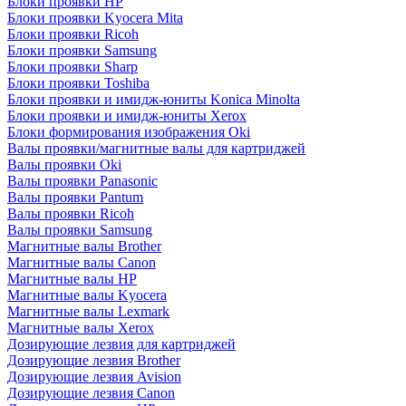
Блоки проявки HP
Блоки проявки Kyocera Mita
Блоки проявки Ricoh
Блоки проявки Samsung
Блоки проявки Sharp
Блоки проявки Toshiba
Блоки проявки и имидж-юниты Konica Minolta
Блоки проявки и имидж-юниты Xerox
Блоки формирования изображения Oki
Валы проявки/магнитные валы для картриджей
Валы проявки Oki
Валы проявки Panasonic
Валы проявки Pantum
Валы проявки Ricoh
Валы проявки Samsung
Магнитные валы Brother
Магнитные валы Canon
Магнитные валы HP
Магнитные валы Kyocera
Магнитные валы Lexmark
Магнитные валы Xerox
Дозирующие лезвия для картриджей
Дозирующие лезвия Brother
Дозирующие лезвия Avision
Дозирующие лезвия Canon