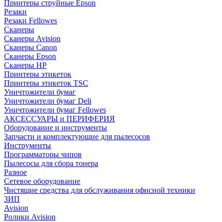
Принтеры струйные Epson
Резаки
Резаки Fellowes
Сканеры
Сканеры Avision
Сканеры Canon
Сканеры Epson
Сканеры HP
Принтеры этикеток
Принтеры этикеток TSC
Уничтожители бумаг
Уничтожители бумаг Deli
Уничтожители бумаг Fellowes
АКСЕССУАРЫ и ПЕРИФЕРИЯ
Оборудование и инструменты
Запчасти и комплектующие для пылесосов
Инструменты
Программаторы чипов
Пылесосы для сбора тонера
Разное
Сетевое оборудование
Чистящие средства для обслуживания офисной техники
ЗИП
Avision
Ролики Avision