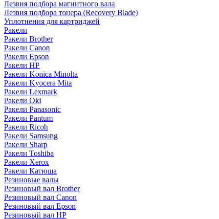
Лезвия подбора магнитного вала
Лезвия подбора тонера (Recovery Blade)
Уплотнения для картриджей
Ракели
Ракели Brother
Ракели Canon
Ракели Epson
Ракели HP
Ракели Konica Minolta
Ракели Kyocera Mita
Ракели Lexmark
Ракели Oki
Ракели Panasonic
Ракели Pantum
Ракели Ricoh
Ракели Samsung
Ракели Sharp
Ракели Toshiba
Ракели Xerox
Ракели Катюша
Резиновые валы
Резиновый вал Brother
Резиновый вал Canon
Резиновый вал Epson
Резиновый вал HP