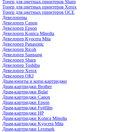
Тонер для цветных принтеров Sharp
Тонер для цветных принтеров Xerox
Тонер для цветных принтеров OCE
Девелоперы
Девелопер Canon
Девелопер Epson
Девелопер Konica Minolta
Девелопер Kyocera Mita
Девелопер Panasonic
Девелопер Ricoh
Девелопер Samsung
Девелопер Sharp
Девелопер Toshiba
Девелопер Xerox
Девелопер OKI
Драм-юниты и копи-картриджи
Драм-картриджи Brother
Драм-картриджи Bulat
Драм-картриджи Canon
Драм-картриджи Epson
Драм-картриджи Fujifilm
Драм-картриджи HP
Драм-картриджи Konica Minolta
Драм-картриджи Kyocera Mita
Драм-картриджи Lexmark