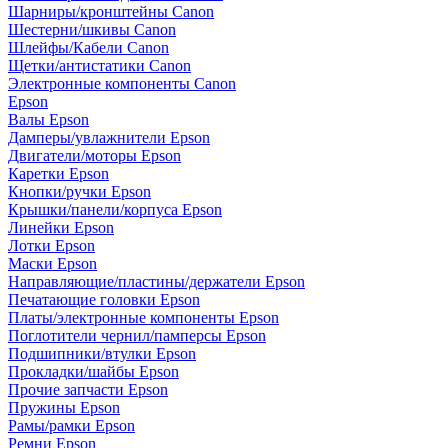
Шарниры/кронштейны Canon
Шестерни/шкивы Canon
Шлейфы/Кабели Canon
Щетки/антистатики Canon
Электронные компоненты Canon
Epson
Валы Epson
Дамперы/увлажнители Epson
Двигатели/моторы Epson
Каретки Epson
Кнопки/ручки Epson
Крышки/панели/корпуса Epson
Линейки Epson
Лотки Epson
Маски Epson
Направляющие/пластины/держатели Epson
Печатающие головки Epson
Платы/электронные компоненты Epson
Поглотители чернил/памперсы Epson
Подшипники/втулки Epson
Прокладки/шайбы Epson
Прочие запчасти Epson
Пружины Epson
Рамы/рамки Epson
Ремни Epson