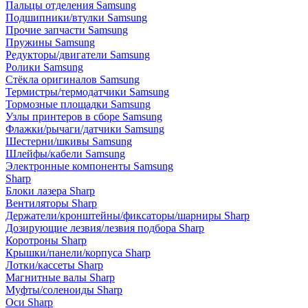
Пальцы отделения Samsung
Подшипники/втулки Samsung
Прочие запчасти Samsung
Пружины Samsung
Редукторы/двигатели Samsung
Ролики Samsung
Стёкла оригиналов Samsung
Термистры/термодатчики Samsung
Тормозные площадки Samsung
Узлы принтеров в сборе Samsung
Флажки/рычаги/датчики Samsung
Шестерни/шкивы Samsung
Шлейфы/кабели Samsung
Электронные компоненты Samsung
Sharp
Блоки лазера Sharp
Вентиляторы Sharp
Держатели/кронштейны/фиксаторы/шарниры Sharp
Дозирующие лезвия/лезвия подбора Sharp
Коротроны Sharp
Крышки/панели/корпуса Sharp
Лотки/кассеты Sharp
Магнитные валы Sharp
Муфты/соленоиды Sharp
Оси Sharp