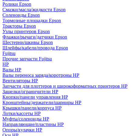
Ролики Epson
Смазки/масла/жидкости Epson
Соленоиды Epson
Тормозные площадки Epson
Тракторы Epson
Узлы принтеров Epson
Флажки/рычаги/датчики Epson
Шестерни/шкивы Epson
Шлейфы/кабели/провода Epson
Fujitsu
Прочие запчасти Fujitsu
HP
Валы HP
Валы переноса заряда/коротроны HP
Вентиляторы HP
Запчасти для плоттеров и широкоформатных принтеров HP
Защелки/ограничители HP
Кнопки/панели управления HP
Кронштейны/держатели/шарниры HP
Крышки/панели/корпуса HP
Лотки/кассеты HP
Муфты/соленоиды HP
Направляющие/пластины HP
Опоры/кулачки HP
Оси HP