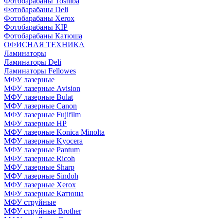
Фотобарабаны Toshiba
Фотобарабаны Deli
Фотобарабаны Xerox
Фотобарабаны KIP
Фотобарабаны Катюша
ОФИСНАЯ ТЕХНИКА
Ламинаторы
Ламинаторы Deli
Ламинаторы Fellowes
МФУ лазерные
МФУ лазерные Avision
МФУ лазерные Bulat
МФУ лазерные Canon
МФУ лазерные Fujifilm
МФУ лазерные HP
МФУ лазерные Konica Minolta
МФУ лазерные Kyocera
МФУ лазерные Pantum
МФУ лазерные Ricoh
МФУ лазерные Sharp
МФУ лазерные Sindoh
МФУ лазерные Xerox
МФУ лазерные Катюша
МФУ струйные
МФУ струйные Brother