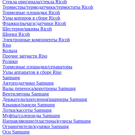
Стекла оригинала/стекла Ricoh
Термистры/термодатчики/термостаты Ricoh
Тормозные площадки Ricoh
Узлы копиров в сборе Ricoh
Флажки/рычаги/датчики Ricoh
Шестерни/шкивы Ricoh
Шнеки Ricoh
Электронные компоненты Ricoh
Riso
Кольца
Прочие запчасти Riso
Ролики
Тормозные площадки/сепараторы
Узлы аппаратов в сборе Riso
Samsung
Автоподатчики Samsung
Валы переноса/коротроны Samsung
Вентиляторы Samsung
Держатели/крепления/шарниры Samsung
Крышки/панели Samsung
Лотки/кассеты Samsung
Муфты/соленоиды Samsung
Направляющие/пластины/кулисы Samsung
Ограничители/кулачки Samsung
Оси Samsung