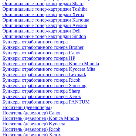
Оригинальные тонер-картриджи Sharp
Оригинальные тонер-картриджи Toshiba
Оригинальные тонер-картриджи Xerox
Оригинальные тонер-картриджи Катюша
Оригинальные тонер-картриджи Avision
Оригинальные тонер-картриджи Deli
Оригинальные тонер-картриджи Sindoh
Бункеры отработанного тонера
Бункеры отработанного тонера Brother
Бункеры отработанного тонера Canon
Бункеры отработанного тонера HP
Бункеры отработанного тонера Konica Minolta
Бункеры отработанного тонера Kyocera Mita
Бункеры отработанного тонера Lexmark
Бункеры отработанного тонера Ricoh
Бункеры отработанного тонера Samsung
Бункеры отработанного тонера Sharp
Бункеры отработанного тонера Xerox
Бункеры отработанного тонера PANTUM
Носители (девелоперы)
Носитель (девелопер) Canon
Носитель (девелопер) Konica Minolta
Носитель (девелопер) Kyocera
Носитель (девелопер) Ricoh
Носитель (девелопер) Xerox