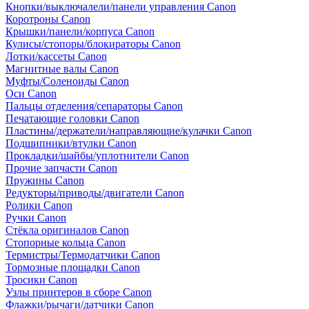
Кнопки/выключалели/панели управления Canon
Коротроны Canon
Крышки/панели/корпуса Canon
Кулисы/стопоры/блокираторы Canon
Лотки/кассеты Canon
Магнитные валы Canon
Муфты/Соленоиды Canon
Оси Canon
Пальцы отделения/сепараторы Canon
Печатающие головки Canon
Пластины/держатели/направляющие/кулачки Canon
Подшипники/втулки Canon
Прокладки/шайбы/уплотнители Canon
Прочие запчасти Canon
Пружины Canon
Редукторы/приводы/двигатели Canon
Ролики Canon
Ручки Canon
Стёкла оригиналов Canon
Стопорные кольца Canon
Термистры/Термодатчики Canon
Тормозные площадки Canon
Тросики Canon
Узлы принтеров в сборе Canon
Флажки/рычаги/датчики Canon