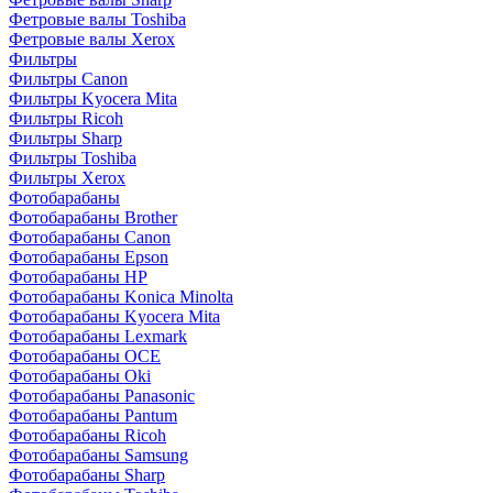
Фетровые валы Toshiba
Фетровые валы Xerox
Фильтры
Фильтры Canon
Фильтры Kyocera Mita
Фильтры Ricoh
Фильтры Sharp
Фильтры Toshiba
Фильтры Xerox
Фотобарабаны
Фотобарабаны Brother
Фотобарабаны Canon
Фотобарабаны Epson
Фотобарабаны HP
Фотобарабаны Konica Minolta
Фотобарабаны Kyocera Mita
Фотобарабаны Lexmark
Фотобарабаны OCE
Фотобарабаны Oki
Фотобарабаны Panasonic
Фотобарабаны Pantum
Фотобарабаны Ricoh
Фотобарабаны Samsung
Фотобарабаны Sharp