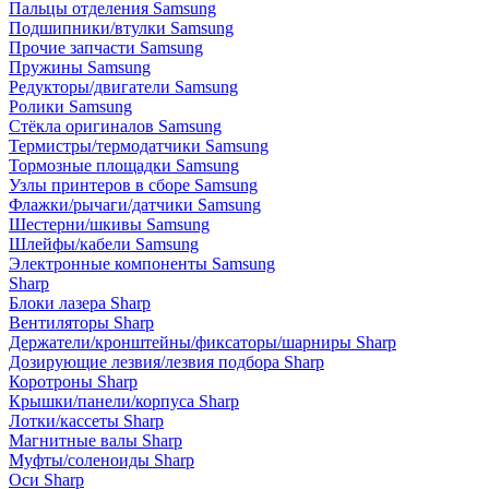
Пальцы отделения Samsung
Подшипники/втулки Samsung
Прочие запчасти Samsung
Пружины Samsung
Редукторы/двигатели Samsung
Ролики Samsung
Стёкла оригиналов Samsung
Термистры/термодатчики Samsung
Тормозные площадки Samsung
Узлы принтеров в сборе Samsung
Флажки/рычаги/датчики Samsung
Шестерни/шкивы Samsung
Шлейфы/кабели Samsung
Электронные компоненты Samsung
Sharp
Блоки лазера Sharp
Вентиляторы Sharp
Держатели/кронштейны/фиксаторы/шарниры Sharp
Дозирующие лезвия/лезвия подбора Sharp
Коротроны Sharp
Крышки/панели/корпуса Sharp
Лотки/кассеты Sharp
Магнитные валы Sharp
Муфты/соленоиды Sharp
Оси Sharp