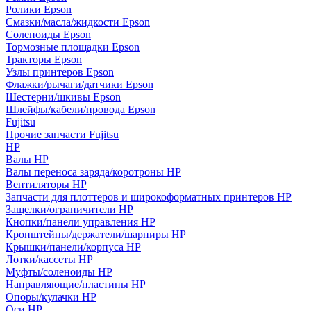
Ролики Epson
Смазки/масла/жидкости Epson
Соленоиды Epson
Тормозные площадки Epson
Тракторы Epson
Узлы принтеров Epson
Флажки/рычаги/датчики Epson
Шестерни/шкивы Epson
Шлейфы/кабели/провода Epson
Fujitsu
Прочие запчасти Fujitsu
HP
Валы HP
Валы переноса заряда/коротроны HP
Вентиляторы HP
Запчасти для плоттеров и широкоформатных принтеров HP
Защелки/ограничители HP
Кнопки/панели управления HP
Кронштейны/держатели/шарниры HP
Крышки/панели/корпуса HP
Лотки/кассеты HP
Муфты/соленоиды HP
Направляющие/пластины HP
Опоры/кулачки HP
Оси HP