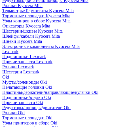
Редукторы/двигатели/приводы Kyocera Mita
Ролики Kyocera Mita
Термистры/Термостаты Kyocera Mita
Тормозные площадки Kyocera Mita
Узлы копиров в сборе Kyocera Mita
Фиксаторы Kyocera Mita
Шестерни/шкивы Kyocera Mita
Шлейфы/кабели Kyocera Mita
Шнеки Kyocera Mita
Электронные компоненты Kyocera Mita
Lexmark
Подшипники Lexmark
Прочие запчасти Lexmark
Ролики Lexmark
Шестерни Lexmark
Oki
Муфты/соленоиды Oki
Печатающие головки Oki
Пластины/держатели/направляющие/кулачки Oki
Подшипники/втулки Oki
Прочие запчасти Oki
Редукторы/приводы/двигатели Oki
Ролики Oki
Тормозные площадки Oki
Узлы принтеров в сборе Oki