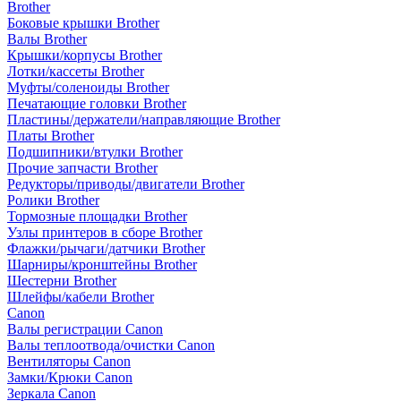
Brother
Боковые крышки Brother
Валы Brother
Крышки/корпусы Brother
Лотки/кассеты Brother
Муфты/соленоиды Brother
Печатающие головки Brother
Пластины/держатели/направляющие Brother
Платы Brother
Подшипники/втулки Brother
Прочие запчасти Brother
Редукторы/приводы/двигатели Brother
Ролики Brother
Тормозные площадки Brother
Узлы принтеров в сборе Brother
Флажки/рычаги/датчики Brother
Шарниры/кронштейны Brother
Шестерни Brother
Шлейфы/кабели Brother
Canon
Валы регистрации Canon
Валы теплоотвода/очистки Canon
Вентиляторы Canon
Замки/Крюки Canon
Зеркала Canon