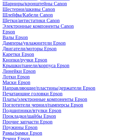
Шарниры/кронштейны Canon
Шестерни/шкивы Canon
Шлейфы/Кабели Canon
Щетки/антистатики Canon
Электронные компоненты Canon
Epson
Валы Epson
Дамперы/увлажнители Epson
Двигатели/моторы Epson
Каретки Epson
Кнопки/ручки Epson
Крышки/панели/корпуса Epson
Линейки Epson
Лотки Epson
Маски Epson
Направляющие/пластины/держатели Epson
Печатающие головки Epson
Платы/электронные компоненты Epson
Поглотители чернил/памперсы Epson
Подшипники/втулки Epson
Прокладки/шайбы Epson
Прочие запчасти Epson
Пружины Epson
Рамы/рамки Epson
Ремни Epson