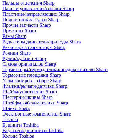
Пальцы отделения Sharp
Панели управления/кнопки Sharp
Пластины/направляющие Sharp
Подшипники/втулки Sharp
Прочие запчасти Sharp
Пружины Sharp
Рамы Sharp
Редукторы/двигатели/приводы Sharp
Резисторы/транзисторы Sharp
Ролики Sharp
Ручки/кулачки Sharp
Стекла оригиналов Sharp
Термисторы/термодатчики/предохранители Sharp
Тормозные площадки Sharp
Узлы копиров в сборе Sharp
Флажки/рычаги/датчики Sharp
Шайбы/уплотнения Sharp
Шестерни/шкивы Sharp
Шлейфы/кабели/тросики Sharp
Шнеки Sharp
Электронные компоненты Sharp
Toshiba
Бушинги Toshiba
Втулки/подшипники Toshiba
Кольца Toshiba