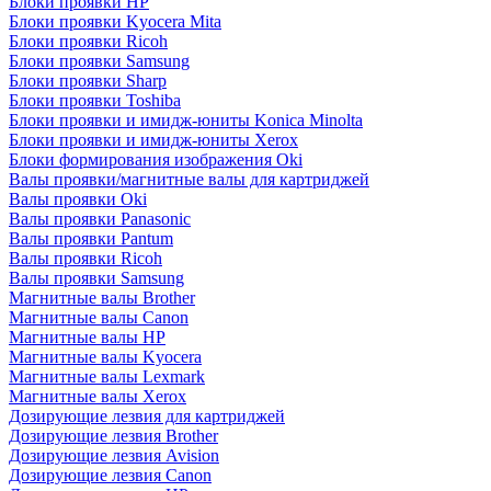
Блоки проявки HP
Блоки проявки Kyocera Mita
Блоки проявки Ricoh
Блоки проявки Samsung
Блоки проявки Sharp
Блоки проявки Toshiba
Блоки проявки и имидж-юниты Konica Minolta
Блоки проявки и имидж-юниты Xerox
Блоки формирования изображения Oki
Валы проявки/магнитные валы для картриджей
Валы проявки Oki
Валы проявки Panasonic
Валы проявки Pantum
Валы проявки Ricoh
Валы проявки Samsung
Магнитные валы Brother
Магнитные валы Canon
Магнитные валы HP
Магнитные валы Kyocera
Магнитные валы Lexmark
Магнитные валы Xerox
Дозирующие лезвия для картриджей
Дозирующие лезвия Brother
Дозирующие лезвия Avision
Дозирующие лезвия Canon