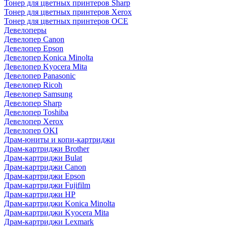
Тонер для цветных принтеров Sharp
Тонер для цветных принтеров Xerox
Тонер для цветных принтеров OCE
Девелоперы
Девелопер Canon
Девелопер Epson
Девелопер Konica Minolta
Девелопер Kyocera Mita
Девелопер Panasonic
Девелопер Ricoh
Девелопер Samsung
Девелопер Sharp
Девелопер Toshiba
Девелопер Xerox
Девелопер OKI
Драм-юниты и копи-картриджи
Драм-картриджи Brother
Драм-картриджи Bulat
Драм-картриджи Canon
Драм-картриджи Epson
Драм-картриджи Fujifilm
Драм-картриджи HP
Драм-картриджи Konica Minolta
Драм-картриджи Kyocera Mita
Драм-картриджи Lexmark