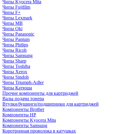
Чипы Kyocera Mita
Чипы Fujifilm
Чипы F+
Чипы Lexmark
Чипы MB
Чипы Oki
Чипы Panasonic
Чипы Pantum
Чипы Philips
Чипы Ricoh
Чипы Samsung
Чипы Sharp
Чипы Toshiba
Чипы Xerox
Чипы Sindoh
Чипы Triumph-Adler
Чипы Катюша
Прочие компоненты для картриджей
Валы подачи тонера
Втулки/бушинги/подшипники для картриджей
Компоненты Brother
Компоненты HP
Компоненты Kyocera Mita
Компоненты Samsung
Коротронная проволока в катушках