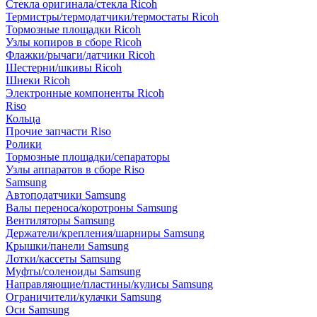
Стекла оригинала/стекла Ricoh
Термистры/термодатчики/термостаты Ricoh
Тормозные площадки Ricoh
Узлы копиров в сборе Ricoh
Флажки/рычаги/датчики Ricoh
Шестерни/шкивы Ricoh
Шнеки Ricoh
Электронные компоненты Ricoh
Riso
Кольца
Прочие запчасти Riso
Ролики
Тормозные площадки/сепараторы
Узлы аппаратов в сборе Riso
Samsung
Автоподатчики Samsung
Валы переноса/коротроны Samsung
Вентиляторы Samsung
Держатели/крепления/шарниры Samsung
Крышки/панели Samsung
Лотки/кассеты Samsung
Муфты/соленоиды Samsung
Направляющие/пластины/кулисы Samsung
Ограничители/кулачки Samsung
Оси Samsung