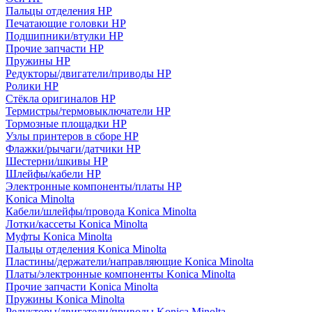
Пальцы отделения HP
Печатающие головки HP
Подшипники/втулки HP
Прочие запчасти HP
Пружины HP
Редукторы/двигатели/приводы HP
Ролики HP
Стёкла оригиналов HP
Термистры/термовыключатели HP
Тормозные площадки HP
Узлы принтеров в сборе HP
Флажки/рычаги/датчики HP
Шестерни/шкивы HP
Шлейфы/кабели HP
Электронные компоненты/платы HP
Konica Minolta
Кабели/шлейфы/провода Konica Minolta
Лотки/кассеты Konica Minolta
Муфты Konica Minolta
Пальцы отделения Konica Minolta
Пластины/держатели/направляющие Konica Minolta
Платы/электронные компоненты Konica Minolta
Прочие запчасти Konica Minolta
Пружины Konica Minolta
Редукторы/двигатели/приводы Konica Minolta