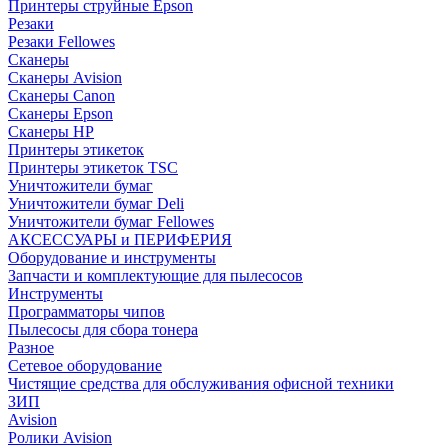
Принтеры струйные Epson
Резаки
Резаки Fellowes
Сканеры
Сканеры Avision
Сканеры Canon
Сканеры Epson
Сканеры HP
Принтеры этикеток
Принтеры этикеток TSC
Уничтожители бумаг
Уничтожители бумаг Deli
Уничтожители бумаг Fellowes
АКСЕССУАРЫ и ПЕРИФЕРИЯ
Оборудование и инструменты
Запчасти и комплектующие для пылесосов
Инструменты
Программаторы чипов
Пылесосы для сбора тонера
Разное
Сетевое оборудование
Чистящие средства для обслуживания офисной техники
ЗИП
Avision
Ролики Avision