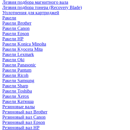
Лезвия подбора магнитного вала
Лезвия подбора тонера (Recovery Blade)
Уплотнения для картриджей
Ракели
Ракели Brother
Ракели Canon
Ракели Epson
Ракели HP
Ракели Konica Minolta
Ракели Kyocera Mita
Ракели Lexmark
Ракели Oki
Ракели Panasonic
Ракели Pantum
Ракели Ricoh
Ракели Samsung
Ракели Sharp
Ракели Toshiba
Ракели Xerox
Ракели Катюша
Резиновые валы
Резиновый вал Brother
Резиновый вал Canon
Резиновый вал Epson
Резиновый вал HP