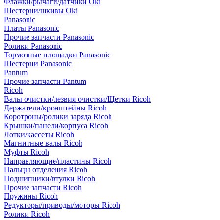
Флажки/рычаги/датчики Oki
Шестерни/шкивы Oki
Panasonic
Платы Panasonic
Прочие запчасти Panasonic
Ролики Panasonic
Тормозные площадки Panasonic
Шестерни Panasonic
Pantum
Прочие запчасти Pantum
Ricoh
Валы очистки/лезвия очистки/Щетки Ricoh
Держатели/кронштейны Ricoh
Коротроны/ролики заряда Ricoh
Крышки/панели/корпуса Ricoh
Лотки/кассеты Ricoh
Магнитные валы Ricoh
Муфты Ricoh
Направляющие/пластины Ricoh
Пальцы отделения Ricoh
Подшипники/втулки Ricoh
Прочие запчасти Ricoh
Пружины Ricoh
Редукторы/приводы/моторы Ricoh
Ролики Ricoh