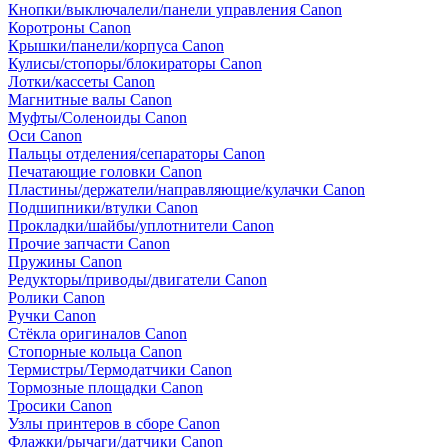
Кнопки/выключалели/панели управления Canon
Коротроны Canon
Крышки/панели/корпуса Canon
Кулисы/стопоры/блокираторы Canon
Лотки/кассеты Canon
Магнитные валы Canon
Муфты/Соленоиды Canon
Оси Canon
Пальцы отделения/сепараторы Canon
Печатающие головки Canon
Пластины/держатели/направляющие/кулачки Canon
Подшипники/втулки Canon
Прокладки/шайбы/уплотнители Canon
Прочие запчасти Canon
Пружины Canon
Редукторы/приводы/двигатели Canon
Ролики Canon
Ручки Canon
Стёкла оригиналов Canon
Стопорные кольца Canon
Термистры/Термодатчики Canon
Тормозные площадки Canon
Тросики Canon
Узлы принтеров в сборе Canon
Флажки/рычаги/датчики Canon