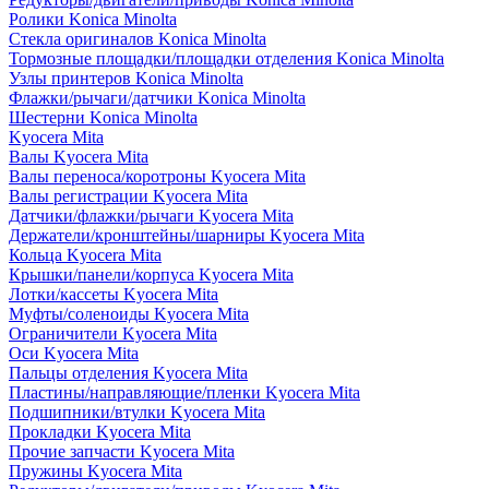
Ролики Konica Minolta
Стекла оригиналов Konica Minolta
Тормозные площадки/площадки отделения Konica Minolta
Узлы принтеров Konica Minolta
Флажки/рычаги/датчики Konica Minolta
Шестерни Konica Minolta
Kyocera Mita
Валы Kyocera Mita
Валы переноса/коротроны Kyocera Mita
Валы регистрации Kyocera Mita
Датчики/флажки/рычаги Kyocera Mita
Держатели/кронштейны/шарниры Kyocera Mita
Кольца Kyocera Mita
Крышки/панели/корпуса Kyocera Mita
Лотки/кассеты Kyocera Mita
Муфты/соленоиды Kyocera Mita
Ограничители Kyocera Mita
Оси Kyocera Mita
Пальцы отделения Kyocera Mita
Пластины/направляющие/пленки Kyocera Mita
Подшипники/втулки Kyocera Mita
Прокладки Kyocera Mita
Прочие запчасти Kyocera Mita
Пружины Kyocera Mita