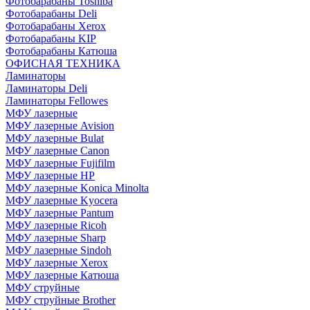
Фотобарабаны Toshiba
Фотобарабаны Deli
Фотобарабаны Xerox
Фотобарабаны KIP
Фотобарабаны Катюша
ОФИСНАЯ ТЕХНИКА
Ламинаторы
Ламинаторы Deli
Ламинаторы Fellowes
МФУ лазерные
МФУ лазерные Avision
МФУ лазерные Bulat
МФУ лазерные Canon
МФУ лазерные Fujifilm
МФУ лазерные HP
МФУ лазерные Konica Minolta
МФУ лазерные Kyocera
МФУ лазерные Pantum
МФУ лазерные Ricoh
МФУ лазерные Sharp
МФУ лазерные Sindoh
МФУ лазерные Xerox
МФУ лазерные Катюша
МФУ струйные
МФУ струйные Brother