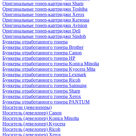
Оригинальные тонер-картриджи Sharp
Оригинальные тонер-картриджи Toshiba
Оригинальные тонер-картриджи Xerox
Оригинальные тонер-картриджи Катюша
Оригинальные тонер-картриджи Avision
Оригинальные тонер-картриджи Deli
Оригинальные тонер-картриджи Sindoh
Бункеры отработанного тонера
Бункеры отработанного тонера Brother
Бункеры отработанного тонера Canon
Бункеры отработанного тонера HP
Бункеры отработанного тонера Konica Minolta
Бункеры отработанного тонера Kyocera Mita
Бункеры отработанного тонера Lexmark
Бункеры отработанного тонера Ricoh
Бункеры отработанного тонера Samsung
Бункеры отработанного тонера Sharp
Бункеры отработанного тонера Xerox
Бункеры отработанного тонера PANTUM
Носители (девелоперы)
Носитель (девелопер) Canon
Носитель (девелопер) Konica Minolta
Носитель (девелопер) Kyocera
Носитель (девелопер) Ricoh
Носитель (девелопер) Xerox