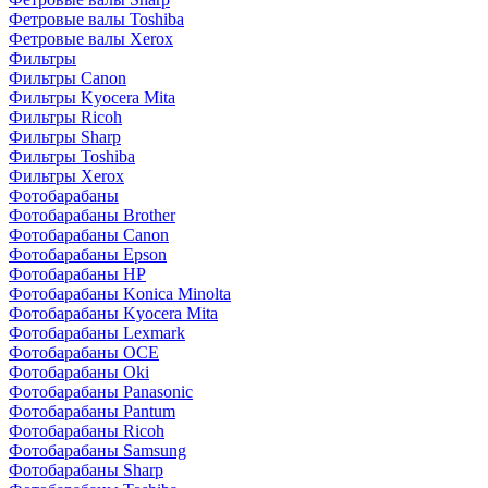
Фетровые валы Toshiba
Фетровые валы Xerox
Фильтры
Фильтры Canon
Фильтры Kyocera Mita
Фильтры Ricoh
Фильтры Sharp
Фильтры Toshiba
Фильтры Xerox
Фотобарабаны
Фотобарабаны Brother
Фотобарабаны Canon
Фотобарабаны Epson
Фотобарабаны HP
Фотобарабаны Konica Minolta
Фотобарабаны Kyocera Mita
Фотобарабаны Lexmark
Фотобарабаны OCE
Фотобарабаны Oki
Фотобарабаны Panasonic
Фотобарабаны Pantum
Фотобарабаны Ricoh
Фотобарабаны Samsung
Фотобарабаны Sharp