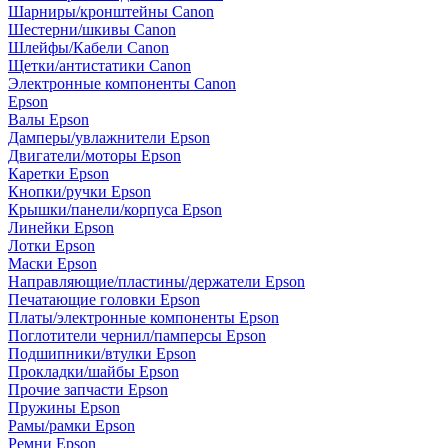
Шарниры/кронштейны Canon
Шестерни/шкивы Canon
Шлейфы/Кабели Canon
Щетки/антистатики Canon
Электронные компоненты Canon
Epson
Валы Epson
Дамперы/увлажнители Epson
Двигатели/моторы Epson
Каретки Epson
Кнопки/ручки Epson
Крышки/панели/корпуса Epson
Линейки Epson
Лотки Epson
Маски Epson
Направляющие/пластины/держатели Epson
Печатающие головки Epson
Платы/электронные компоненты Epson
Поглотители чернил/памперсы Epson
Подшипники/втулки Epson
Прокладки/шайбы Epson
Прочие запчасти Epson
Пружины Epson
Рамы/рамки Epson
Ремни Epson