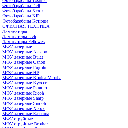
Фотобарабаны Toshiba
Фотобарабаны Deli
Фотобарабаны Xerox
Фотобарабаны KIP
Фотобарабаны Катюша
ОФИСНАЯ ТЕХНИКА
Ламинаторы
Ламинаторы Deli
Ламинаторы Fellowes
МФУ лазерные
МФУ лазерные Avision
МФУ лазерные Bulat
МФУ лазерные Canon
МФУ лазерные Fujifilm
МФУ лазерные HP
МФУ лазерные Konica Minolta
МФУ лазерные Kyocera
МФУ лазерные Pantum
МФУ лазерные Ricoh
МФУ лазерные Sharp
МФУ лазерные Sindoh
МФУ лазерные Xerox
МФУ лазерные Катюша
МФУ струйные
МФУ струйные Brother