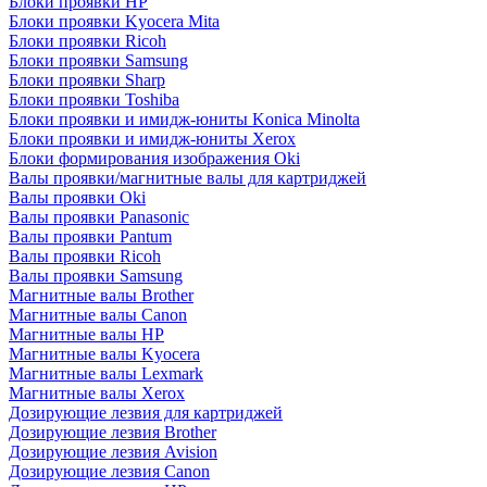
Блоки проявки HP
Блоки проявки Kyocera Mita
Блоки проявки Ricoh
Блоки проявки Samsung
Блоки проявки Sharp
Блоки проявки Toshiba
Блоки проявки и имидж-юниты Konica Minolta
Блоки проявки и имидж-юниты Xerox
Блоки формирования изображения Oki
Валы проявки/магнитные валы для картриджей
Валы проявки Oki
Валы проявки Panasonic
Валы проявки Pantum
Валы проявки Ricoh
Валы проявки Samsung
Магнитные валы Brother
Магнитные валы Canon
Магнитные валы HP
Магнитные валы Kyocera
Магнитные валы Lexmark
Магнитные валы Xerox
Дозирующие лезвия для картриджей
Дозирующие лезвия Brother
Дозирующие лезвия Avision
Дозирующие лезвия Canon