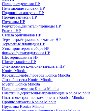
Пальцы отделения HP
Печатающие головки HP
Подшипники/втулки HP
Прочие запчасти HP
Пружины HP
Редукторы/двигатели/приводы HP
Ролики HP
Стёкла оригиналов HP
Термистры/термовыключатели HP
Тормозные площадки HP
Узлы принтеров в сборе HP
Флажки/рычаги/датчики HP
Шестерни/шкивы HP
Шлейфы/кабели HP
Электронные компоненты/платы HP
Konica Minolta
Кабели/шлейфы/провода Konica Minolta
Лотки/кассеты Konica Minolta
Муфты Konica Minolta
Пальцы отделения Konica Minolta
Пластины/держатели/направляющие Konica Minolta
Платы/электронные компоненты Konica Minolta
Прочие запчасти Konica Minolta
Пружины Konica Minolta
Редукторы/двигатели/приводы Konica Minolta