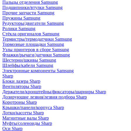
Пальцы отделения Samsung
Подшипники/втулки Samsung
Прочие запчасти Samsung
Пружины Samsung
Редукторы/двигатели Samsung
Ролики Samsung
Стёкла оригиналов Samsung
Термистры/термодатчики Samsung
Тормозные площадки Samsung
Узлы принтеров в сборе Samsung
Флажки/рычаги/датчики Samsung
Шестерни/шкивы Samsung
Шлейфы/кабели Samsung
Электронные компоненты Samsung
Sharp
Блоки лазера Sharp
Вентиляторы Sharp
Держатели/кронштейны/фиксаторы/шарниры Sharp
Дозирующие лезвия/лезвия подбора Sharp
Коротроны Sharp
Крышки/панели/корпуса Sharp
Лотки/кассеты Sharp
Магнитные валы Sharp
Муфты/соленоиды Sharp
Оси Sharp