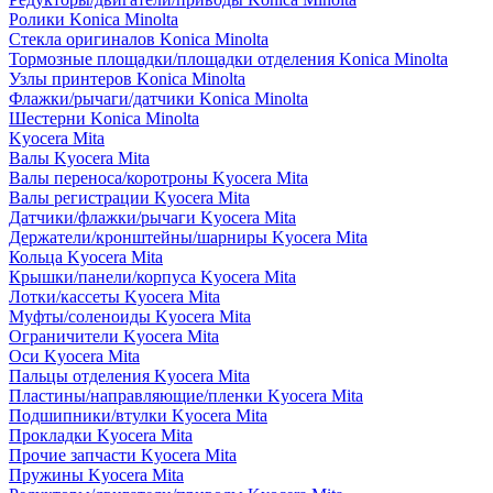
Ролики Konica Minolta
Стекла оригиналов Konica Minolta
Тормозные площадки/площадки отделения Konica Minolta
Узлы принтеров Konica Minolta
Флажки/рычаги/датчики Konica Minolta
Шестерни Konica Minolta
Kyocera Mita
Валы Kyocera Mita
Валы переноса/коротроны Kyocera Mita
Валы регистрации Kyocera Mita
Датчики/флажки/рычаги Kyocera Mita
Держатели/кронштейны/шарниры Kyocera Mita
Кольца Kyocera Mita
Крышки/панели/корпуса Kyocera Mita
Лотки/кассеты Kyocera Mita
Муфты/соленоиды Kyocera Mita
Ограничители Kyocera Mita
Оси Kyocera Mita
Пальцы отделения Kyocera Mita
Пластины/направляющие/пленки Kyocera Mita
Подшипники/втулки Kyocera Mita
Прокладки Kyocera Mita
Прочие запчасти Kyocera Mita
Пружины Kyocera Mita