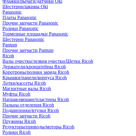
Флажки/рычаги/датчики Oki
Шестерни/шкивы Oki
Panasonic
Платы Panasonic
Прочие запчасти Panasonic
Ролики Panasonic
Тормозные площадки Panasonic
Шестерни Panasonic
Pantum
Прочие запчасти Pantum
Ricoh
Валы очистки/лезвия очистки/Щетки Ricoh
Держатели/кронштейны Ricoh
Коротроны/ролики заряда Ricoh
Крышки/панели/корпуса Ricoh
Лотки/кассеты Ricoh
Магнитные валы Ricoh
Муфты Ricoh
Направляющие/пластины Ricoh
Пальцы отделения Ricoh
Подшипники/втулки Ricoh
Прочие запчасти Ricoh
Пружины Ricoh
Редукторы/приводы/моторы Ricoh
Ролики Ricoh