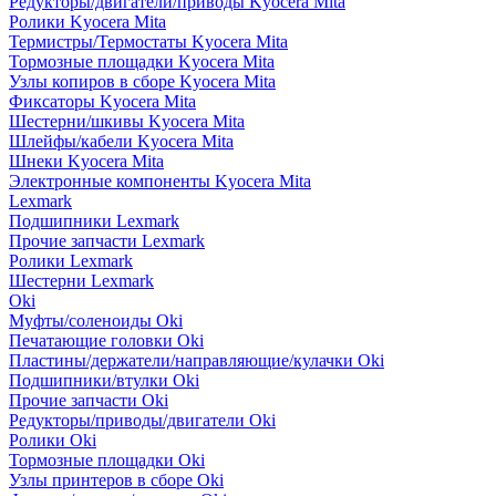
Редукторы/двигатели/приводы Kyocera Mita
Ролики Kyocera Mita
Термистры/Термостаты Kyocera Mita
Тормозные площадки Kyocera Mita
Узлы копиров в сборе Kyocera Mita
Фиксаторы Kyocera Mita
Шестерни/шкивы Kyocera Mita
Шлейфы/кабели Kyocera Mita
Шнеки Kyocera Mita
Электронные компоненты Kyocera Mita
Lexmark
Подшипники Lexmark
Прочие запчасти Lexmark
Ролики Lexmark
Шестерни Lexmark
Oki
Муфты/соленоиды Oki
Печатающие головки Oki
Пластины/держатели/направляющие/кулачки Oki
Подшипники/втулки Oki
Прочие запчасти Oki
Редукторы/приводы/двигатели Oki
Ролики Oki
Тормозные площадки Oki
Узлы принтеров в сборе Oki