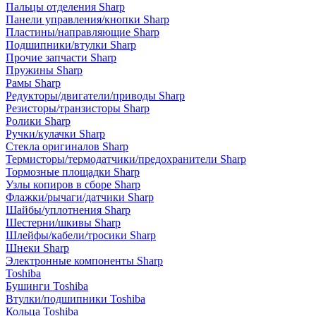
Пальцы отделения Sharp
Панели управления/кнопки Sharp
Пластины/направляющие Sharp
Подшипники/втулки Sharp
Прочие запчасти Sharp
Пружины Sharp
Рамы Sharp
Редукторы/двигатели/приводы Sharp
Резисторы/транзисторы Sharp
Ролики Sharp
Ручки/кулачки Sharp
Стекла оригиналов Sharp
Термисторы/термодатчики/предохранители Sharp
Тормозные площадки Sharp
Узлы копиров в сборе Sharp
Флажки/рычаги/датчики Sharp
Шайбы/уплотнения Sharp
Шестерни/шкивы Sharp
Шлейфы/кабели/тросики Sharp
Шнеки Sharp
Электронные компоненты Sharp
Toshiba
Бушинги Toshiba
Втулки/подшипники Toshiba
Кольца Toshiba