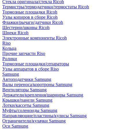
Стекла оригинала/стекла Ricoh
Термистры/термодатчики/термостаты Ricoh
Тормозные площадки Ricoh
Узлы копиров в сборе Ricoh
Флажки/рычаги/датчики Ricoh
Шестерни/шкивы Ricoh
Шнеки Ricoh
Электронные компоненты Ricoh
Riso
Кольца
Прочие запчасти Riso
Ролики
Тормозные площадки/сепараторы
Узлы аппаратов в сборе Riso
Samsung
Автоподатчики Samsung
Валы переноса/коротроны Samsung
Вентиляторы Samsung
Держатели/крепления/шарниры Samsung
Крышки/панели Samsung
Лотки/кассеты Samsung
Муфты/соленоиды Samsung
Направляющие/пластины/кулисы Samsung
Ограничители/кулачки Samsung
Оси Samsung