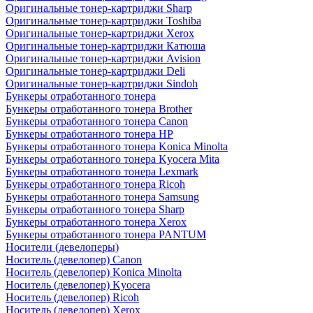
Оригинальные тонер-картриджи Sharp
Оригинальные тонер-картриджи Toshiba
Оригинальные тонер-картриджи Xerox
Оригинальные тонер-картриджи Катюша
Оригинальные тонер-картриджи Avision
Оригинальные тонер-картриджи Deli
Оригинальные тонер-картриджи Sindoh
Бункеры отработанного тонера
Бункеры отработанного тонера Brother
Бункеры отработанного тонера Canon
Бункеры отработанного тонера HP
Бункеры отработанного тонера Konica Minolta
Бункеры отработанного тонера Kyocera Mita
Бункеры отработанного тонера Lexmark
Бункеры отработанного тонера Ricoh
Бункеры отработанного тонера Samsung
Бункеры отработанного тонера Sharp
Бункеры отработанного тонера Xerox
Бункеры отработанного тонера PANTUM
Носители (девелоперы)
Носитель (девелопер) Canon
Носитель (девелопер) Konica Minolta
Носитель (девелопер) Kyocera
Носитель (девелопер) Ricoh
Носитель (девелопер) Xerox