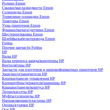
Ролики Epson
Смазки/масла/жидкости Epson
Соленоиды Epson
Тормозные площадки Epson
Тракторы Epson
Узлы принтеров Epson
Флажки/рычаги/датчики Epson
Шестерни/шкивы Epson
Шлейфы/кабели/провода Epson
Fujitsu
Прочие запчасти Fujitsu
HP
Валы HP
Валы переноса заряда/коротроны HP
Вентиляторы HP
Запчасти для плоттеров и широкоформатных принтеров HP
Защелки/ограничители HP
Кнопки/панели управления HP
Кронштейны/держатели/шарниры HP
Крышки/панели/корпуса HP
Лотки/кассеты HP
Муфты/соленоиды HP
Направляющие/пластины HP
Опоры/кулачки HP
Оси HP