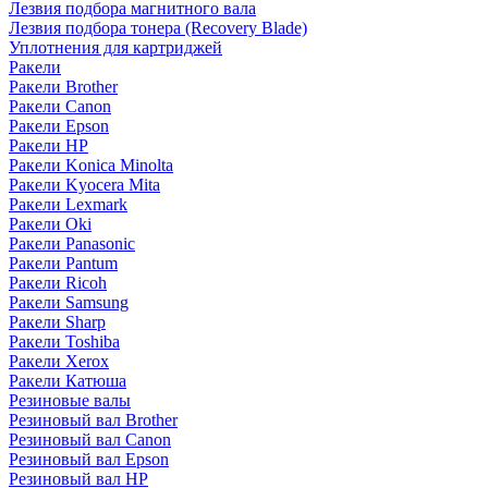
Лезвия подбора магнитного вала
Лезвия подбора тонера (Recovery Blade)
Уплотнения для картриджей
Ракели
Ракели Brother
Ракели Canon
Ракели Epson
Ракели HP
Ракели Konica Minolta
Ракели Kyocera Mita
Ракели Lexmark
Ракели Oki
Ракели Panasonic
Ракели Pantum
Ракели Ricoh
Ракели Samsung
Ракели Sharp
Ракели Toshiba
Ракели Xerox
Ракели Катюша
Резиновые валы
Резиновый вал Brother
Резиновый вал Canon
Резиновый вал Epson
Резиновый вал HP