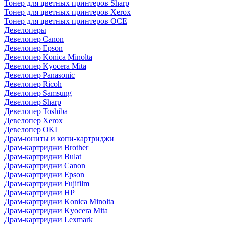
Тонер для цветных принтеров Sharp
Тонер для цветных принтеров Xerox
Тонер для цветных принтеров OCE
Девелоперы
Девелопер Canon
Девелопер Epson
Девелопер Konica Minolta
Девелопер Kyocera Mita
Девелопер Panasonic
Девелопер Ricoh
Девелопер Samsung
Девелопер Sharp
Девелопер Toshiba
Девелопер Xerox
Девелопер OKI
Драм-юниты и копи-картриджи
Драм-картриджи Brother
Драм-картриджи Bulat
Драм-картриджи Canon
Драм-картриджи Epson
Драм-картриджи Fujifilm
Драм-картриджи HP
Драм-картриджи Konica Minolta
Драм-картриджи Kyocera Mita
Драм-картриджи Lexmark