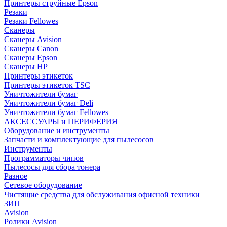
Принтеры струйные Epson
Резаки
Резаки Fellowes
Сканеры
Сканеры Avision
Сканеры Canon
Сканеры Epson
Сканеры HP
Принтеры этикеток
Принтеры этикеток TSC
Уничтожители бумаг
Уничтожители бумаг Deli
Уничтожители бумаг Fellowes
АКСЕССУАРЫ и ПЕРИФЕРИЯ
Оборудование и инструменты
Запчасти и комплектующие для пылесосов
Инструменты
Программаторы чипов
Пылесосы для сбора тонера
Разное
Сетевое оборудование
Чистящие средства для обслуживания офисной техники
ЗИП
Avision
Ролики Avision