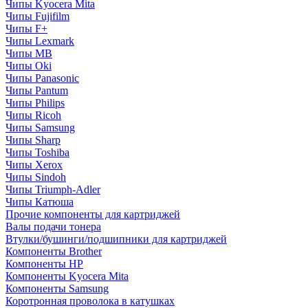
Чипы Kyocera Mita
Чипы Fujifilm
Чипы F+
Чипы Lexmark
Чипы MB
Чипы Oki
Чипы Panasonic
Чипы Pantum
Чипы Philips
Чипы Ricoh
Чипы Samsung
Чипы Sharp
Чипы Toshiba
Чипы Xerox
Чипы Sindoh
Чипы Triumph-Adler
Чипы Катюша
Прочие компоненты для картриджей
Валы подачи тонера
Втулки/бушинги/подшипники для картриджей
Компоненты Brother
Компоненты HP
Компоненты Kyocera Mita
Компоненты Samsung
Коротронная проволока в катушках