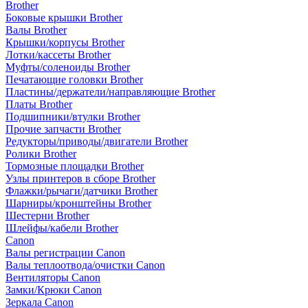
Brother
Боковые крышки Brother
Валы Brother
Крышки/корпусы Brother
Лотки/кассеты Brother
Муфты/соленоиды Brother
Печатающие головки Brother
Пластины/держатели/направляющие Brother
Платы Brother
Подшипники/втулки Brother
Прочие запчасти Brother
Редукторы/приводы/двигатели Brother
Ролики Brother
Тормозные площадки Brother
Узлы принтеров в сборе Brother
Флажки/рычаги/датчики Brother
Шарниры/кронштейны Brother
Шестерни Brother
Шлейфы/кабели Brother
Canon
Валы регистрации Canon
Валы теплоотвода/очистки Canon
Вентиляторы Canon
Замки/Крюки Canon
Зеркала Canon