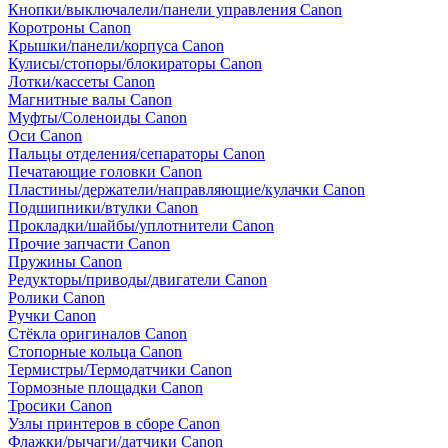
Кнопки/выключалели/панели управления Canon
Коротроны Canon
Крышки/панели/корпуса Canon
Кулисы/стопоры/блокираторы Canon
Лотки/кассеты Canon
Магнитные валы Canon
Муфты/Соленоиды Canon
Оси Canon
Пальцы отделения/сепараторы Canon
Печатающие головки Canon
Пластины/держатели/направляющие/кулачки Canon
Подшипники/втулки Canon
Прокладки/шайбы/уплотнители Canon
Прочие запчасти Canon
Пружины Canon
Редукторы/приводы/двигатели Canon
Ролики Canon
Ручки Canon
Стёкла оригиналов Canon
Стопорные кольца Canon
Термистры/Термодатчики Canon
Тормозные площадки Canon
Тросики Canon
Узлы принтеров в сборе Canon
Флажки/рычаги/датчики Canon