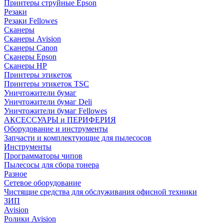
Принтеры струйные Epson
Резаки
Резаки Fellowes
Сканеры
Сканеры Avision
Сканеры Canon
Сканеры Epson
Сканеры HP
Принтеры этикеток
Принтеры этикеток TSC
Уничтожители бумаг
Уничтожители бумаг Deli
Уничтожители бумаг Fellowes
АКСЕССУАРЫ и ПЕРИФЕРИЯ
Оборудование и инструменты
Запчасти и комплектующие для пылесосов
Инструменты
Программаторы чипов
Пылесосы для сбора тонера
Разное
Сетевое оборудование
Чистящие средства для обслуживания офисной техники
ЗИП
Avision
Ролики Avision