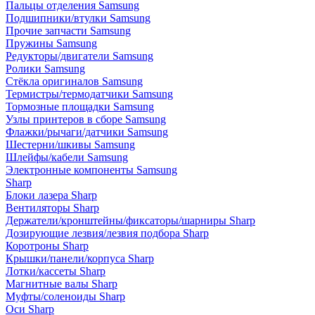
Пальцы отделения Samsung
Подшипники/втулки Samsung
Прочие запчасти Samsung
Пружины Samsung
Редукторы/двигатели Samsung
Ролики Samsung
Стёкла оригиналов Samsung
Термистры/термодатчики Samsung
Тормозные площадки Samsung
Узлы принтеров в сборе Samsung
Флажки/рычаги/датчики Samsung
Шестерни/шкивы Samsung
Шлейфы/кабели Samsung
Электронные компоненты Samsung
Sharp
Блоки лазера Sharp
Вентиляторы Sharp
Держатели/кронштейны/фиксаторы/шарниры Sharp
Дозирующие лезвия/лезвия подбора Sharp
Коротроны Sharp
Крышки/панели/корпуса Sharp
Лотки/кассеты Sharp
Магнитные валы Sharp
Муфты/соленоиды Sharp
Оси Sharp