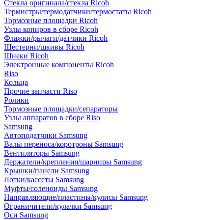
Стекла оригинала/стекла Ricoh
Термистры/термодатчики/термостаты Ricoh
Тормозные площадки Ricoh
Узлы копиров в сборе Ricoh
Флажки/рычаги/датчики Ricoh
Шестерни/шкивы Ricoh
Шнеки Ricoh
Электронные компоненты Ricoh
Riso
Кольца
Прочие запчасти Riso
Ролики
Тормозные площадки/сепараторы
Узлы аппаратов в сборе Riso
Samsung
Автоподатчики Samsung
Валы переноса/коротроны Samsung
Вентиляторы Samsung
Держатели/крепления/шарниры Samsung
Крышки/панели Samsung
Лотки/кассеты Samsung
Муфты/соленоиды Samsung
Направляющие/пластины/кулисы Samsung
Ограничители/кулачки Samsung
Оси Samsung