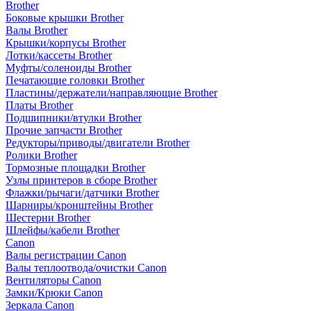
Brother
Боковые крышки Brother
Валы Brother
Крышки/корпусы Brother
Лотки/кассеты Brother
Муфты/соленоиды Brother
Печатающие головки Brother
Пластины/держатели/направляющие Brother
Платы Brother
Подшипники/втулки Brother
Прочие запчасти Brother
Редукторы/приводы/двигатели Brother
Ролики Brother
Тормозные площадки Brother
Узлы принтеров в сборе Brother
Флажки/рычаги/датчики Brother
Шарниры/кронштейны Brother
Шестерни Brother
Шлейфы/кабели Brother
Canon
Валы регистрации Canon
Валы теплоотвода/очистки Canon
Вентиляторы Canon
Замки/Крюки Canon
Зеркала Canon