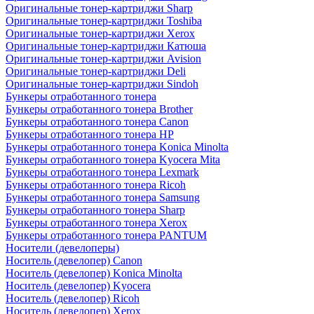
Оригинальные тонер-картриджи Sharp
Оригинальные тонер-картриджи Toshiba
Оригинальные тонер-картриджи Xerox
Оригинальные тонер-картриджи Катюша
Оригинальные тонер-картриджи Avision
Оригинальные тонер-картриджи Deli
Оригинальные тонер-картриджи Sindoh
Бункеры отработанного тонера
Бункеры отработанного тонера Brother
Бункеры отработанного тонера Canon
Бункеры отработанного тонера HP
Бункеры отработанного тонера Konica Minolta
Бункеры отработанного тонера Kyocera Mita
Бункеры отработанного тонера Lexmark
Бункеры отработанного тонера Ricoh
Бункеры отработанного тонера Samsung
Бункеры отработанного тонера Sharp
Бункеры отработанного тонера Xerox
Бункеры отработанного тонера PANTUM
Носители (девелоперы)
Носитель (девелопер) Canon
Носитель (девелопер) Konica Minolta
Носитель (девелопер) Kyocera
Носитель (девелопер) Ricoh
Носитель (девелопер) Xerox