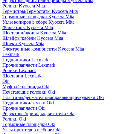
Редукторы/двигатели/приводы Kyocera Mita
Ролики Kyocera Mita
Термистры/Термостаты Kyocera Mita
Тормозные площадки Kyocera Mita
Узлы копиров в сборе Kyocera Mita
Фиксаторы Kyocera Mita
Шестерни/шкивы Kyocera Mita
Шлейфы/кабели Kyocera Mita
Шнеки Kyocera Mita
Электронные компоненты Kyocera Mita
Lexmark
Подшипники Lexmark
Прочие запчасти Lexmark
Ролики Lexmark
Шестерни Lexmark
Oki
Муфты/соленоиды Oki
Печатающие головки Oki
Пластины/держатели/направляющие/кулачки Oki
Подшипники/втулки Oki
Прочие запчасти Oki
Редукторы/приводы/двигатели Oki
Ролики Oki
Тормозные площадки Oki
Узлы принтеров в сборе Oki