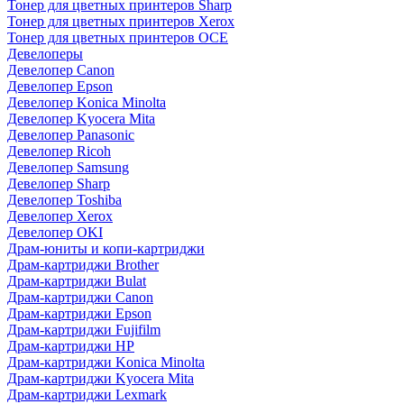
Тонер для цветных принтеров Sharp
Тонер для цветных принтеров Xerox
Тонер для цветных принтеров OCE
Девелоперы
Девелопер Canon
Девелопер Epson
Девелопер Konica Minolta
Девелопер Kyocera Mita
Девелопер Panasonic
Девелопер Ricoh
Девелопер Samsung
Девелопер Sharp
Девелопер Toshiba
Девелопер Xerox
Девелопер OKI
Драм-юниты и копи-картриджи
Драм-картриджи Brother
Драм-картриджи Bulat
Драм-картриджи Canon
Драм-картриджи Epson
Драм-картриджи Fujifilm
Драм-картриджи HP
Драм-картриджи Konica Minolta
Драм-картриджи Kyocera Mita
Драм-картриджи Lexmark