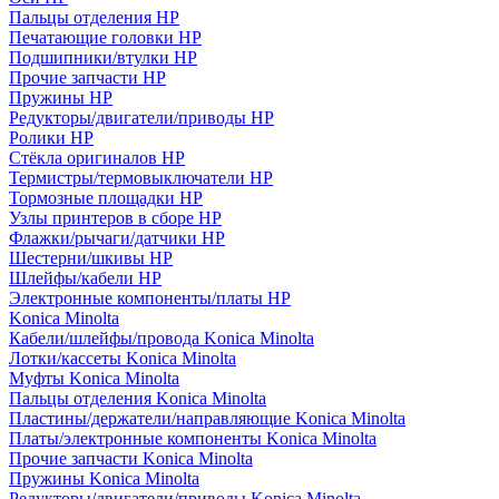
Пальцы отделения HP
Печатающие головки HP
Подшипники/втулки HP
Прочие запчасти HP
Пружины HP
Редукторы/двигатели/приводы HP
Ролики HP
Стёкла оригиналов HP
Термистры/термовыключатели HP
Тормозные площадки HP
Узлы принтеров в сборе HP
Флажки/рычаги/датчики HP
Шестерни/шкивы HP
Шлейфы/кабели HP
Электронные компоненты/платы HP
Konica Minolta
Кабели/шлейфы/провода Konica Minolta
Лотки/кассеты Konica Minolta
Муфты Konica Minolta
Пальцы отделения Konica Minolta
Пластины/держатели/направляющие Konica Minolta
Платы/электронные компоненты Konica Minolta
Прочие запчасти Konica Minolta
Пружины Konica Minolta
Редукторы/двигатели/приводы Konica Minolta