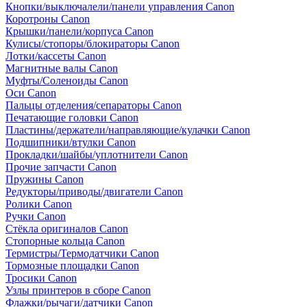
Кнопки/выключалели/панели управления Canon
Коротроны Canon
Крышки/панели/корпуса Canon
Кулисы/стопоры/блокираторы Canon
Лотки/кассеты Canon
Магнитные валы Canon
Муфты/Соленоиды Canon
Оси Canon
Пальцы отделения/сепараторы Canon
Печатающие головки Canon
Пластины/держатели/направляющие/кулачки Canon
Подшипники/втулки Canon
Прокладки/шайбы/уплотнители Canon
Прочие запчасти Canon
Пружины Canon
Редукторы/приводы/двигатели Canon
Ролики Canon
Ручки Canon
Стёкла оригиналов Canon
Стопорные кольца Canon
Термистры/Термодатчики Canon
Тормозные площадки Canon
Тросики Canon
Узлы принтеров в сборе Canon
Флажки/рычаги/датчики Canon