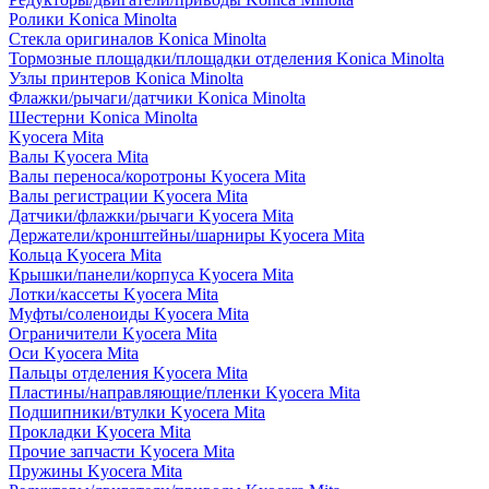
Ролики Konica Minolta
Стекла оригиналов Konica Minolta
Тормозные площадки/площадки отделения Konica Minolta
Узлы принтеров Konica Minolta
Флажки/рычаги/датчики Konica Minolta
Шестерни Konica Minolta
Kyocera Mita
Валы Kyocera Mita
Валы переноса/коротроны Kyocera Mita
Валы регистрации Kyocera Mita
Датчики/флажки/рычаги Kyocera Mita
Держатели/кронштейны/шарниры Kyocera Mita
Кольца Kyocera Mita
Крышки/панели/корпуса Kyocera Mita
Лотки/кассеты Kyocera Mita
Муфты/соленоиды Kyocera Mita
Ограничители Kyocera Mita
Оси Kyocera Mita
Пальцы отделения Kyocera Mita
Пластины/направляющие/пленки Kyocera Mita
Подшипники/втулки Kyocera Mita
Прокладки Kyocera Mita
Прочие запчасти Kyocera Mita
Пружины Kyocera Mita