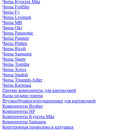
Чипы Kyocera Mita
Чипы Fujifilm
Чипы F+
Чипы Lexmark
Чипы MB
Чипы Oki
Чипы Panasonic
Чипы Pantum
Чипы Philips
Чипы Ricoh
Чипы Samsung
Чипы Sharp
Чипы Toshiba
Чипы Xerox
Чипы Sindoh
Чипы Triumph-Adler
Чипы Катюша
Прочие компоненты для картриджей
Валы подачи тонера
Втулки/бушинги/подшипники для картриджей
Компоненты Brother
Компоненты HP
Компоненты Kyocera Mita
Компоненты Samsung
Коротронная проволока в катушках