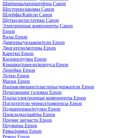
Шарниры/кронштейны Canon
Шестерни/шкивы Canon
Шлейфы/Кабели Canon
Щетки/антистатики Canon
Электронные компоненты Canon
Epson
Валы Epson
Дамперы/увлажнители Epson
Двигатели/моторы Epson
Каретки Epson
Кнопки/ручки Epson
Крышки/панели/корпуса Epson
Линейки Epson
Лотки Epson
Маски Epson
Направляющие/пластины/держатели Epson
Печатающие головки Epson
Платы/электронные компоненты Epson
Поглотители чернил/памперсы Epson
Подшипники/втулки Epson
Прокладки/шайбы Epson
Прочие запчасти Epson
Пружины Epson
Рамы/рамки Epson
Ремни Epson