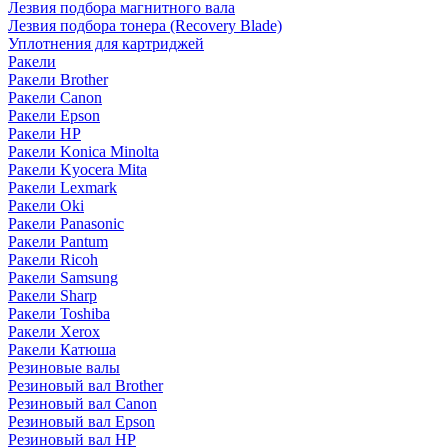
Лезвия подбора магнитного вала
Лезвия подбора тонера (Recovery Blade)
Уплотнения для картриджей
Ракели
Ракели Brother
Ракели Canon
Ракели Epson
Ракели HP
Ракели Konica Minolta
Ракели Kyocera Mita
Ракели Lexmark
Ракели Oki
Ракели Panasonic
Ракели Pantum
Ракели Ricoh
Ракели Samsung
Ракели Sharp
Ракели Toshiba
Ракели Xerox
Ракели Катюша
Резиновые валы
Резиновый вал Brother
Резиновый вал Canon
Резиновый вал Epson
Резиновый вал HP