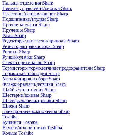
Пальцы отделения Sharp
Панели управления/кнопки Sharp
Пластины/направляющие Sharp
Подшипники/втулки Sharp
Прочие запчасти Sharp
Пружины Sharp
Рамы Sharp
Редукторы/двигатели/приводы Sharp
Резисторы/транзисторы Sharp
Ролики Sharp
Ручки/кулачки Sharp
Стекла оригиналов Sharp
Термисторы/термодатчики/предохранители Sharp
Тормозные площадки Sharp
Узлы копиров в сборе Sharp
Флажки/рычаги/датчики Sharp
Шайбы/уплотнения Sharp
Шестерни/шкивы Sharp
Шлейфы/кабели/тросики Sharp
Шнеки Sharp
Электронные компоненты Sharp
Toshiba
Бушинги Toshiba
Втулки/подшипники Toshiba
Кольца Toshiba