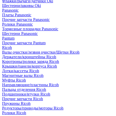
Флажки/рычаги/датчики Oki
Шестерни/шкивы Oki
Panasonic
Платы Panasonic
Прочие запчасти Panasonic
Ролики Panasonic
Тормозные площадки Panasonic
Шестерни Panasonic
Pantum
Прочие запчасти Pantum
Ricoh
Валы очистки/лезвия очистки/Щетки Ricoh
Держатели/кронштейны Ricoh
Коротроны/ролики заряда Ricoh
Крышки/панели/корпуса Ricoh
Лотки/кассеты Ricoh
Магнитные валы Ricoh
Муфты Ricoh
Направляющие/пластины Ricoh
Пальцы отделения Ricoh
Подшипники/втулки Ricoh
Прочие запчасти Ricoh
Пружины Ricoh
Редукторы/приводы/моторы Ricoh
Ролики Ricoh