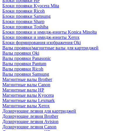
Блоки проявки HP
Блоки проявки Kyocera Mita
Блоки проявки Ricoh
Блоки проявки Samsung
Блоки проявки Sharp
Блоки проявки Toshiba
Блоки проявки и имидж-юниты Konica Minolta
Блоки проявки и имидж-юниты Xerox
Блоки формирования изображения Oki
Валы проявки/магнитные валы для картриджей
Валы проявки Oki
Валы проявки Panasonic
Валы проявки Pantum
Валы проявки Ricoh
Валы проявки Samsung
Магнитные валы Brother
Магнитные валы Canon
Магнитные валы HP
Магнитные валы Kyocera
Магнитные валы Lexmark
Магнитные валы Xerox
Дозирующие лезвия для картриджей
Дозирующие лезвия Brother
Дозирующие лезвия Avision
Дозирующие лезвия Canon