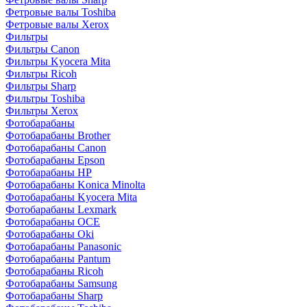
Фетровые валы Toshiba
Фетровые валы Xerox
Фильтры
Фильтры Canon
Фильтры Kyocera Mita
Фильтры Ricoh
Фильтры Sharp
Фильтры Toshiba
Фильтры Xerox
Фотобарабаны
Фотобарабаны Brother
Фотобарабаны Canon
Фотобарабаны Epson
Фотобарабаны HP
Фотобарабаны Konica Minolta
Фотобарабаны Kyocera Mita
Фотобарабаны Lexmark
Фотобарабаны OCE
Фотобарабаны Oki
Фотобарабаны Panasonic
Фотобарабаны Pantum
Фотобарабаны Ricoh
Фотобарабаны Samsung
Фотобарабаны Sharp