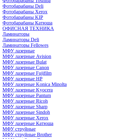
Фотобарабаны Toshiba
Фотобарабаны Deli
Фотобарабаны Xerox
Фотобарабаны KIP
Фотобарабаны Катюша
ОФИСНАЯ ТЕХНИКА
Ламинаторы
Ламинаторы Deli
Ламинаторы Fellowes
МФУ лазерные
МФУ лазерные Avision
МФУ лазерные Bulat
МФУ лазерные Canon
МФУ лазерные Fujifilm
МФУ лазерные HP
МФУ лазерные Konica Minolta
МФУ лазерные Kyocera
МФУ лазерные Pantum
МФУ лазерные Ricoh
МФУ лазерные Sharp
МФУ лазерные Sindoh
МФУ лазерные Xerox
МФУ лазерные Катюша
МФУ струйные
МФУ струйные Brother