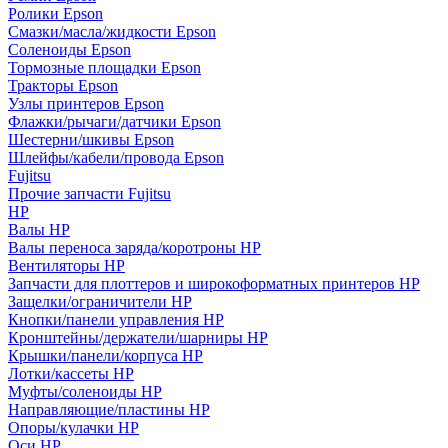
Ролики Epson
Смазки/масла/жидкости Epson
Соленоиды Epson
Тормозные площадки Epson
Тракторы Epson
Узлы принтеров Epson
Флажки/рычаги/датчики Epson
Шестерни/шкивы Epson
Шлейфы/кабели/провода Epson
Fujitsu
Прочие запчасти Fujitsu
HP
Валы HP
Валы переноса заряда/коротроны HP
Вентиляторы HP
Запчасти для плоттеров и широкоформатных принтеров HP
Защелки/ограничители HP
Кнопки/панели управления HP
Кронштейны/держатели/шарниры HP
Крышки/панели/корпуса HP
Лотки/кассеты HP
Муфты/соленоиды HP
Направляющие/пластины HP
Опоры/кулачки HP
Оси HP