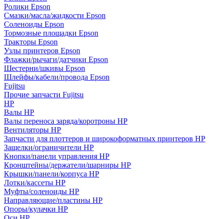
Ролики Epson
Смазки/масла/жидкости Epson
Соленоиды Epson
Тормозные площадки Epson
Тракторы Epson
Узлы принтеров Epson
Флажки/рычаги/датчики Epson
Шестерни/шкивы Epson
Шлейфы/кабели/провода Epson
Fujitsu
Прочие запчасти Fujitsu
HP
Валы HP
Валы переноса заряда/коротроны HP
Вентиляторы HP
Запчасти для плоттеров и широкоформатных принтеров HP
Защелки/ограничители HP
Кнопки/панели управления HP
Кронштейны/держатели/шарниры HP
Крышки/панели/корпуса HP
Лотки/кассеты HP
Муфты/соленоиды HP
Направляющие/пластины HP
Опоры/кулачки HP
Оси HP