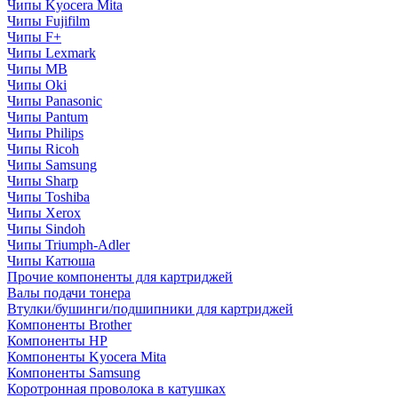
Чипы Kyocera Mita
Чипы Fujifilm
Чипы F+
Чипы Lexmark
Чипы MB
Чипы Oki
Чипы Panasonic
Чипы Pantum
Чипы Philips
Чипы Ricoh
Чипы Samsung
Чипы Sharp
Чипы Toshiba
Чипы Xerox
Чипы Sindoh
Чипы Triumph-Adler
Чипы Катюша
Прочие компоненты для картриджей
Валы подачи тонера
Втулки/бушинги/подшипники для картриджей
Компоненты Brother
Компоненты HP
Компоненты Kyocera Mita
Компоненты Samsung
Коротронная проволока в катушках