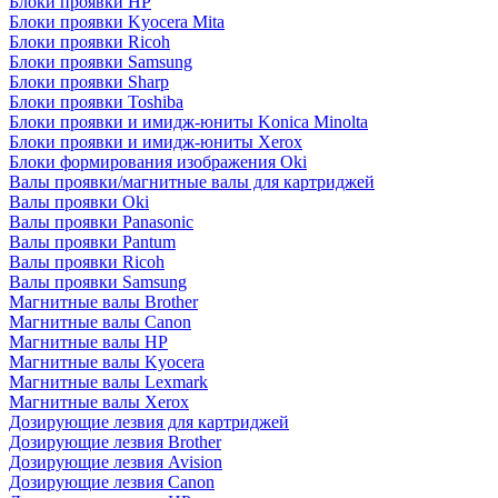
Блоки проявки HP
Блоки проявки Kyocera Mita
Блоки проявки Ricoh
Блоки проявки Samsung
Блоки проявки Sharp
Блоки проявки Toshiba
Блоки проявки и имидж-юниты Konica Minolta
Блоки проявки и имидж-юниты Xerox
Блоки формирования изображения Oki
Валы проявки/магнитные валы для картриджей
Валы проявки Oki
Валы проявки Panasonic
Валы проявки Pantum
Валы проявки Ricoh
Валы проявки Samsung
Магнитные валы Brother
Магнитные валы Canon
Магнитные валы HP
Магнитные валы Kyocera
Магнитные валы Lexmark
Магнитные валы Xerox
Дозирующие лезвия для картриджей
Дозирующие лезвия Brother
Дозирующие лезвия Avision
Дозирующие лезвия Canon