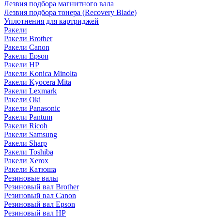
Лезвия подбора магнитного вала
Лезвия подбора тонера (Recovery Blade)
Уплотнения для картриджей
Ракели
Ракели Brother
Ракели Canon
Ракели Epson
Ракели HP
Ракели Konica Minolta
Ракели Kyocera Mita
Ракели Lexmark
Ракели Oki
Ракели Panasonic
Ракели Pantum
Ракели Ricoh
Ракели Samsung
Ракели Sharp
Ракели Toshiba
Ракели Xerox
Ракели Катюша
Резиновые валы
Резиновый вал Brother
Резиновый вал Canon
Резиновый вал Epson
Резиновый вал HP