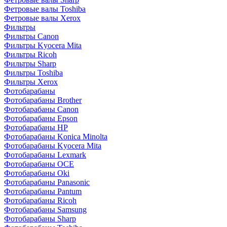
Фетровые валы Toshiba
Фетровые валы Xerox
Фильтры
Фильтры Canon
Фильтры Kyocera Mita
Фильтры Ricoh
Фильтры Sharp
Фильтры Toshiba
Фильтры Xerox
Фотобарабаны
Фотобарабаны Brother
Фотобарабаны Canon
Фотобарабаны Epson
Фотобарабаны HP
Фотобарабаны Konica Minolta
Фотобарабаны Kyocera Mita
Фотобарабаны Lexmark
Фотобарабаны OCE
Фотобарабаны Oki
Фотобарабаны Panasonic
Фотобарабаны Pantum
Фотобарабаны Ricoh
Фотобарабаны Samsung
Фотобарабаны Sharp