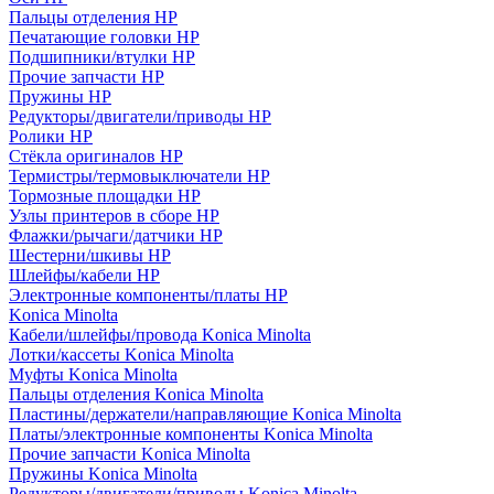
Пальцы отделения HP
Печатающие головки HP
Подшипники/втулки HP
Прочие запчасти HP
Пружины HP
Редукторы/двигатели/приводы HP
Ролики HP
Стёкла оригиналов HP
Термистры/термовыключатели HP
Тормозные площадки HP
Узлы принтеров в сборе HP
Флажки/рычаги/датчики HP
Шестерни/шкивы HP
Шлейфы/кабели HP
Электронные компоненты/платы HP
Konica Minolta
Кабели/шлейфы/провода Konica Minolta
Лотки/кассеты Konica Minolta
Муфты Konica Minolta
Пальцы отделения Konica Minolta
Пластины/держатели/направляющие Konica Minolta
Платы/электронные компоненты Konica Minolta
Прочие запчасти Konica Minolta
Пружины Konica Minolta
Редукторы/двигатели/приводы Konica Minolta