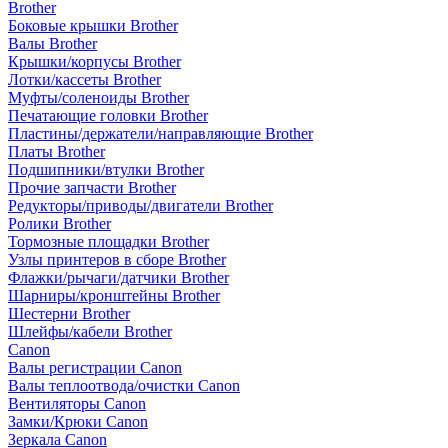
Brother
Боковые крышки Brother
Валы Brother
Крышки/корпусы Brother
Лотки/кассеты Brother
Муфты/соленоиды Brother
Печатающие головки Brother
Пластины/держатели/направляющие Brother
Платы Brother
Подшипники/втулки Brother
Прочие запчасти Brother
Редукторы/приводы/двигатели Brother
Ролики Brother
Тормозные площадки Brother
Узлы принтеров в сборе Brother
Флажки/рычаги/датчики Brother
Шарниры/кронштейны Brother
Шестерни Brother
Шлейфы/кабели Brother
Canon
Валы регистрации Canon
Валы теплоотвода/очистки Canon
Вентиляторы Canon
Замки/Крюки Canon
Зеркала Canon