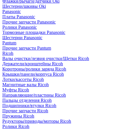
Флажки/рычаги/датчики Oki
Шестерни/шкивы Oki
Panasonic
Платы Panasonic
Прочие запчасти Panasonic
Ролики Panasonic
Тормозные площадки Panasonic
Шестерни Panasonic
Pantum
Прочие запчасти Pantum
Ricoh
Валы очистки/лезвия очистки/Щетки Ricoh
Держатели/кронштейны Ricoh
Коротроны/ролики заряда Ricoh
Крышки/панели/корпуса Ricoh
Лотки/кассеты Ricoh
Магнитные валы Ricoh
Муфты Ricoh
Направляющие/пластины Ricoh
Пальцы отделения Ricoh
Подшипники/втулки Ricoh
Прочие запчасти Ricoh
Пружины Ricoh
Редукторы/приводы/моторы Ricoh
Ролики Ricoh