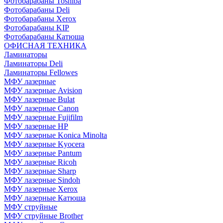
Фотобарабаны Toshiba
Фотобарабаны Deli
Фотобарабаны Xerox
Фотобарабаны KIP
Фотобарабаны Катюша
ОФИСНАЯ ТЕХНИКА
Ламинаторы
Ламинаторы Deli
Ламинаторы Fellowes
МФУ лазерные
МФУ лазерные Avision
МФУ лазерные Bulat
МФУ лазерные Canon
МФУ лазерные Fujifilm
МФУ лазерные HP
МФУ лазерные Konica Minolta
МФУ лазерные Kyocera
МФУ лазерные Pantum
МФУ лазерные Ricoh
МФУ лазерные Sharp
МФУ лазерные Sindoh
МФУ лазерные Xerox
МФУ лазерные Катюша
МФУ струйные
МФУ струйные Brother