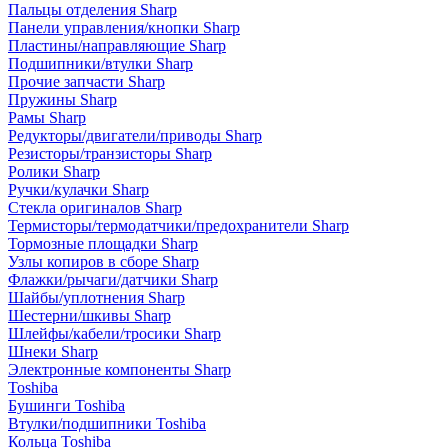
Пальцы отделения Sharp
Панели управления/кнопки Sharp
Пластины/направляющие Sharp
Подшипники/втулки Sharp
Прочие запчасти Sharp
Пружины Sharp
Рамы Sharp
Редукторы/двигатели/приводы Sharp
Резисторы/транзисторы Sharp
Ролики Sharp
Ручки/кулачки Sharp
Стекла оригиналов Sharp
Термисторы/термодатчики/предохранители Sharp
Тормозные площадки Sharp
Узлы копиров в сборе Sharp
Флажки/рычаги/датчики Sharp
Шайбы/уплотнения Sharp
Шестерни/шкивы Sharp
Шлейфы/кабели/тросики Sharp
Шнеки Sharp
Электронные компоненты Sharp
Toshiba
Бушинги Toshiba
Втулки/подшипники Toshiba
Кольца Toshiba