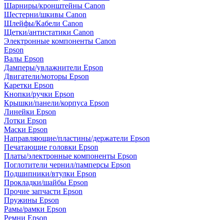
Шарниры/кронштейны Canon
Шестерни/шкивы Canon
Шлейфы/Кабели Canon
Щетки/антистатики Canon
Электронные компоненты Canon
Epson
Валы Epson
Дамперы/увлажнители Epson
Двигатели/моторы Epson
Каретки Epson
Кнопки/ручки Epson
Крышки/панели/корпуса Epson
Линейки Epson
Лотки Epson
Маски Epson
Направляющие/пластины/держатели Epson
Печатающие головки Epson
Платы/электронные компоненты Epson
Поглотители чернил/памперсы Epson
Подшипники/втулки Epson
Прокладки/шайбы Epson
Прочие запчасти Epson
Пружины Epson
Рамы/рамки Epson
Ремни Epson