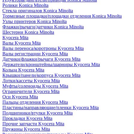
Ролики Konica Minolta
Стекла оригиналов Konica Minolta
Тормозные площадки/площадки отделения Konica Minolta
Узлы принтеров Konica Minolta
Флажки/рычаги/датчики Konica Minolta
Шестерни Konica Minolta
Kyocera Mita
Валы Kyocera Mita
Валы переноса/коротроны Kyocera Mita
Валы регистрации Kyocera Mita
Датчики/флажки/рычаги Kyocera Mita
Держатели/кронштейны/шарниры Kyocera Mita
Кольца Kyocera Mita
Крышки/панели/корпуса Kyocera Mita
Лотки/кассеты Kyocera Mita
Муфты/соленоиды Kyocera Mita
Ограничители Kyocera Mita
Оси Kyocera Mita
Пальцы отделения Kyocera Mita
Пластины/направляющие/пленки Kyocera Mita
Подшипники/втулки Kyocera Mita
Прокладки Kyocera Mita
Прочие запчасти Kyocera Mita
Пружины Kyocera Mita