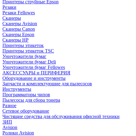
Принтеры струйные Epson
Резаки
Резаки Fellowes
Сканеры
Сканеры Avision
Сканеры Canon
Сканеры Epson
Сканеры HP
Принтеры этикеток
Принтеры этикеток TSC
Уничтожители бумаг
Уничтожители бумаг Deli
Уничтожители бумаг Fellowes
АКСЕССУАРЫ и ПЕРИФЕРИЯ
Оборудование и инструменты
Запчасти и комплектующие для пылесосов
Инструменты
Программаторы чипов
Пылесосы для сбора тонера
Разное
Сетевое оборудование
Чистящие средства для обслуживания офисной техники
ЗИП
Avision
Ролики Avision