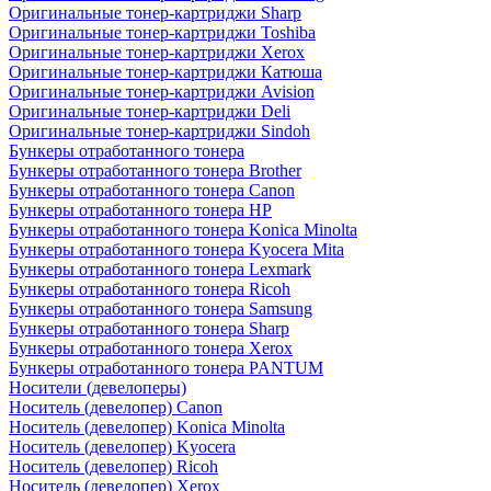
Оригинальные тонер-картриджи Sharp
Оригинальные тонер-картриджи Toshiba
Оригинальные тонер-картриджи Xerox
Оригинальные тонер-картриджи Катюша
Оригинальные тонер-картриджи Avision
Оригинальные тонер-картриджи Deli
Оригинальные тонер-картриджи Sindoh
Бункеры отработанного тонера
Бункеры отработанного тонера Brother
Бункеры отработанного тонера Canon
Бункеры отработанного тонера HP
Бункеры отработанного тонера Konica Minolta
Бункеры отработанного тонера Kyocera Mita
Бункеры отработанного тонера Lexmark
Бункеры отработанного тонера Ricoh
Бункеры отработанного тонера Samsung
Бункеры отработанного тонера Sharp
Бункеры отработанного тонера Xerox
Бункеры отработанного тонера PANTUM
Носители (девелоперы)
Носитель (девелопер) Canon
Носитель (девелопер) Konica Minolta
Носитель (девелопер) Kyocera
Носитель (девелопер) Ricoh
Носитель (девелопер) Xerox