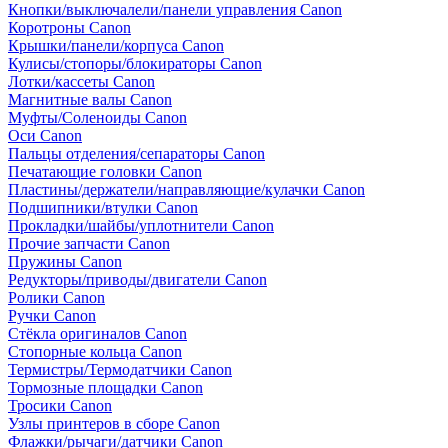
Кнопки/выключалели/панели управления Canon
Коротроны Canon
Крышки/панели/корпуса Canon
Кулисы/стопоры/блокираторы Canon
Лотки/кассеты Canon
Магнитные валы Canon
Муфты/Соленоиды Canon
Оси Canon
Пальцы отделения/сепараторы Canon
Печатающие головки Canon
Пластины/держатели/направляющие/кулачки Canon
Подшипники/втулки Canon
Прокладки/шайбы/уплотнители Canon
Прочие запчасти Canon
Пружины Canon
Редукторы/приводы/двигатели Canon
Ролики Canon
Ручки Canon
Стёкла оригиналов Canon
Стопорные кольца Canon
Термистры/Термодатчики Canon
Тормозные площадки Canon
Тросики Canon
Узлы принтеров в сборе Canon
Флажки/рычаги/датчики Canon