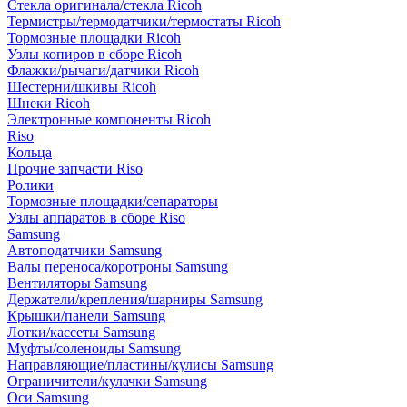
Стекла оригинала/стекла Ricoh
Термистры/термодатчики/термостаты Ricoh
Тормозные площадки Ricoh
Узлы копиров в сборе Ricoh
Флажки/рычаги/датчики Ricoh
Шестерни/шкивы Ricoh
Шнеки Ricoh
Электронные компоненты Ricoh
Riso
Кольца
Прочие запчасти Riso
Ролики
Тормозные площадки/сепараторы
Узлы аппаратов в сборе Riso
Samsung
Автоподатчики Samsung
Валы переноса/коротроны Samsung
Вентиляторы Samsung
Держатели/крепления/шарниры Samsung
Крышки/панели Samsung
Лотки/кассеты Samsung
Муфты/соленоиды Samsung
Направляющие/пластины/кулисы Samsung
Ограничители/кулачки Samsung
Оси Samsung