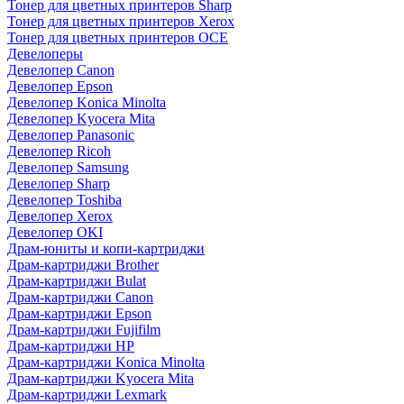
Тонер для цветных принтеров Sharp
Тонер для цветных принтеров Xerox
Тонер для цветных принтеров OCE
Девелоперы
Девелопер Canon
Девелопер Epson
Девелопер Konica Minolta
Девелопер Kyocera Mita
Девелопер Panasonic
Девелопер Ricoh
Девелопер Samsung
Девелопер Sharp
Девелопер Toshiba
Девелопер Xerox
Девелопер OKI
Драм-юниты и копи-картриджи
Драм-картриджи Brother
Драм-картриджи Bulat
Драм-картриджи Canon
Драм-картриджи Epson
Драм-картриджи Fujifilm
Драм-картриджи HP
Драм-картриджи Konica Minolta
Драм-картриджи Kyocera Mita
Драм-картриджи Lexmark