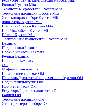
Редукторы/двигатели/приводы Kyocera Mita
Ролики Kyocera Mita
Термистры/Термостаты Kyocera Mita
Тормозные площадки Kyocera Mita
Узлы копиров в сборе Kyocera Mita
Фиксаторы Kyocera Mita
Шестерни/шкивы Kyocera Mita
Шлейфы/кабели Kyocera Mita
Шнеки Kyocera Mita
Электронные компоненты Kyocera Mita
Lexmark
Подшипники Lexmark
Прочие запчасти Lexmark
Ролики Lexmark
Шестерни Lexmark
Oki
Муфты/соленоиды Oki
Печатающие головки Oki
Пластины/держатели/направляющие/кулачки Oki
Подшипники/втулки Oki
Прочие запчасти Oki
Редукторы/приводы/двигатели Oki
Ролики Oki
Тормозные площадки Oki
Узлы принтеров в сборе Oki