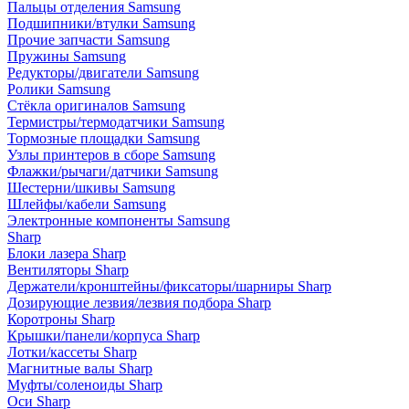
Пальцы отделения Samsung
Подшипники/втулки Samsung
Прочие запчасти Samsung
Пружины Samsung
Редукторы/двигатели Samsung
Ролики Samsung
Стёкла оригиналов Samsung
Термистры/термодатчики Samsung
Тормозные площадки Samsung
Узлы принтеров в сборе Samsung
Флажки/рычаги/датчики Samsung
Шестерни/шкивы Samsung
Шлейфы/кабели Samsung
Электронные компоненты Samsung
Sharp
Блоки лазера Sharp
Вентиляторы Sharp
Держатели/кронштейны/фиксаторы/шарниры Sharp
Дозирующие лезвия/лезвия подбора Sharp
Коротроны Sharp
Крышки/панели/корпуса Sharp
Лотки/кассеты Sharp
Магнитные валы Sharp
Муфты/соленоиды Sharp
Оси Sharp