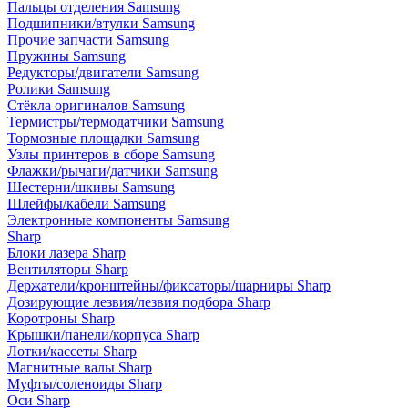
Пальцы отделения Samsung
Подшипники/втулки Samsung
Прочие запчасти Samsung
Пружины Samsung
Редукторы/двигатели Samsung
Ролики Samsung
Стёкла оригиналов Samsung
Термистры/термодатчики Samsung
Тормозные площадки Samsung
Узлы принтеров в сборе Samsung
Флажки/рычаги/датчики Samsung
Шестерни/шкивы Samsung
Шлейфы/кабели Samsung
Электронные компоненты Samsung
Sharp
Блоки лазера Sharp
Вентиляторы Sharp
Держатели/кронштейны/фиксаторы/шарниры Sharp
Дозирующие лезвия/лезвия подбора Sharp
Коротроны Sharp
Крышки/панели/корпуса Sharp
Лотки/кассеты Sharp
Магнитные валы Sharp
Муфты/соленоиды Sharp
Оси Sharp