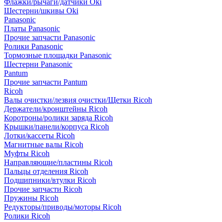
Флажки/рычаги/датчики Oki
Шестерни/шкивы Oki
Panasonic
Платы Panasonic
Прочие запчасти Panasonic
Ролики Panasonic
Тормозные площадки Panasonic
Шестерни Panasonic
Pantum
Прочие запчасти Pantum
Ricoh
Валы очистки/лезвия очистки/Щетки Ricoh
Держатели/кронштейны Ricoh
Коротроны/ролики заряда Ricoh
Крышки/панели/корпуса Ricoh
Лотки/кассеты Ricoh
Магнитные валы Ricoh
Муфты Ricoh
Направляющие/пластины Ricoh
Пальцы отделения Ricoh
Подшипники/втулки Ricoh
Прочие запчасти Ricoh
Пружины Ricoh
Редукторы/приводы/моторы Ricoh
Ролики Ricoh