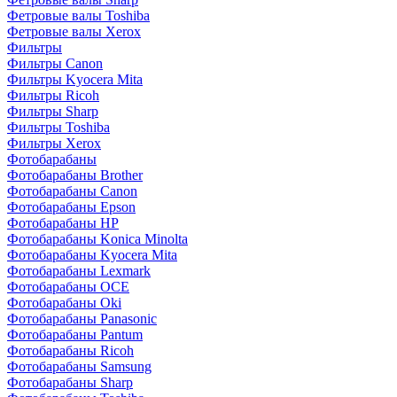
Фетровые валы Toshiba
Фетровые валы Xerox
Фильтры
Фильтры Canon
Фильтры Kyocera Mita
Фильтры Ricoh
Фильтры Sharp
Фильтры Toshiba
Фильтры Xerox
Фотобарабаны
Фотобарабаны Brother
Фотобарабаны Canon
Фотобарабаны Epson
Фотобарабаны HP
Фотобарабаны Konica Minolta
Фотобарабаны Kyocera Mita
Фотобарабаны Lexmark
Фотобарабаны OCE
Фотобарабаны Oki
Фотобарабаны Panasonic
Фотобарабаны Pantum
Фотобарабаны Ricoh
Фотобарабаны Samsung
Фотобарабаны Sharp