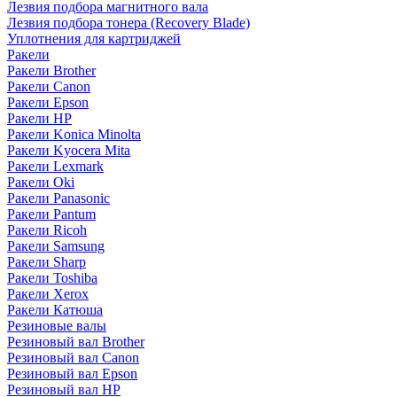
Лезвия подбора магнитного вала
Лезвия подбора тонера (Recovery Blade)
Уплотнения для картриджей
Ракели
Ракели Brother
Ракели Canon
Ракели Epson
Ракели HP
Ракели Konica Minolta
Ракели Kyocera Mita
Ракели Lexmark
Ракели Oki
Ракели Panasonic
Ракели Pantum
Ракели Ricoh
Ракели Samsung
Ракели Sharp
Ракели Toshiba
Ракели Xerox
Ракели Катюша
Резиновые валы
Резиновый вал Brother
Резиновый вал Canon
Резиновый вал Epson
Резиновый вал HP