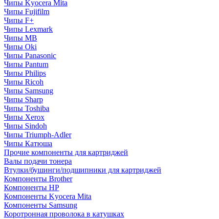
Чипы Kyocera Mita
Чипы Fujifilm
Чипы F+
Чипы Lexmark
Чипы MB
Чипы Oki
Чипы Panasonic
Чипы Pantum
Чипы Philips
Чипы Ricoh
Чипы Samsung
Чипы Sharp
Чипы Toshiba
Чипы Xerox
Чипы Sindoh
Чипы Triumph-Adler
Чипы Катюша
Прочие компоненты для картриджей
Валы подачи тонера
Втулки/бушинги/подшипники для картриджей
Компоненты Brother
Компоненты HP
Компоненты Kyocera Mita
Компоненты Samsung
Коротронная проволока в катушках