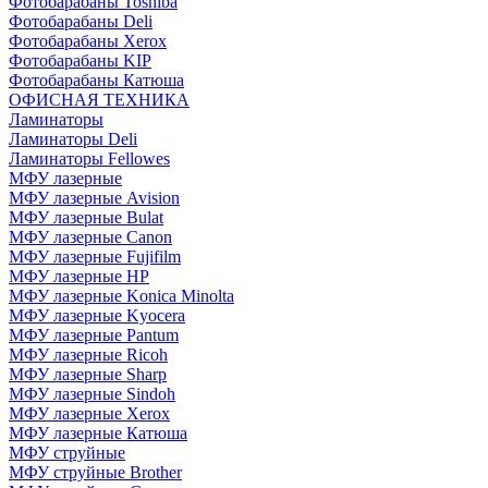
Фотобарабаны Toshiba
Фотобарабаны Deli
Фотобарабаны Xerox
Фотобарабаны KIP
Фотобарабаны Катюша
ОФИСНАЯ ТЕХНИКА
Ламинаторы
Ламинаторы Deli
Ламинаторы Fellowes
МФУ лазерные
МФУ лазерные Avision
МФУ лазерные Bulat
МФУ лазерные Canon
МФУ лазерные Fujifilm
МФУ лазерные HP
МФУ лазерные Konica Minolta
МФУ лазерные Kyocera
МФУ лазерные Pantum
МФУ лазерные Ricoh
МФУ лазерные Sharp
МФУ лазерные Sindoh
МФУ лазерные Xerox
МФУ лазерные Катюша
МФУ струйные
МФУ струйные Brother