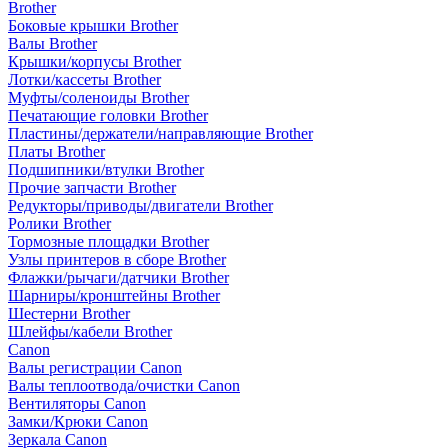
Brother
Боковые крышки Brother
Валы Brother
Крышки/корпусы Brother
Лотки/кассеты Brother
Муфты/соленоиды Brother
Печатающие головки Brother
Пластины/держатели/направляющие Brother
Платы Brother
Подшипники/втулки Brother
Прочие запчасти Brother
Редукторы/приводы/двигатели Brother
Ролики Brother
Тормозные площадки Brother
Узлы принтеров в сборе Brother
Флажки/рычаги/датчики Brother
Шарниры/кронштейны Brother
Шестерни Brother
Шлейфы/кабели Brother
Canon
Валы регистрации Canon
Валы теплоотвода/очистки Canon
Вентиляторы Canon
Замки/Крюки Canon
Зеркала Canon