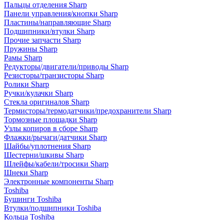
Пальцы отделения Sharp
Панели управления/кнопки Sharp
Пластины/направляющие Sharp
Подшипники/втулки Sharp
Прочие запчасти Sharp
Пружины Sharp
Рамы Sharp
Редукторы/двигатели/приводы Sharp
Резисторы/транзисторы Sharp
Ролики Sharp
Ручки/кулачки Sharp
Стекла оригиналов Sharp
Термисторы/термодатчики/предохранители Sharp
Тормозные площадки Sharp
Узлы копиров в сборе Sharp
Флажки/рычаги/датчики Sharp
Шайбы/уплотнения Sharp
Шестерни/шкивы Sharp
Шлейфы/кабели/тросики Sharp
Шнеки Sharp
Электронные компоненты Sharp
Toshiba
Бушинги Toshiba
Втулки/подшипники Toshiba
Кольца Toshiba