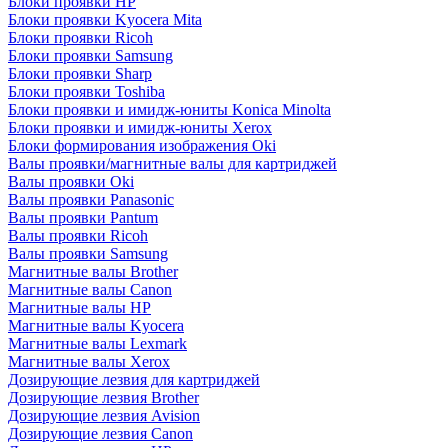
Блоки проявки HP
Блоки проявки Kyocera Mita
Блоки проявки Ricoh
Блоки проявки Samsung
Блоки проявки Sharp
Блоки проявки Toshiba
Блоки проявки и имидж-юниты Konica Minolta
Блоки проявки и имидж-юниты Xerox
Блоки формирования изображения Oki
Валы проявки/магнитные валы для картриджей
Валы проявки Oki
Валы проявки Panasonic
Валы проявки Pantum
Валы проявки Ricoh
Валы проявки Samsung
Магнитные валы Brother
Магнитные валы Canon
Магнитные валы HP
Магнитные валы Kyocera
Магнитные валы Lexmark
Магнитные валы Xerox
Дозирующие лезвия для картриджей
Дозирующие лезвия Brother
Дозирующие лезвия Avision
Дозирующие лезвия Canon