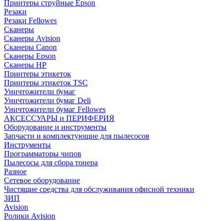
Принтеры струйные Epson
Резаки
Резаки Fellowes
Сканеры
Сканеры Avision
Сканеры Canon
Сканеры Epson
Сканеры HP
Принтеры этикеток
Принтеры этикеток TSC
Уничтожители бумаг
Уничтожители бумаг Deli
Уничтожители бумаг Fellowes
АКСЕССУАРЫ и ПЕРИФЕРИЯ
Оборудование и инструменты
Запчасти и комплектующие для пылесосов
Инструменты
Программаторы чипов
Пылесосы для сбора тонера
Разное
Сетевое оборудование
Чистящие средства для обслуживания офисной техники
ЗИП
Avision
Ролики Avision