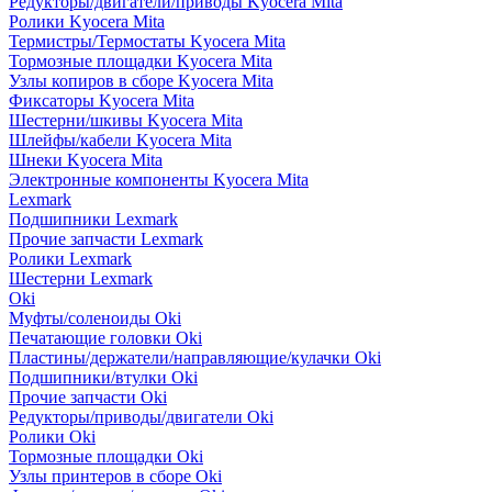
Редукторы/двигатели/приводы Kyocera Mita
Ролики Kyocera Mita
Термистры/Термостаты Kyocera Mita
Тормозные площадки Kyocera Mita
Узлы копиров в сборе Kyocera Mita
Фиксаторы Kyocera Mita
Шестерни/шкивы Kyocera Mita
Шлейфы/кабели Kyocera Mita
Шнеки Kyocera Mita
Электронные компоненты Kyocera Mita
Lexmark
Подшипники Lexmark
Прочие запчасти Lexmark
Ролики Lexmark
Шестерни Lexmark
Oki
Муфты/соленоиды Oki
Печатающие головки Oki
Пластины/держатели/направляющие/кулачки Oki
Подшипники/втулки Oki
Прочие запчасти Oki
Редукторы/приводы/двигатели Oki
Ролики Oki
Тормозные площадки Oki
Узлы принтеров в сборе Oki