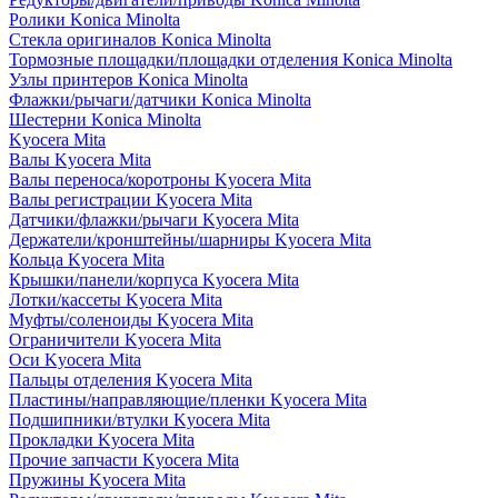
Ролики Konica Minolta
Стекла оригиналов Konica Minolta
Тормозные площадки/площадки отделения Konica Minolta
Узлы принтеров Konica Minolta
Флажки/рычаги/датчики Konica Minolta
Шестерни Konica Minolta
Kyocera Mita
Валы Kyocera Mita
Валы переноса/коротроны Kyocera Mita
Валы регистрации Kyocera Mita
Датчики/флажки/рычаги Kyocera Mita
Держатели/кронштейны/шарниры Kyocera Mita
Кольца Kyocera Mita
Крышки/панели/корпуса Kyocera Mita
Лотки/кассеты Kyocera Mita
Муфты/соленоиды Kyocera Mita
Ограничители Kyocera Mita
Оси Kyocera Mita
Пальцы отделения Kyocera Mita
Пластины/направляющие/пленки Kyocera Mita
Подшипники/втулки Kyocera Mita
Прокладки Kyocera Mita
Прочие запчасти Kyocera Mita
Пружины Kyocera Mita