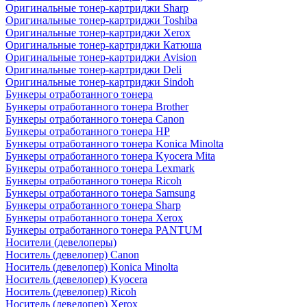
Оригинальные тонер-картриджи Sharp
Оригинальные тонер-картриджи Toshiba
Оригинальные тонер-картриджи Xerox
Оригинальные тонер-картриджи Катюша
Оригинальные тонер-картриджи Avision
Оригинальные тонер-картриджи Deli
Оригинальные тонер-картриджи Sindoh
Бункеры отработанного тонера
Бункеры отработанного тонера Brother
Бункеры отработанного тонера Canon
Бункеры отработанного тонера HP
Бункеры отработанного тонера Konica Minolta
Бункеры отработанного тонера Kyocera Mita
Бункеры отработанного тонера Lexmark
Бункеры отработанного тонера Ricoh
Бункеры отработанного тонера Samsung
Бункеры отработанного тонера Sharp
Бункеры отработанного тонера Xerox
Бункеры отработанного тонера PANTUM
Носители (девелоперы)
Носитель (девелопер) Canon
Носитель (девелопер) Konica Minolta
Носитель (девелопер) Kyocera
Носитель (девелопер) Ricoh
Носитель (девелопер) Xerox