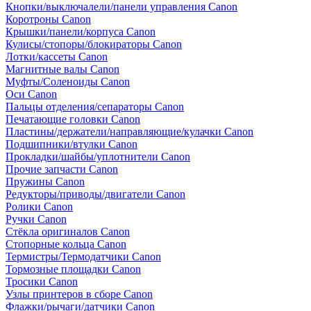
Кнопки/выключалели/панели управления Canon
Коротроны Canon
Крышки/панели/корпуса Canon
Кулисы/стопоры/блокираторы Canon
Лотки/кассеты Canon
Магнитные валы Canon
Муфты/Соленоиды Canon
Оси Canon
Пальцы отделения/сепараторы Canon
Печатающие головки Canon
Пластины/держатели/направляющие/кулачки Canon
Подшипники/втулки Canon
Прокладки/шайбы/уплотнители Canon
Прочие запчасти Canon
Пружины Canon
Редукторы/приводы/двигатели Canon
Ролики Canon
Ручки Canon
Стёкла оригиналов Canon
Стопорные кольца Canon
Термистры/Термодатчики Canon
Тормозные площадки Canon
Тросики Canon
Узлы принтеров в сборе Canon
Флажки/рычаги/датчики Canon