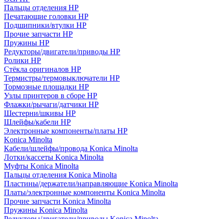
Пальцы отделения HP
Печатающие головки HP
Подшипники/втулки HP
Прочие запчасти HP
Пружины HP
Редукторы/двигатели/приводы HP
Ролики HP
Стёкла оригиналов HP
Термистры/термовыключатели HP
Тормозные площадки HP
Узлы принтеров в сборе HP
Флажки/рычаги/датчики HP
Шестерни/шкивы HP
Шлейфы/кабели HP
Электронные компоненты/платы HP
Konica Minolta
Кабели/шлейфы/провода Konica Minolta
Лотки/кассеты Konica Minolta
Муфты Konica Minolta
Пальцы отделения Konica Minolta
Пластины/держатели/направляющие Konica Minolta
Платы/электронные компоненты Konica Minolta
Прочие запчасти Konica Minolta
Пружины Konica Minolta
Редукторы/двигатели/приводы Konica Minolta