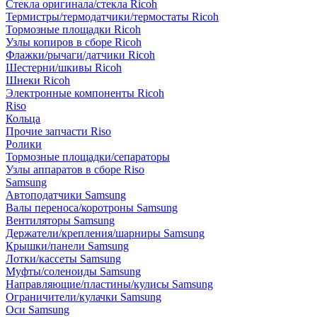
Стекла оригинала/стекла Ricoh
Термистры/термодатчики/термостаты Ricoh
Тормозные площадки Ricoh
Узлы копиров в сборе Ricoh
Флажки/рычаги/датчики Ricoh
Шестерни/шкивы Ricoh
Шнеки Ricoh
Электронные компоненты Ricoh
Riso
Кольца
Прочие запчасти Riso
Ролики
Тормозные площадки/сепараторы
Узлы аппаратов в сборе Riso
Samsung
Автоподатчики Samsung
Валы переноса/коротроны Samsung
Вентиляторы Samsung
Держатели/крепления/шарниры Samsung
Крышки/панели Samsung
Лотки/кассеты Samsung
Муфты/соленоиды Samsung
Направляющие/пластины/кулисы Samsung
Ограничители/кулачки Samsung
Оси Samsung