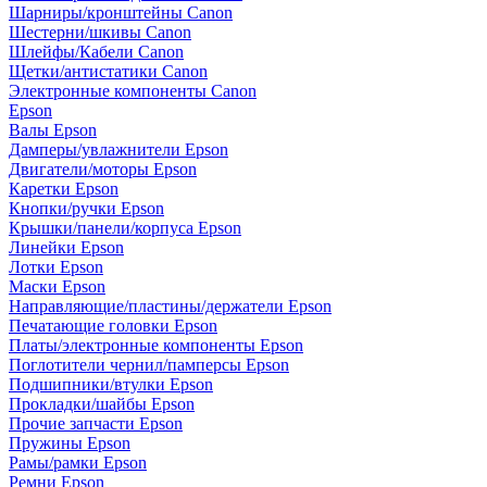
Шарниры/кронштейны Canon
Шестерни/шкивы Canon
Шлейфы/Кабели Canon
Щетки/антистатики Canon
Электронные компоненты Canon
Epson
Валы Epson
Дамперы/увлажнители Epson
Двигатели/моторы Epson
Каретки Epson
Кнопки/ручки Epson
Крышки/панели/корпуса Epson
Линейки Epson
Лотки Epson
Маски Epson
Направляющие/пластины/держатели Epson
Печатающие головки Epson
Платы/электронные компоненты Epson
Поглотители чернил/памперсы Epson
Подшипники/втулки Epson
Прокладки/шайбы Epson
Прочие запчасти Epson
Пружины Epson
Рамы/рамки Epson
Ремни Epson