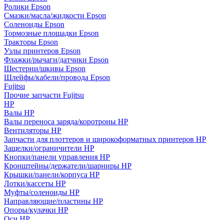
Ролики Epson
Смазки/масла/жидкости Epson
Соленоиды Epson
Тормозные площадки Epson
Тракторы Epson
Узлы принтеров Epson
Флажки/рычаги/датчики Epson
Шестерни/шкивы Epson
Шлейфы/кабели/провода Epson
Fujitsu
Прочие запчасти Fujitsu
HP
Валы HP
Валы переноса заряда/коротроны HP
Вентиляторы HP
Запчасти для плоттеров и широкоформатных принтеров HP
Защелки/ограничители HP
Кнопки/панели управления HP
Кронштейны/держатели/шарниры HP
Крышки/панели/корпуса HP
Лотки/кассеты HP
Муфты/соленоиды HP
Направляющие/пластины HP
Опоры/кулачки HP
Оси HP